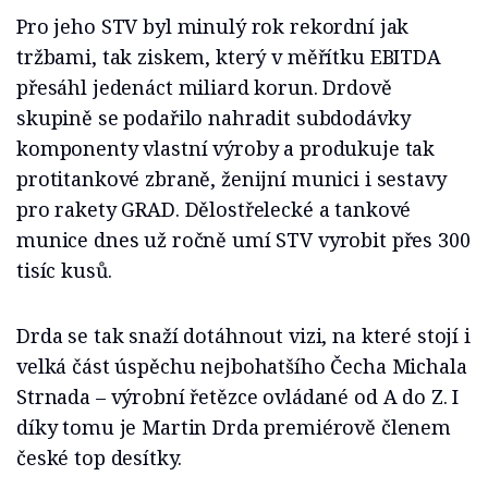
Pro jeho STV byl minulý rok rekordní jak
tržbami, tak ziskem, který v měřítku EBITDA
přesáhl jedenáct miliard korun. Drdově
skupině se podařilo nahradit subdodávky
komponenty vlastní výroby a produkuje tak
protitankové zbraně, ženijní munici i sestavy
pro rakety GRAD. Dělostřelecké a tankové
munice dnes už ročně umí STV vyrobit přes 300
tisíc kusů.
Drda se tak snaží dotáhnout vizi, na které stojí i
velká část úspěchu nejbohatšího Čecha Michala
Strnada – výrobní řetězce ovládané od A do Z. I
díky tomu je Martin Drda premiérově členem
české top desítky.