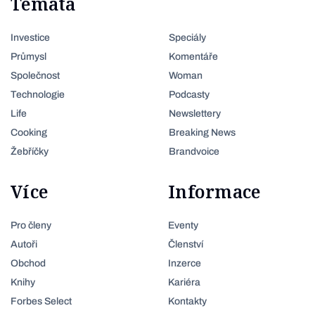
Témata
Investice
Speciály
Průmysl
Komentáře
Společnost
Woman
Technologie
Podcasty
Life
Newslettery
Cooking
Breaking News
Žebříčky
Brandvoice
Více
Informace
Pro členy
Eventy
Autoři
Členství
Obchod
Inzerce
Knihy
Kariéra
Forbes Select
Kontakty