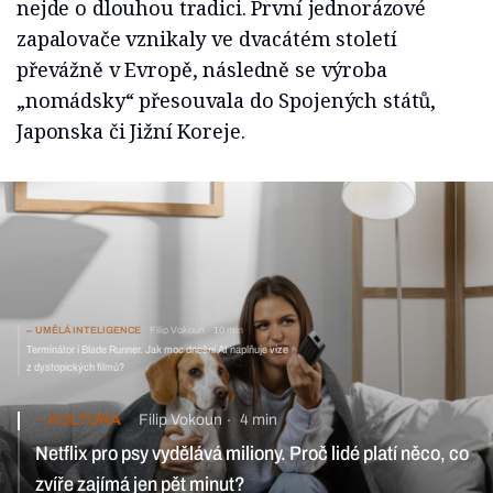
nejde o dlouhou tradici. První jednorázové
zapalovače vznikaly ve dvacátém století
převážně v Evropě, následně se výroba
„nomádsky“ přesouvala do Spojených států,
Japonska či Jižní Koreje.
UMĚLÁ INTELIGENCE
Filip Vokoun
10 min
Terminátor i Blade Runner. Jak moc dnešní AI naplňuje vize
z dystopických filmů?
KULTURA
Filip Vokoun
4 min
Netflix pro psy vydělává miliony. Proč lidé platí něco, co
zvíře zajímá jen pět minut?