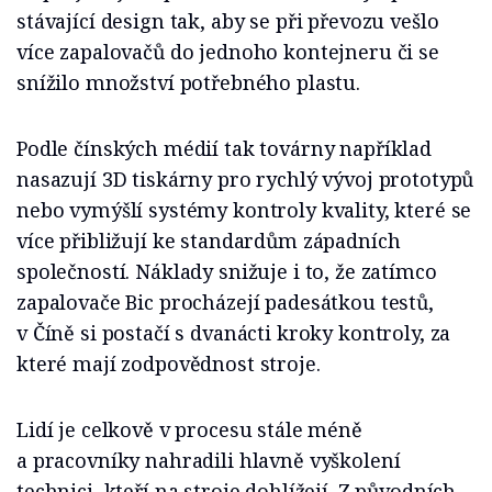
stávající design tak, aby se při převozu vešlo
více zapalovačů do jednoho kontejneru či se
snížilo množství potřebného plastu.
Podle čínských médií tak továrny například
nasazují 3D tiskárny pro rychlý vývoj prototypů
nebo vymýšlí systémy kontroly kvality, které se
více přibližují ke standardům západních
společností. Náklady snižuje i to, že zatímco
zapalovače Bic procházejí padesátkou testů,
v Číně si postačí s dvanácti kroky kontroly, za
které mají zodpovědnost stroje.
Lidí je celkově v procesu stále méně
a pracovníky nahradili hlavně vyškolení
technici, kteří na stroje dohlížejí. Z původních