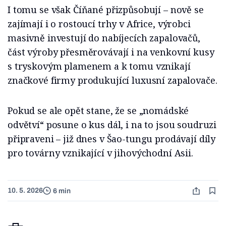
I tomu se však Číňané přizpůsobují – nově se
zajímají i o rostoucí trhy v Africe, výrobci
masivně investují do nabíjecích zapalovačů,
část výroby přesměrovávají i na venkovní kusy
s tryskovým plamenem a k tomu vznikají
značkové firmy produkující luxusní zapalovače.
Pokud se ale opět stane, že se „nomádské
odvětví“ posune o kus dál, i na to jsou soudruzi
připraveni – již dnes v Šao-tungu prodávají díly
pro továrny vznikající v jihovýchodní Asii.
10. 5. 2026
6 min