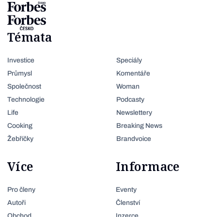
Témata
Investice
Speciály
Průmysl
Komentáře
Společnost
Woman
Technologie
Podcasty
Life
Newslettery
Cooking
Breaking News
Žebříčky
Brandvoice
Více
Informace
Pro členy
Eventy
Autoři
Členství
Obchod
Inzerce