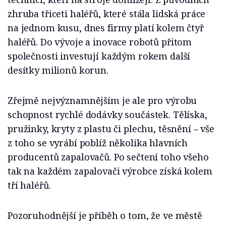
zhruba třiceti haléřů, které stála lidská práce
na jednom kusu, dnes firmy platí kolem čtyř
haléřů. Do vývoje a inovace robotů přitom
společnosti investují každým rokem další
desítky milionů korun.
Zřejmě nejvýznamnějším je ale pro výrobu
schopnost rychlé dodávky součástek. Tělíska,
pružinky, kryty z plastu či plechu, těsnění – vše
z toho se vyrábí poblíž několika hlavních
producentů zapalovačů. Po sečtení toho všeho
tak na každém zapalovači výrobce získá kolem
tří haléřů.
Pozoruhodnější je příběh o tom, že ve městě