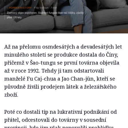
FORBES HISTORY
Filip Vokoun
7 min
Zlomový objev pojišťoven. Slušnost funguje lépe než kličky, zjistily
před 120 lety
Až na přelomu osmdesátých a devadesátých let
minulého století se produkce dostala do Číny,
přičemž v Šao-tungu se první továrna objevila
až v roce 1992. Tehdy ji tam odstartovali
manželé Fu Caj-chua a Jao Chan-jün, kteří se
původně živili prodejem látek a železářského
zboží.
Poté co dostali tip na lukrativní podnikání od
přátel, odcestovali do továrny v sousední
provincii, kde jim však nepovolili prohlídku.