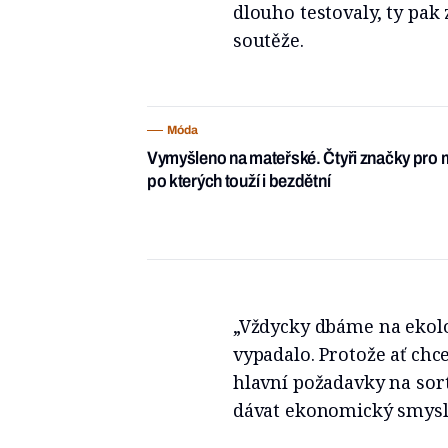
dlouho testovaly, ty pak 
soutěže.
Móda
Vymyšleno na mateřské. Čtyři značky pro ma
po kterých touží i bezdětní
„Vždycky dbáme na ekolog
vypadalo. Protože ať ch
hlavní požadavky na so
dávat ekonomický smysl