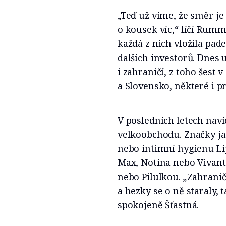
„Teď už víme, že směr j
o kousek víc,“ líčí Rumm
každá z nich vložila pade
dalších investorů. Dnes 
i zahraničí, z toho šest
a Slovensko, některé i 
V posledních letech naví
velkoobchodu. Značky j
nebo intimní hygienu Lip
Max, Notina nebo Vivanti
nebo Pilulkou.
„
Zahranič
a hezky se o ně staraly,
spokojeně Šťastná.