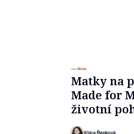
Móda
Matky na p
Made for M
životní po
Klára Řepková