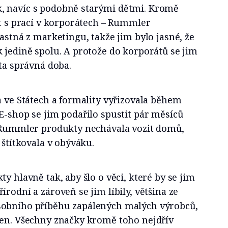
, navíc s podobně starými dětmi. Kromě
st s prací v korporátech – Rummler
ťastná z marketingu, takže jim bylo jasné, že
 jedině spolu. A protože do korporátů se jim
 ta správná doba.
a ve Státech a formality vyřizovala během
E-shop se jim podařilo spustit pár měsíců
i Rummler produkty nechávala vozit domů,
 štítkovala v obýváku.
y hlavně tak, aby šlo o věci, které by se jim
rodní a zároveň se jim líbily, většina ze
sobního příběhu zapálených malých výrobců,
ben. Všechny značky kromě toho nejdřív