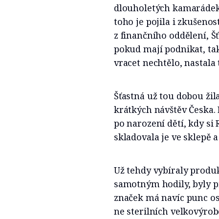
dlouholetých kamarádek
toho je pojila i zkušeno
z finančního oddělení, Š
pokud mají podnikat, tak
vracet nechtělo, nastala
Šťastná už tou dobou žil
krátkých návštěv Česka. 
po narození dětí, kdy s
skladovala je ve sklepě a
Už tehdy vybíraly produkt
samotným hodily, byly pří
značek má navíc punc o
ne sterilních velkovýro