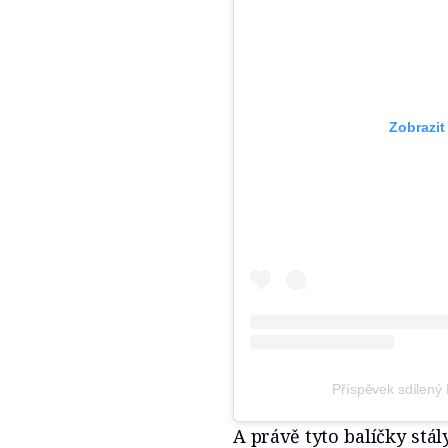
Zobrazit
Příspěvek sdílen
A právě tyto balíčky stá