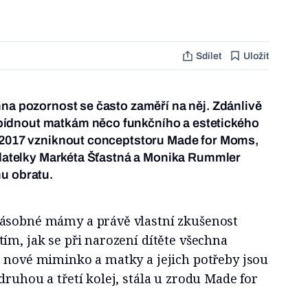
Sdílet
Uložit
hna pozornost se často zaměří na něj. Zdánlivě
ídnout matkám něco funkčního a estetického
e 2017 vzniknout conceptstoru Made for Moms,
ladatelky Markéta Šťastná a Monika Rummler
u obratu.
násobné mámy a právě vlastní zkušenost
ím, jak se při narození dítěte všechna
a nové miminko a matky a jejich potřeby jsou
druhou a třetí kolej, stála u zrodu Made for