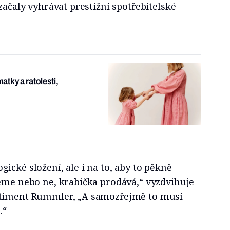
začaly vyhrávat prestižní spotřebitelské
tky a ratolesti,
ické složení, ale i na to, aby to pěkně
ceme nebo ne, krabička prodává,“ vyzdvihuje
rtiment Rummler, „A samozřejmě to musí
.“