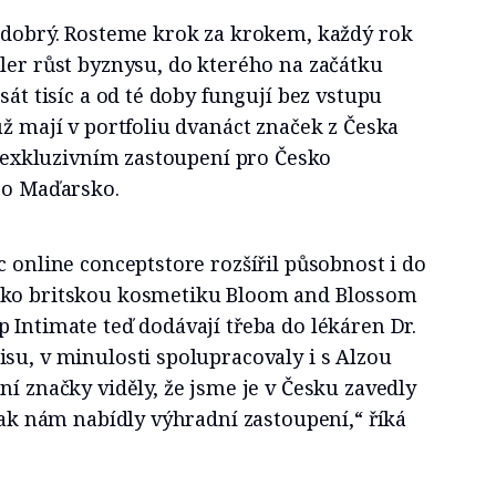
e dobrý. Rosteme krok za krokem, každý rok
ler růst byznysu, do kterého na začátku
sát tisíc a od té doby fungují bez vstupu
už mají v portfoliu dvanáct značek z Česka
 v exkluzivním zastoupení pro Česko
pro Maďarsko.
c online conceptstore rozšířil působnost i do
ako britskou kosmetiku Bloom and Blossom
 Intimate teď dodávají třeba do lékáren Dr.
su, v minulosti spolupracovaly i s Alzou
ní značky viděly, že jsme je v Česku zavedly
 tak nám nabídly výhradní zastoupení,“ říká