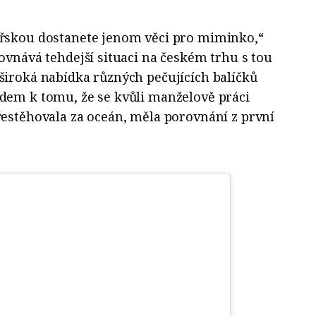
řskou dostanete jenom věci pro miminko,“
ovnává tehdejší situaci na českém trhu s tou
široká nabídka různých pečujících balíčků
dem k tomu, že se kvůli manželově práci
řestěhovala za oceán, měla porovnání z první