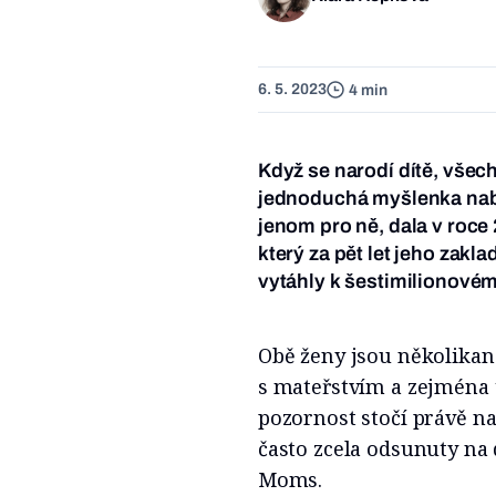
6. 5. 2023
4 min
Když se narodí dítě, všec
jednoduchá myšlenka nab
jenom pro ně, dala v roc
který za pět let jeho zak
vytáhly k šestimilionovém
Obě ženy jsou několika
s mateřstvím a zejména t
pozornost stočí právě n
často zcela odsunuty na 
Moms.