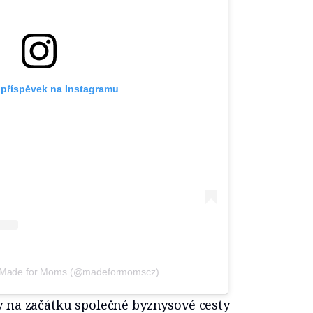
 příspěvek na Instagramu
ý Made for Moms (@madeformomscz)
ly na začátku společné byznysové cesty