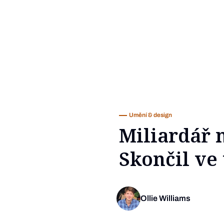
Umění & design
Miliardář n
Skončil ve
Ollie Williams