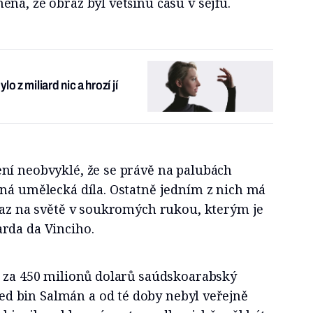
ná, že obraz byl většinu času v sejfu.
o z miliard nic a hrozí jí
ní neobvyklé, že se právě na palubách
nná umělecká díla. Ostatně jedním z nich má
braz na světě v soukromých rukou, kterým je
rda da Vinciho.
7 za 450 milionů dolarů saúdskoarabský
 bin Salmán a od té doby nebyl veřejně