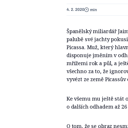
4. 2. 2020
min
Španělský miliardář Jaim
palubě své jachty pokusi
Picassa. Muž, který hlav
disponuje jměním v odhad
mřížemi rok a půl, a ješt
všechno za to, že ignoro
vyvézt ze země Picassův
Ke všemu mu ještě stát o
o dalších odhadem až 26
O tom, že se obraz nesmí