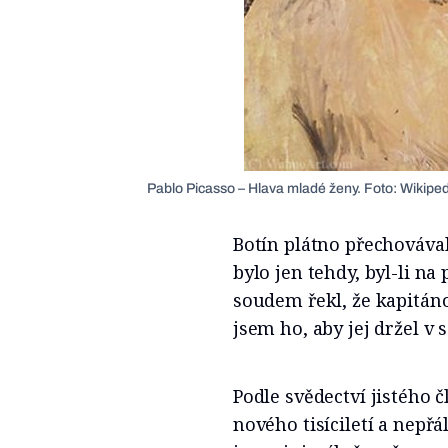
Pablo Picasso – Hlava mladé ženy. Foto: Wikipe
Botín plátno přechovával
bylo jen tehdy, byl-li na 
soudem řekl, že kapitánov
jsem ho, aby jej držel v 
Podle svědectví jistého 
nového tisíciletí a nepřá