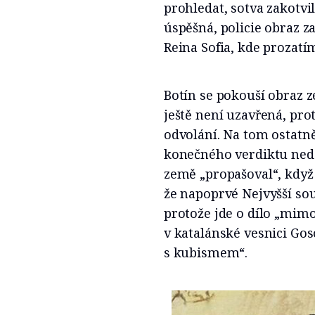
prohledat, sotva zakotvil
úspěšná, policie obraz z
Reina Sofia, kde prozatí
Botín se pokouší obraz z
ještě není uzavřená, pro
odvolání. Na tom ostatně 
konečného verdiktu nedá 
země „propašoval“, když 
že napoprvé Nejvyšší sou
protože jde o dílo „mim
v katalánské vesnici Gos
s kubismem“.