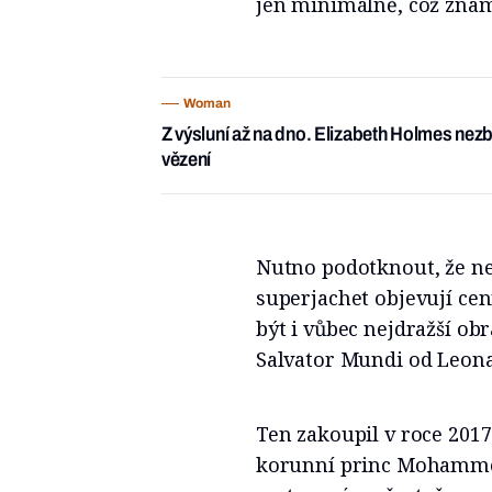
jen minimálně, což zname
Woman
Z výsluní až na dno. Elizabeth Holmes nezbyl
vězení
Nutno podotknout, že ne
superjachet objevují ce
být i vůbec nejdražší o
Salvator Mundi od Leona
Ten zakoupil v roce 201
korunní princ Mohammed