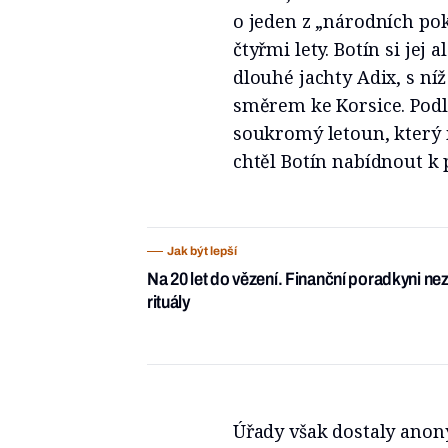
o jeden z „národních po
čtyřmi lety. Botín si jej
dlouhé jachty Adix, s ní
směrem ke Korsice. Podl
soukromý letoun, který 
chtěl Botín nabídnout k 
Jak být lepší
Na 20 let do vězení. Finanční poradkyni ne
rituály
Úřady však dostaly ano