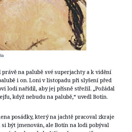
dia
 právě na palubě své superjachty a k vidění
palubě i on. Loni v listopadu při slyšení před
i lodi nařídil, aby jej přísně střežil. „Požádal
sejfu, když nebudu na palubě,“ uvedl Botín.
člena posádky, který na jachtě pracoval zkraje
l si být jmenován, ale Botín na lodi pobýval