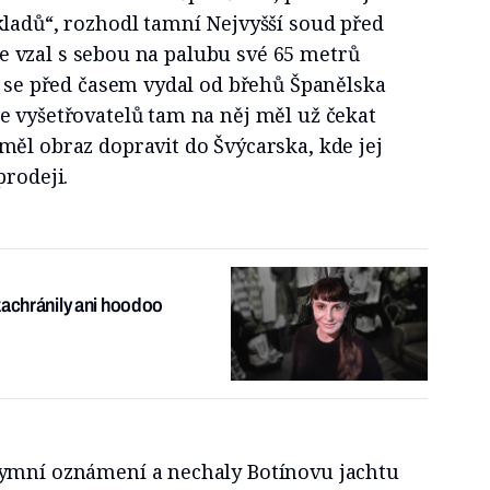
kladů“, rozhodl tamní Nejvyšší soud před
 ale vzal s sebou na palubu své 65 metrů
ž se před časem vydal od břehů Španělska
e vyšetřovatelů tam na něj měl už čekat
měl obraz dopravit do Švýcarska, kde jej
prodeji.
zachránily ani hoodoo
nymní oznámení a nechaly Botínovu jachtu