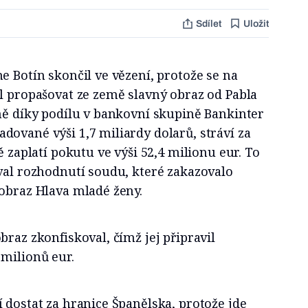
Sdílet
Uložit
e Botín skončil ve vězení, protože se na
l propašovat ze země slavný obraz od Pabla
ně díky podílu v bankovní skupině Bankinter
ované výši 1,7 miliardy dolarů, stráví za
ě zaplatí pokutu ve výši 52,4 milionu eur. To
val rozhodnutí soudu, které zakazovalo
 obraz Hlava mladé ženy.
braz zkonfiskoval, čímž jej připravil
 milionů eur.
 dostat za hranice Španělska, protože jde