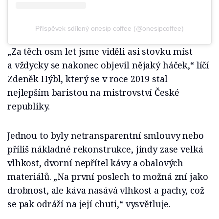
Příspěvek sdílený onesip coffee (@onesipcoffee)
„Za těch osm let jsme viděli asi stovku míst
a vždycky se nakonec objevil nějaký háček,“ líčí
Zdeněk Hýbl, který se v roce 2019 stal
nejlepším baristou na mistrovství České
republiky.
Jednou to byly netransparentní smlouvy nebo
příliš nákladné rekonstrukce, jindy zase velká
vlhkost, dvorní nepřítel kávy a obalových
materiálů. „Na první poslech to možná zní jako
drobnost, ale káva nasává vlhkost a pachy, což
se pak odráží na její chuti,“ vysvětluje.