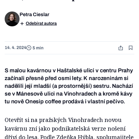
Petra Cieslar
Odebírat autora
14. 4. 2024
5 min
S malou kavárnou v Haštalské ulici v centru Prahy
začínali přesně před osmi lety. K narozeninám si
nadělili její mladší (a prostornější) sestru. Nachází
se v Mánesově ulici na Vinohradech a kromě kávy
tu nově Onesip coffee prodává i vlastní pečivo.
Otevřít si na pražských Vinohradech novou
kavárnu zní jako podnikatelská verze nošení
dříví do lesa. Podle Zdeňka Hýbla, spolumajitele