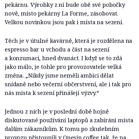
pekárnu. Výrobky z ní bude obě své pobočky
nově, místo pekárny La Forme, zásobovat.
Velkou novinkou jsou pak i místa na sezení.
Těch je v útulné kavárně, která je rozdělena na
espresso bar u vchodu a část na sezení
a konzumaci, hned dvanáct. I když se to zdá
jako málo, je tohle pro provozovatele velká
změna. „Nikdy jsme neměli ambici dělat
snídaně nebo večerní občerstvení, ale i tak pro
nás místa k sezení přinášejí výzvy.“
Jednou z nich je v poslední době hojně
diskutované používání laptopů a zabírání místa
dalším zákazníkům. K tomu po zkušebním
provozu přistoupili v Onesip coffee tak, že na