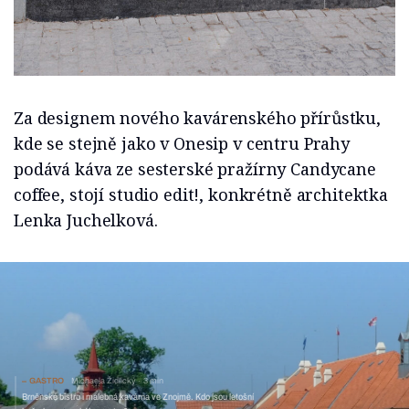
Za designem nového kavárenského přírůstku,
kde se stejně jako v Onesip v centru Prahy
podává káva ze sesterské pražírny Candycane
coffee, stojí studio edit!, konkrétně architektka
Lenka Juchelková.
GASTRO
Michaela Židlický
3 min
Brněnské bistro i malebná kavárna ve Znojmě. Kdo jsou letošní