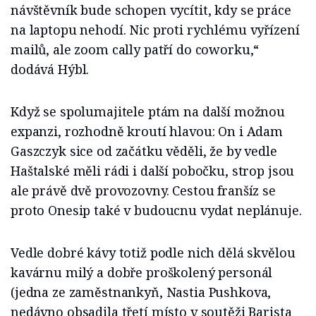
návštěvník bude schopen vycítit, kdy se práce
na laptopu nehodí. Nic proti rychlému vyřízení
mailů, ale zoom cally patří do coworku,“
dodává Hýbl.
Když se spolumajitele ptám na další možnou
expanzi, rozhodně kroutí hlavou: On i Adam
Gaszczyk sice od začátku věděli, že by vedle
Haštalské měli rádi i další pobočku, strop jsou
ale právě dvě provozovny. Cestou franšíz se
proto Onesip také v budoucnu vydat neplánuje.
Vedle dobré kávy totiž podle nich dělá skvělou
kavárnu milý a dobře proškolený personál
(jedna ze zaměstnankyň, Nastia Pushkova,
nedávno obsadila třetí místo v soutěži Barista