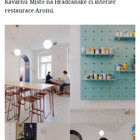
Kavárnu Místo na Hradčanské či interiér
restaurace Aromi.