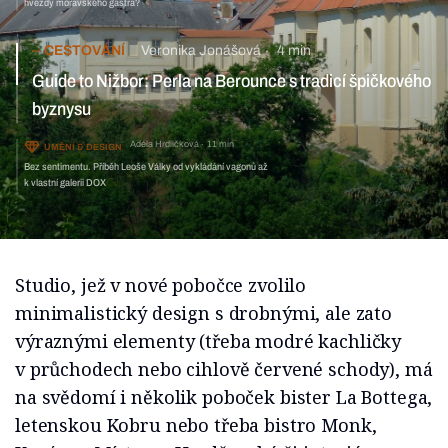
hvězdy moravského gastra?
CESTOVÁNÍ
Veronika Jonášová
4 min
Guide to Nižbor: Perla na Berounce s tradicí špičkového
byznysu
Adéla Hrdličková
11 min
UMĚNÍ & DESIGN
Bez sentimentu. Příběh Leoše Války od vykládání vagonů až
k vlastní galerii DOX
Studio, jež v nové pobočce zvolilo
minimalistický design s drobnými, ale zato
výraznými elementy (třeba modré kachličky
v průchodech nebo cihlově červené schody), má
na svědomí i několik poboček bister La Bottega,
letenskou Kobru nebo třeba bistro Monk,