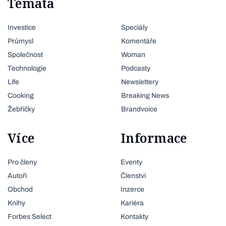
Témata
Investice
Speciály
Průmysl
Komentáře
Společnost
Woman
Technologie
Podcasty
Life
Newslettery
Cooking
Breaking News
Žebříčky
Brandvoice
Více
Informace
Pro členy
Eventy
Autoři
Členství
Obchod
Inzerce
Knihy
Kariéra
Forbes Select
Kontakty