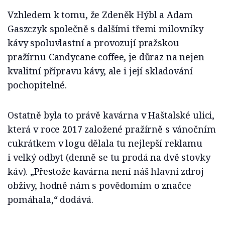
Vzhledem k tomu, že Zdeněk Hýbl a Adam
Gaszczyk společně s dalšími třemi milovníky
kávy spoluvlastní a provozují pražskou
pražírnu Candycane coffee, je důraz na nejen
kvalitní přípravu kávy, ale i její skladování
pochopitelné.
Ostatně byla to právě kavárna v Haštalské ulici,
která v roce 2017 založené pražírně s vánočním
cukrátkem v logu dělala tu nejlepší reklamu
i velký odbyt (denně se tu prodá na dvě stovky
káv). „Přestože kavárna není náš hlavní zdroj
obživy, hodně nám s povědomím o značce
pomáhala,“ dodává.