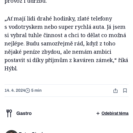
provoz i údržbu.
„Ať mají lidi drahé hodinky, zlaté telefony
s vodotryskem nebo super rychlá auta. Já jsem
si vybral tuhle činnost a chci to dělat co možná
nejlépe. Budu samozřejmě rád, když z toho
nějaké peníze zbydou, ale nemám ambici
postavit si díky příjmům z kaváren zámek,“ říká
Hýbl.
14. 4. 2024
5 min
Gastro
Odebírat téma