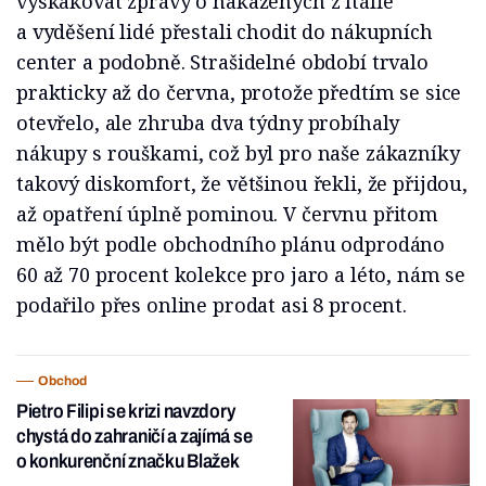
vyskakovat zprávy o nakažených z Itálie
a vyděšení lidé přestali chodit do nákupních
center a podobně. Strašidelné období trvalo
prakticky až do června, protože předtím se sice
otevřelo, ale zhruba dva týdny probíhaly
nákupy s rouškami, což byl pro naše zákazníky
takový diskomfort, že většinou řekli, že přijdou,
až opatření úplně pominou. V červnu přitom
mělo být podle obchodního plánu odprodáno
60 až 70 procent kolekce pro jaro a léto, nám se
podařilo přes online prodat asi 8 procent.
Obchod
Pietro Filipi se krizi navzdory
chystá do zahraničí a zajímá se
o konkurenční značku Blažek