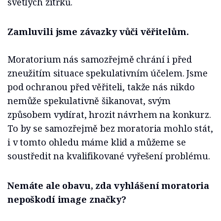
světlých zítřků.
Zamluvili jsme závazky vůči věřitelům.
Moratorium nás samozřejmě chrání i před
zneužitím situace spekulativním účelem. Jsme
pod ochranou před věřiteli, takže nás nikdo
nemůže spekulativně šikanovat, svým
způsobem vydírat, hrozit návrhem na konkurz.
To by se samozřejmě bez moratoria mohlo stát,
i v tomto ohledu máme klid a můžeme se
soustředit na kvalifikované vyřešení problému.
Nemáte ale obavu, zda vyhlášení moratoria
nepoškodí image značky?