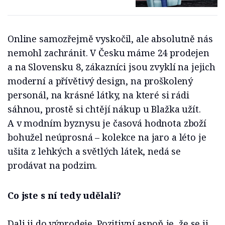
Online samozřejmě vyskočil, ale absolutně nás
nemohl zachránit. V Česku máme 24 prodejen
a na Slovensku 8, zákazníci jsou zvyklí na jejich
moderní a přívětivý design, na proškolený
personál, na krásné látky, na které si rádi
sáhnou, prostě si chtějí nákup u Blažka užít.
A v modním byznysu je časová hodnota zboží
bohužel neúprosná – kolekce na jaro a léto je
ušita z lehkých a světlých látek, nedá se
prodávat na podzim.
Co jste s ní tedy udělali?
Dali ji do výprodeje. Pozitivní aspoň je, že se ji