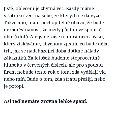
Jistě, oblečení je zbytná věc. Každý máme
v šatníku věci na sebe, ze kterých se dá vyžít.
Takže ano, mám pochopitelně obavu, že bude
nezaměstnanost, že mzdy půjdou ve spoustě
oborů dolů. Ale jsme zase u moratoria a času,
který získáváme, abychom zjistili, co bude dělat
trh, jak se nadcházející doba dotkne nálady
zákazníků. Za letošek budeme stoprocentně
hluboko v červených číslech, ale pro spoustu
firem nebude tento rok o tom, zda vydělají víc,
nebo míň. Bude o tom, zda ztrátu přežijí, nebo
je potopí.
Asi teď nemáte zrovna lehké spaní.