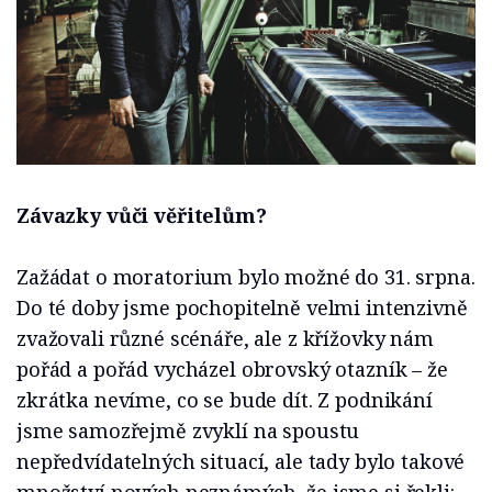
Závazky vůči věřitelům?
Zažádat o moratorium bylo možné do 31. srpna.
Do té doby jsme pochopitelně velmi intenzivně
zvažovali různé scénáře, ale z křížovky nám
pořád a pořád vycházel obrovský otazník – že
zkrátka nevíme, co se bude dít. Z podnikání
jsme samozřejmě zvyklí na spoustu
nepředvídatelných situací, ale tady bylo takové
množství nových neznámých, že jsme si řekli: