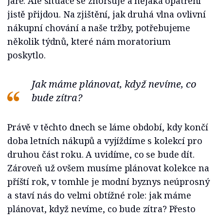
jaře. Ale situace se zhoršuje a nějaká opatření
jistě přijdou. Na zjištění, jak druhá vlna ovlivní
nákupní chování a naše tržby, potřebujeme
několik týdnů, které nám moratorium
poskytlo.
Jak máme plánovat, když nevíme, co
bude zítra?
Právě v těchto dnech se láme období, kdy končí
doba letních nákupů a vyjíždíme s kolekcí pro
druhou část roku. A uvidíme, co se bude dít.
Zároveň už ovšem musíme plánovat kolekce na
příští rok, v tomhle je modní byznys neúprosný
a staví nás do velmi obtížné role: jak máme
plánovat, když nevíme, co bude zítra? Přesto