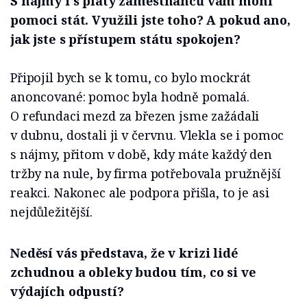
S nájmy i s platy zaměstnanců vám mohl
pomoci stát. Využili jste toho? A pokud ano,
jak jste s přístupem státu spokojen?
Připojil bych se k tomu, co bylo mockrát
anoncované: pomoc byla hodně pomalá.
O refundaci mezd za březen jsme zažádali
v dubnu, dostali ji v červnu. Vlekla se i pomoc
s nájmy, přitom v době, kdy máte každý den
tržby na nule, by firma potřebovala pružnější
reakci. Nakonec ale podpora přišla, to je asi
nejdůležitější.
Neděsí vás představa, že v krizi lidé
zchudnou a obleky budou tím, co si ve
výdajích odpustí?