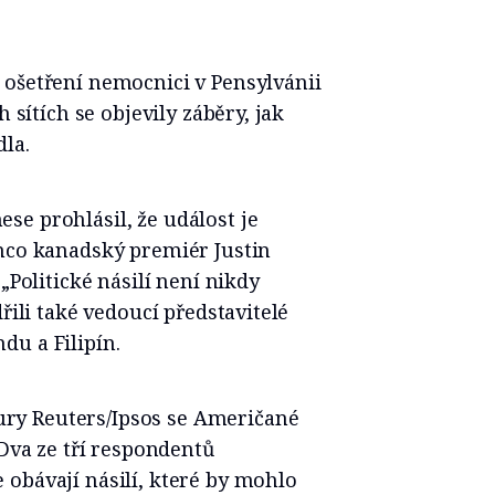
 ošetření nemocnici v Pensylvánii
h sítích se objevily záběry, jak
dla.
e prohlásil, že událost je
ímco kanadský premiér Justin
„Politické násilí není nikdy
řili také vedoucí představitelé
du a Filipín.
ry Reuters/Ipsos se Američané
 Dva ze tří respondentů
obávají násilí, které by mohlo