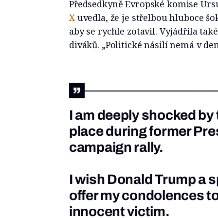
Předsedkyně Evropské komise Urs
X
uvedla, že je střelbou hluboce šo
aby se rychle zotavil. Vyjádřila tak
diváků. „Politické násilí nemá v de
I am deeply shocked by 
place during former Pr
campaign rally.
I wish Donald Trump a 
offer my condolences to 
innocent victim.