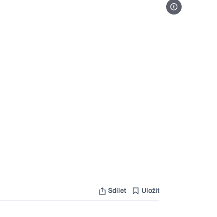
Gage Skidmore 
Sdílet
Uložit