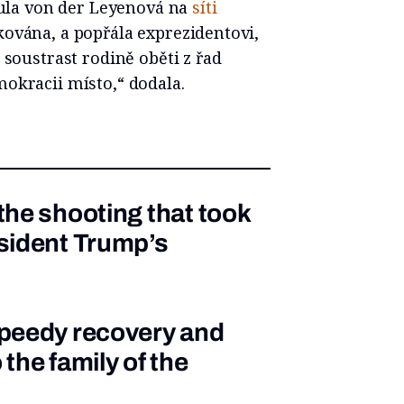
ula von der Leyenová na
síti
kována, a popřála exprezidentovi,
é soustrast rodině oběti z řad
mokracii místo,“ dodala.
the shooting that took
esident Trump’s
speedy recovery and
the family of the