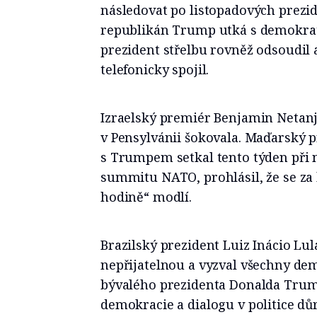
následovat po listopadových prezid
republikán Trump utká s demokra
prezident střelbu rovněž odsoudil
telefonicky spojil.
Izraelský premiér Benjamin Netanj
v Pensylvánii šokovala. Maďarský p
s Trumpem setkal tento týden při 
summitu NATO, prohlásil, že se za
hodině“ modlí.
Brazilský prezident Luiz Inácio Lula
nepřijatelnou a vyzval všechny demo
bývalého prezidenta Donalda Trum
demokracie a dialogu v politice dů