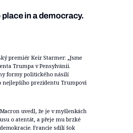
o place in a democracy.
tský premiér Keir Starmer: „Jsme
enta Trumpa v Pensylvánii.
y formy politického násilí
ho nejlepšího prezidentu Trumpovi
acron uvedl, že je v myšlenkách
usu o atentát, a přeje mu brzké
 demokracie. Francie sdílí šok