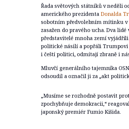
Řada světových státníků v neděli o
amerického prezidenta
Donalda T
sobotním předvolebním mítinku v P
zasažen do pravého ucha. Dva lidé vč
představitelé mnoha zemí vyjádřili
politické násilí a popřáli Trumpovi
i čeští politici, odmítají zbraně i nás
Mluvčí generálního tajemníka OSN
odsoudil a označil ji za „akt politic
„Musíme se rozhodně postavit proti
zpochybňuje demokracii,“ reagoval
japonský premiér Fumio Kišida.