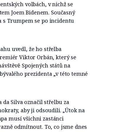
entských volbách, v nichž se
tem Joem Bidenem. Současný
 a s Trumpem se po incidentu
ahu uvedl, že ho střelba
remiér Viktor Orbán, který se
návštěvě Spojených států na
 bývalého prezidenta „v této temné
 da Silva označil střelbu za
kraty, aby ji odsoudili. „Útok na
pa musí všichni zastánci
razně odmítnout. To, co jsme dnes