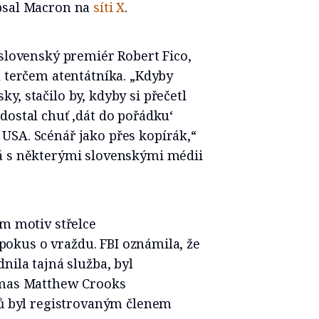
apsal Macron na
síti X
.
 slovenský premiér Robert Fico,
l terčem atentátníka. „Kdyby
, stačilo by, kdyby si přečetl
dostal chuť ‚dát do pořádku‘
USA. Scénář jako přes kopírák,“
á s některými slovenskými médii
ím motiv střelce
o pokus o vraždu. FBI oznámila, že
nila tajná služba, byl
homas Matthew Crooks
čů byl registrovaným členem