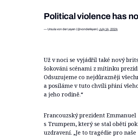
Political violence has n
— Ursula von der Leyen (@vonderleyen)
July 14, 2024
Už v noci se vyjádřil také nový bri
šokováni scénami z mítinku prezid
Odsuzujeme co nejdůrazněji všechn
a posíláme v tuto chvíli přání vše
a jeho rodině.“
Francouzský prezident Emmanuel M
s Trumpem, který se stal obětí pok
uzdravení. „Je to tragédie pro naše