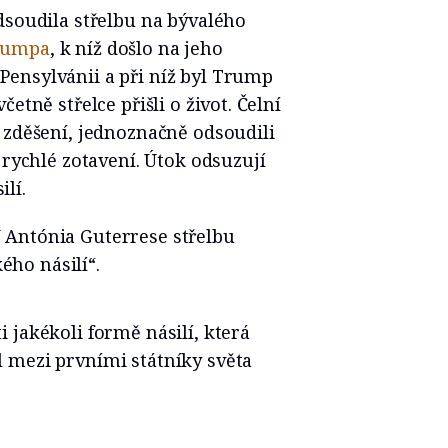
dsoudila střelbu na bývalého
rumpa
, k níž došlo na jeho
ensylvánii a při níž byl Trump
etně střelce přišli o život. Čelní
 zděšení, jednoznačně odsoudili
 rychlé zotavení. Útok odsuzují
ilí.
 Antónia Guterrese střelbu
kého násilí“.
 jakékoli formě násilí, která
 mezi prvními státníky světa