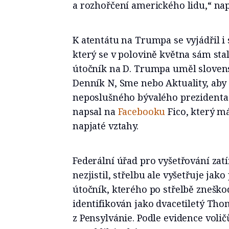
a rozhořčení amerického lidu,“ n
K atentátu na Trumpa se vyjádřil i
který se v polovině května sám sta
útočník na D. Trumpa uměl slovensky
Denník N, Sme nebo Aktuality, aby 
neposlušného bývalého prezidenta 
napsal na
Facebooku
Fico, který m
napjaté vztahy.
Federální úřad pro vyšetřování zat
nezjistil, střelbu ale vyšetřuje jak
útočník, kterého po střelbě zneškod
identifikován jako dvacetiletý T
z Pensylvánie. Podle evidence voli