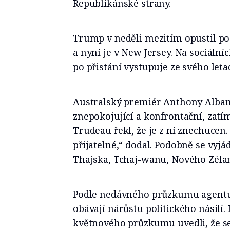
Republikánské strany.
Trump v neděli mezitím opustil po
a nyní je v New Jersey. Na sociálníc
po přistání vystupuje ze svého leta
Australský premiér Anthony Albanes
znepokojující a konfrontační, zat
Trudeau řekl, že je z ní znechucen. 
přijatelné,“ dodal. Podobně se vyjád
Thajska, Tchaj-wanu, Nového Zélan
Podle nedávného průzkumu agentu
obávají nárůstu politického násilí.
květnového průzkumu uvedli, že se 