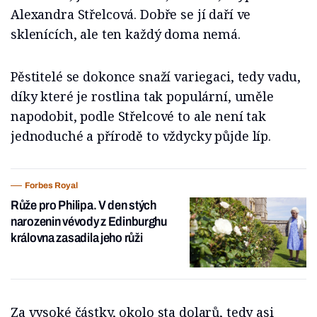
Alexandra Střelcová. Dobře se jí daří ve
sklenících, ale ten každý doma nemá.
Pěstitelé se dokonce snaží variegaci, tedy vadu,
díky které je rostlina tak populární, uměle
napodobit, podle Střelcové to ale není tak
jednoduché a přírodě to vždycky půjde líp.
Forbes Royal
Růže pro Philipa. V den stých
narozenin vévody z Edinburghu
královna zasadila jeho růži
Za vysoké částky, okolo sta dolarů, tedy asi