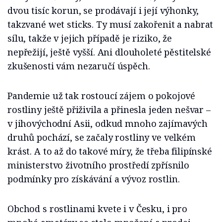
dvou tisíc korun, se prodávají i její výhonky,
takzvané wet sticks. Ty musí zakořenit a nabrat
sílu, takže v jejich případě je riziko, že
nepřežijí, ještě vyšší. Ani dlouholeté pěstitelské
zkušenosti vám nezaručí úspěch.
Pandemie už tak rostoucí zájem o pokojové
rostliny ještě přiživila a přinesla jeden nešvar –
v jihovýchodní Asii, odkud mnoho zajímavých
druhů pochází, se začaly rostliny ve velkém
krást. A to až do takové míry, že třeba filipínské
ministerstvo životního prostředí zpřísnilo
podmínky pro získávání a vývoz rostlin.
Obchod s rostlinami kvete i v Česku, i pro