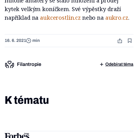
mnohé amatéry se stalo množení a prodej
kytek velkým koníčkem. Své výpěstky draží
například na
aukcerostlin.cz
nebo na
aukro.cz
.
16. 6. 2021
min
Filantropie
Odebírat téma
K tématu