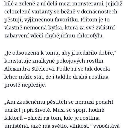
bílé a zelené z ní dělá mezi monsterami, jejichž
celozelené varianty se běžně v domácnostech
pěstují, výjimečnou favoritku. Přitom je to
vlastně nemocná kytka, která za své zvláštní
zabarvení vděčí chybějícímu chlorofylu.
„Je odsouzená k tomu, aby jí nedařilo dobře,“
konstatuje znalkyně pokojových rostlin
Alexandra Střelcová. Podle ní se tak docela
lehce může stát, že i takhle drahá rostlina
prostě nepřežije.
„Ani zkušenému pěstiteli se nemusí podařit
udržet ji při životě. Musí se spojit hodně
faktorů – záleží na tom, kde je rostlina
umístěná, jaké má světlo, vlhkost,“ vypočítává