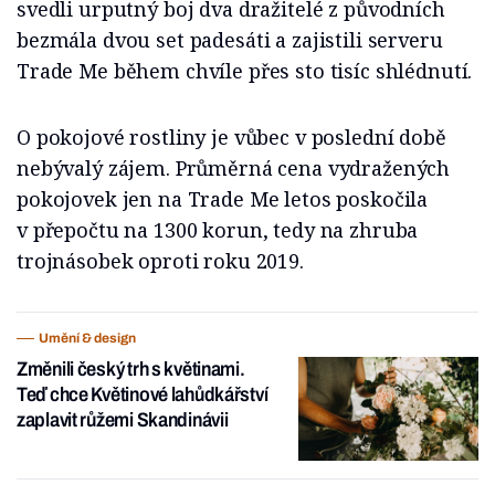
svedli urputný boj dva dražitelé z původních
bezmála dvou set padesáti a zajistili serveru
Trade Me během chvíle přes sto tisíc shlédnutí.
O pokojové rostliny je vůbec v poslední době
nebývalý zájem. Průměrná cena vydražených
pokojovek jen na Trade Me letos poskočila
v přepočtu na 1300 korun, tedy na zhruba
trojnásobek oproti roku 2019.
Umění & design
Změnili český trh s květinami.
Teď chce Květinové lahůdkářství
zaplavit růžemi Skandinávii