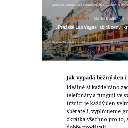
Zamiluj se, investuj! Jak se nespálit na trhu se současným uměn
NEMOVITOSTI
Martin Bajtler
9 
„Pražské Las Vegas“ sbírá ceny i kri
LIFESTYLE
Petra Cieslar
8 min
Ke stolu! Na obědě s Julií Bailey, ředitelkou Galerie Rudolfinum
Jak vypadá běžný den ř
Ideálně si každé ráno za
telefonáty a funguji ve 
tržnici je každý den ve
sběrateli, vyplňujeme g
zkrátka všechno pro to,
dobře prodávali.