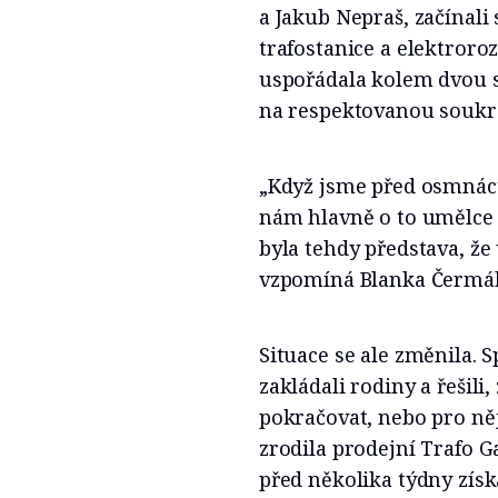
a Jakub Nepraš, začínali
trafostanice a elektroro
uspořádala kolem dvou 
na respektovanou soukr
„Když jsme před osmnácti 
nám hlavně o to umělce 
byla tehdy představa, že
vzpomíná Blanka Čermáko
Situace se ale změnila. 
zakládali rodiny a řešili,
pokračovat, nebo pro něj
zrodila prodejní Trafo 
před několika týdny zís