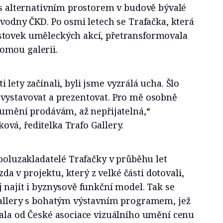
 s alternativním prostorem v budově bývalé
zvodny ČKD. Po osmi letech se Trafačka, která
stovek uměleckých akcí, přetransformovala
omou galerii.
lety začínali, byli jsme vyzrálá ucha. Šlo
vystavovat a prezentovat. Pro mě osobně
 umění prodávám, až nepřijatelná,“
vá, ředitelka Trafo Gallery.
Spoluzakladatelé Trafačky v průběhu let
 zda v projektu, který z velké části dotovali,
 najít i byznysově funkční model. Tak se
Gallery s bohatým výstavním programem, jež
kala od České asociace vizuálního umění cenu