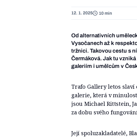
12. 1. 2025
10 min
Od alternativních umělec
Vysočanech až k respekto
tržnici. Takovou cestu s n
Čermáková. Jak tu vzniká
galeriím i umělcům v Čes
Trafo Gallery letos slav
galerie, která v minulo
jsou Michael Rittstein, J
za dobu svého fungován
Její spoluzakladatelé, B