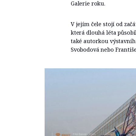
Galerie roku.
V jejím čele stojí od za
která dlouhá léta působil
také autorkou výstavního
Svobodová nebo Františe
Filip Saiver
3 min
KNIHY