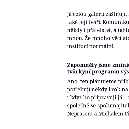
Já celou galerii zaštiťuj
také její tváří. Komuniku
někdy i přátelství, a tah
mnou. Že mnoho věcí sto
institucí normální.
Zapomněly jsme zmínit t
tvůrkyní program
u výs
Ano, ten plánujeme přib
potřebují někdy i rok na
i když ho připravuji já 
společně se spolumajite
Neprašem a Michalem C