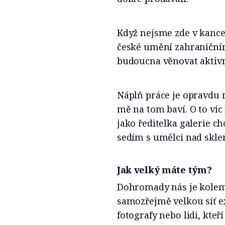
Když nejsme zde v kance
české umění zahraniční
budoucna věnovat aktivn
Náplň práce je opravdu r
mě na tom baví. O to víc
jako ředitelka galerie c
sedím s umělci nad skl
Jak velký máte tým?
Dohromady nás je kolem
samozřejmě velkou síť ex
fotografy nebo lidi, kteř