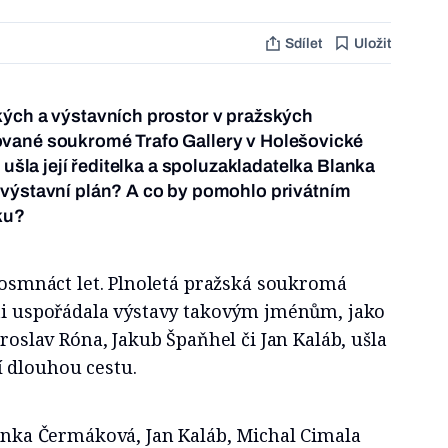
Sdílet
Uložit
kých a výstavních prostor v pražských
vané soukromé Trafo Gallery v Holešovické
í ušla její ředitelka a spoluzakladatelka Blanka
 výstavní plán? A co by pomohlo privátním
ku?
í osmnáct let. Plnoletá pražská soukromá
sti uspořádala výstavy takovým jménům, jako
aroslav Róna, Jakub Špaňhel či Jan Kaláb, ušla
í dlouhou cestu.
lanka Čermáková, Jan Kaláb, Michal Cimala