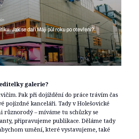
ím
min
tiku. Jak se daří Máji půl roku po otevření?
editelky galerie?
cvičím. Pak při dojíždění do práce trávím čas
své pojízdné kanceláři. Tady v Holešovické
lmi různorodý – míváme tu schůzky se
ranty, připravujeme publikace. Děláme tady
 abychom umění, které vystavujeme, také