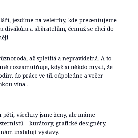
láři, jezdíme na veletrhy, kde prezentujeme
m divákům a sběratelům, čemuž se chci do
ěji.
ůznorodá, až spletitá a nepravidelná. A to
 mě rozesmutňuje, když si někdo myslí, že
hodím do práce ve tři odpoledne a večer
enkou vína…
 pěti, všechny jsme ženy, ale máme
ternistů – kurátory, grafické designéry,
í nám instalují výstavy.