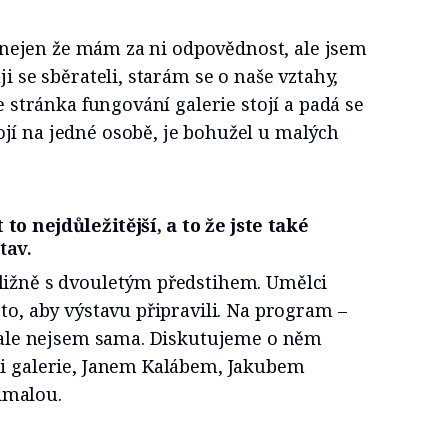
i, nejen že mám za ni odpovědnost, ale jsem
ji se sběrateli, starám se o naše vztahy,
le stránka fungování galerie stojí a padá se
jí na jedné osobě, je bohužel u malých
o nejdůležitější, a to že jste také
tav.
ližně s dvouletým předstihem. Umělci
 to, aby výstavu připravili. Na program –
– ale nejsem sama. Diskutujeme o něm
li galerie, Janem Kalábem, Jakubem
imalou.