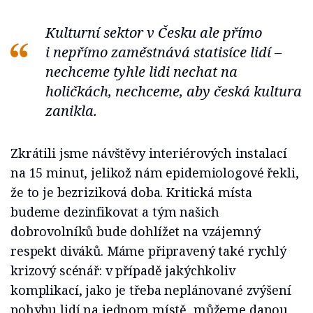
Kulturní sektor v Česku ale přímo
i nepřímo zaměstnává statisíce lidí –
nechceme tyhle lidi nechat na
holičkách, nechceme, aby česká kultura
zanikla.
Zkrátili jsme návštěvy interiérových instalací
na 15 minut, jelikož nám epidemiologové řekli,
že to je bezriziková doba. Kritická místa
budeme dezinfikovat a tým našich
dobrovolníků bude dohlížet na vzájemný
respekt diváků. Máme připravený také rychlý
krizový scénář: v případě jakýchkoliv
komplikací, jako je třeba neplánované zvýšení
pohybu lidí na jednom místě, můžeme danou