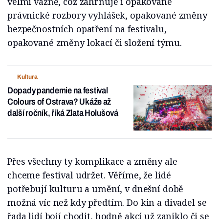
velmi vážně, což zahrnuje i opakované
právnické rozbory vyhlášek, opakované změny
bezpečnostních opatření na festivalu,
opakované změny lokací či složení týmu.
Kultura
Dopady pandemie na festival
Colours of Ostrava? Ukáže až
další ročník, říká Zlata Holušová
Přes všechny ty komplikace a změny ale
chceme festival udržet. Věříme, že lidé
potřebují kulturu a umění, v dnešní době
možná víc než kdy předtím. Do kin a divadel se
řada lidí bojí chodit, hodně akcí už zaniklo či se