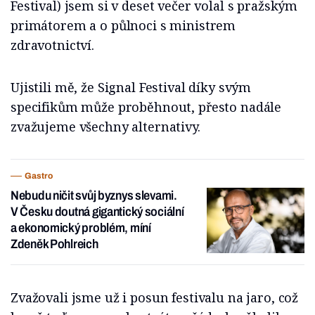
Festival) jsem si v deset večer volal s pražským
primátorem a o půlnoci s ministrem
zdravotnictví.
Ujistili mě, že Signal Festival díky svým
specifikům může proběhnout, přesto nadále
zvažujeme všechny alternativy.
Gastro
Nebudu ničit svůj byznys slevami.
V Česku doutná gigantický sociální
a ekonomický problém, míní
Zdeněk Pohlreich
Zvažovali jsme už i posun festivalu na jaro, což