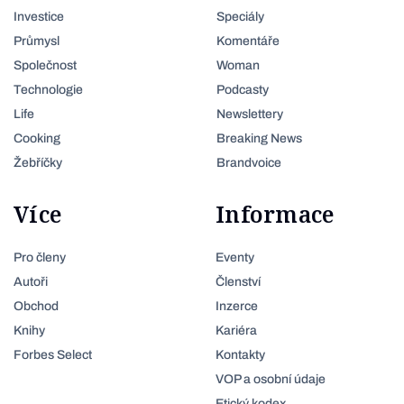
Investice
Speciály
Průmysl
Komentáře
Společnost
Woman
Technologie
Podcasty
Life
Newslettery
Cooking
Breaking News
Žebříčky
Brandvoice
Více
Informace
Pro členy
Eventy
Autoři
Členství
Obchod
Inzerce
Knihy
Kariéra
Forbes Select
Kontakty
VOP a osobní údaje
Etický kodex