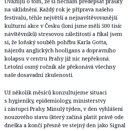
Uvažuju o tom, že si nechám předepsat prášky
na uklidnění. Každý rok je příprava našeho
festivalu, téhle největší a nejnavštěvovanější
kulturní akce v Česku (loni jsme měli 500 tisíc
návštěvníků) stresovou záležitostí a říkal jsem
si, že loňský souběh pohřbu Karla Gotta,
nájezdu anglických hooligans a dopravního
kolapsu v centru Prahy již nic nepřekoná.
Letošní osmý ročník ale překonává všechny
naše dosavadní zkušenosti.
Už několik měsíců konzultujeme situaci
s hygieniky, epidemiology, ministerstvy
i zástupci Prahy. Minulý týden, v den vyhlášení
nouzového stavu (který začíná platit právě ode
dneška a končí přesně ve stejný den jako Signal