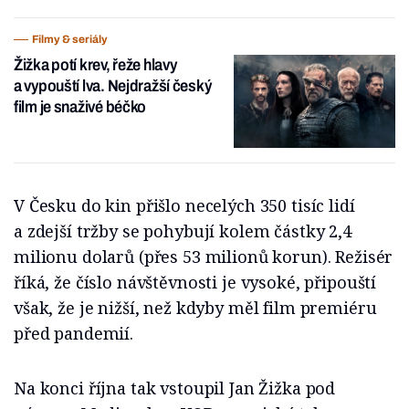
Filmy & seriály
Žižka potí krev, řeže hlavy
a vypouští lva. Nejdražší český
film je snaživé béčko
V Česku do kin přišlo necelých 350 tisíc lidí
a zdejší tržby se pohybují kolem částky 2,4
milionu dolarů (přes 53 milionů korun). Režisér
říká, že číslo návštěvnosti je vysoké, připouští
však, že je nižší, než kdyby měl film premiéru
před pandemií.
Na konci října tak vstoupil Jan Žižka pod