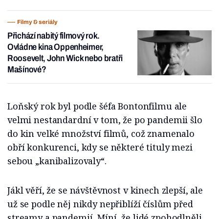
Filmy & seriály
Přichází nabitý filmový rok.
Ovládne kina Oppenheimer,
Roosevelt, John Wick nebo bratři
Mašínové?
Loňský rok byl podle šéfa Bontonfilmu ale
velmi nestandardní v tom, že po pandemii šlo
do kin velké množství filmů, což znamenalo
obří konkurenci, kdy se některé tituly mezi
sebou „kanibalizovaly“.
Jákl věří, že se návštěvnost v kinech zlepší, ale
už se podle něj nikdy nepřiblíží číslům před
streamy a pandemií. Míní, že lidé zpohodlněli