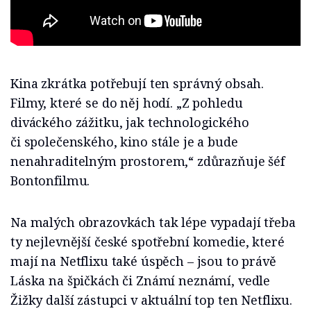
Kina zkrátka potřebují ten správný obsah.
Filmy, které se do něj hodí. „Z pohledu
diváckého zážitku, jak technologického
či společenského, kino stále je a bude
nenahraditelným prostorem,“ zdůrazňuje šéf
Bontonfilmu.
Na malých obrazovkách tak lépe vypadají třeba
ty nejlevnější české spotřební komedie, které
mají na Netflixu také úspěch – jsou to právě
Láska na špičkách či Známí neznámí, vedle
Žižky další zástupci v aktuální top ten Netflixu.