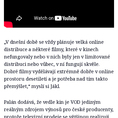
„V dnešní době se vždy plánuje velká online
distribuce a některé filmy, které v kinech
nefungovaly nebo v nich byly jen v limitované
distribuci nebo vůbec, v ní fungují skvěle.
Dobré filmy vydělávají extrémně dobře v online
prostoru desetiletí a je potřeba nad tím takto
přemýšlet,“ myslí si Jákl.
Palán dodává, že vedle kin je VOD jediným
reálným zdrojem výnosů pro české producenty,
protože televizní prodeje se většinou realizují