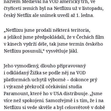
názvem Medieval na VOD americký trh, ve
čtyřiceti zemích byl na Netflixu už v listopadu,
český Netflix ale snímek uvedl až 1. ledna.
„Netflixu jsme prodali některá teritoria,
a jelikož jsme předpokládali, že v Čechách film
v kinech vydrží déle, tak jsme termín českého
Netflixu posunuli,“ vysvětluje Jákl.
Jeho vymodlený, dlouho připravovaný
i odkládaný Žižka se podle něj na VOD
platformách uchytil výborně – dokonce prý
i výrazně překročil očekávání studia
Paramount, které ho v USA distribuuje. „Jsme
více než spokojeni. Samozřejmě i s tím, že i na
Netflixu si vede skvěle a byl celosvětově v době