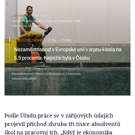
EKONOMIKA
ČTK
3 min
Nezaměstnanost v srpnu zůstala na 3,8 procenta. Počet
volných míst ale narostl
EKONOMIKA
ČTK
3 min
Nezaměstnanost v Evropské unii v srpnu klesla na
5,9 procenta. Nejnižší byla v Česku
PRÁCE
ČTK
3 min
Nezaměstnanost v Česku v září stoupla na 3,9 procenta.
Volných míst přibylo
Podle Úřadu práce se v zářijových údajích
projevil příchod zhruba tři tisíce absolventů
škol na pracovní trh. „Když je ekonomika