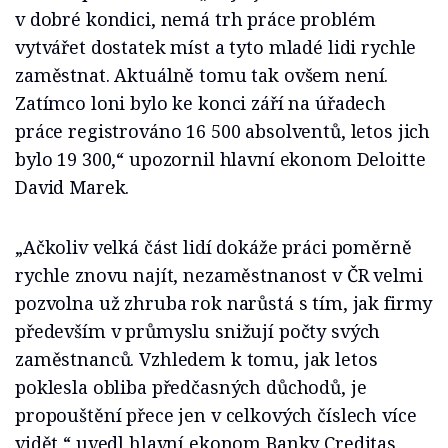
v dobré kondici, nemá trh práce problém
vytvářet dostatek míst a tyto mladé lidi rychle
zaměstnat. Aktuálně tomu tak ovšem není.
Zatímco loni bylo ke konci září na úřadech
práce registrováno 16 500 absolventů, letos jich
bylo 19 300,“ upozornil hlavní ekonom Deloitte
David Marek.
„Ačkoliv velká část lidí dokáže práci poměrně
rychle znovu najít, nezaměstnanost v ČR velmi
pozvolna už zhruba rok narůstá s tím, jak firmy
především v průmyslu snižují počty svých
zaměstnanců. Vzhledem k tomu, jak letos
poklesla obliba předčasných důchodů, je
propouštění přece jen v celkových číslech více
vidět,“ uvedl hlavní ekonom Banky Creditas