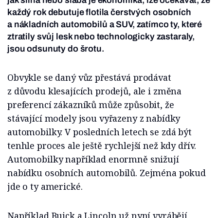
jak silná nebo slabá je ekonomika, lze očekávat, že
každý rok debutuje flotila čerstvých osobních
a nákladních automobilů a SUV, zatímco ty, které
ztratily svůj lesk nebo technologicky zastaraly,
jsou odsunuty do šrotu.
Obvykle se daný vůz přestává prodávat
z důvodu klesajících prodejů, ale i změna
preferencí zákazníků může způsobit, že
stávající modely jsou vyřazeny z nabídky
automobilky. V posledních letech se zdá být
tenhle proces ale ještě rychlejší než kdy dřív.
Automobilky například enormně snižují
nabídku osobních automobilů. Zejména pokud
jde o ty americké.
Například Buick a Lincoln už nyní vyrábějí