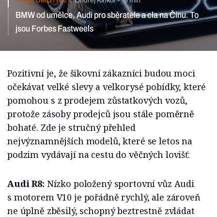
AUTOMOTIVE
Ondřej Kinkor
9 min
BMW od umělce, Audi pro sběratele a cla na Čínu. To
jsou Forbes Fastweels
Pozitivní je, že šikovní zákazníci budou moci
očekávat velké slevy a velkorysé pobídky, které
pomohou s z prodejem zůstatkových vozů,
protože zásoby prodejců jsou stále poměrně
bohaté. Zde je stručný přehled
nejvýznamnějších modelů, které se letos na
podzim vydávají na cestu do věčných lovišť:
Audi R8:
Nízko položený sportovní vůz Audi
s motorem V10 je pořádně rychlý, ale zároveň
ne úplně zběsilý, schopný beztrestně zvládat