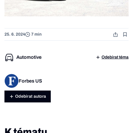
25. 6. 2024
7 min
Automotive
Odebírat téma
Forbes US
Odebírat autora
K tématu