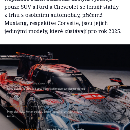
pouze SUV a Ford a Chevrolet se téměř stáhly
z trhu s osobními automobily, přičemž
Mustang, respektive Corvette, jsou jejich
jedinými modely, které zůstávají pro rok 2025.
AUTOMOTIVE
Ondřej Kinkor
7 min
Nové Bugatti je tady! Má 1800 koní, čtyři motory a vyjde na víc než
sto milionů
AUTOMOTIVE
Ondřej Kinkor
4 min
První elektrické Ferrari se blíží. Bude stát nejmíň dvanáct milionů
korun