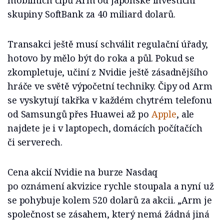
mobilních čipů Arm od japonské investiční
skupiny SoftBank za 40 miliard dolarů.
Transakci ještě musí schválit regulační úřady,
hotovo by mělo být do roka a půl. Pokud se
zkompletuje, učiní z Nvidie ještě zásadnějšího
hráče ve světě výpočetní techniky. Čipy od Arm
se vyskytují takřka v každém chytrém telefonu
od Samsungů přes Huawei až po
Apple
, ale
najdete je i v laptopech, domácích počítačích
či serverech.
Cena akcií Nvidie na burze Nasdaq
po oznámení akvizice rychle stoupala a nyní už
se pohybuje kolem 520 dolarů za akcii. „Arm je
společnost se zásahem, který nemá žádná jiná