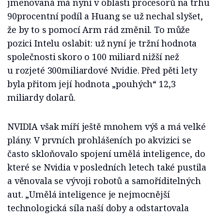
jmenovaná má nyní v oblasti procesorů na trhu
90procentní podíl a Huang se už nechal slyšet,
že by to s pomocí Arm rád změnil. To může
pozici Intelu oslabit: už nyní je tržní hodnota
společnosti skoro o 100 miliard nižší než
u rozjeté 300miliardové Nvidie. Před pěti lety
byla přitom její hodnota „pouhých“ 12,3
miliardy dolarů.
NVIDIA však míří ještě mnohem výš a má velké
plány. V prvních prohlášeních po akvizici se
často skloňovalo spojení umělá inteligence, do
které se Nvidia v posledních letech také pustila
a věnovala se vývoji robotů a samoříditelných
aut. „Umělá inteligence je nejmocnější
technologická síla naší doby a odstartovala