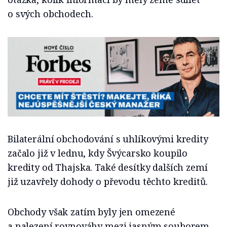
o svých obchodech.
Bilaterální obchodování s uhlíkovými kredity
začalo již v lednu, kdy Švýcarsko koupilo
kredity od Thajska. Také desítky dalších zemí
již uzavřely dohody o převodu těchto kreditů.
Obchody však zatím byly jen omezené
a nalezení rovnováhy mezi jasným souborem