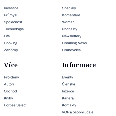
Investice
Speciály
Průmysl
Komentáře
Společnost
Woman
Technologie
Podcasty
Life
Newslettery
Cooking
Breaking News
Žebříčky
Brandvoice
Více
Informace
Pro členy
Eventy
Autoři
Členství
Obchod
Inzerce
Knihy
Kariéra
Forbes Select
Kontakty
VOP a osobní údaje