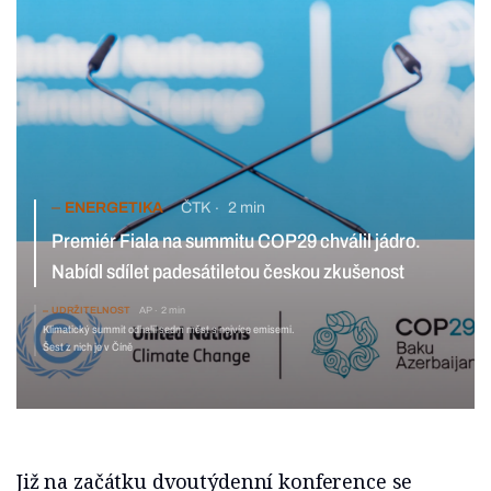
ENERGETIKA
ČTK
2 min
Premiér Fiala na summitu COP29 chválil jádro. Nabídl sdílet
padesátiletou českou zkušenost
UDRŽITELNOST
AP
2 min
Klimatický summit odhalil sedm měst s nejvíce
emisemi. Šest z nich je v Číně
Již na začátku dvoutýdenní konference se