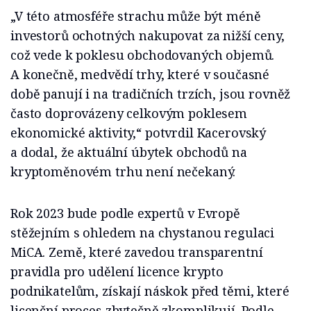
„V této atmosféře strachu může být méně
investorů ochotných nakupovat za nižší ceny,
což vede k poklesu obchodovaných objemů.
A konečně, medvědí trhy, které v současné
době panují i na tradičních trzích, jsou rovněž
často doprovázeny celkovým poklesem
ekonomické aktivity,“ potvrdil Kacerovský
a dodal, že aktuální úbytek obchodů na
kryptoměnovém trhu není nečekaný.
Rok 2023 bude podle expertů v Evropě
stěžejním s ohledem na chystanou regulaci
MiCA. Země, které zavedou transparentní
pravidla pro udělení licence krypto
podnikatelům, získají náskok před těmi, které
licenční proces zbytečně zkomplikují. Podle