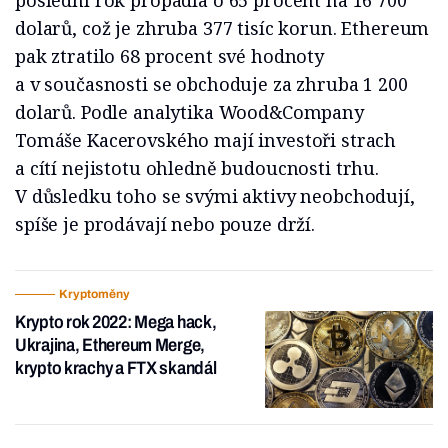
poslední rok propadla o 65 procent na 16 700
dolarů, což je zhruba 377 tisíc korun. Ethereum
pak ztratilo 68 procent své hodnoty
a v současnosti se obchoduje za zhruba 1 200
dolarů. Podle analytika Wood&Company
Tomáše Kacerovského mají investoři strach
a cítí nejistotu ohledně budoucnosti trhu.
V důsledku toho se svými aktivy neobchodují,
spíše je prodávají nebo pouze drží.
Kryptoměny
Krypto rok 2022: Mega hack,
Ukrajina, Ethereum Merge,
krypto krachy a FTX skandál