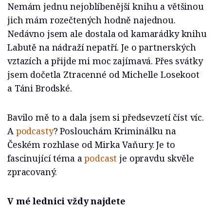
Nemám jednu nejoblíbenější knihu a většinou
jich mám rozečtených hodně najednou.
Nedávno jsem ale dostala od kamarádky knihu
Labutě na nádraží nepatří. Je o partnerských
vztazích a přijde mi moc zajímavá. Přes svátky
jsem dočetla Ztracenné od Michelle Losekoot
a Táni Brodské.
Bavilo mě to a dala jsem si předsevzetí číst víc.
A
podcasty
? Poslouchám Kriminálku na
Českém rozhlase od Mirka Vaňury. Je to
fascinující téma a
podcast
je opravdu skvěle
zpracovaný.
V mé lednici vždy najdete