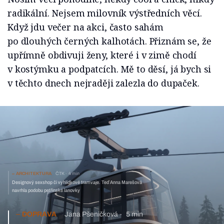
radikální. Nejsem milovník výstředních věcí.
Když jdu večer na akci, často sahám
po dlouhých černých kalhotách. Přiznám se, že
upřímně obdivuji ženy, které i v zimě chodí
v kostýmku a podpatcích. Mě to děsí, já bych si
v těchto dnech nejraději zalezla do dupaček.
ARCHITEKTURA
ČTK
4 min
Designový sexshop či vyhlídkové tramvaje. Teď Anna Marešová
navrhla podobu petřínské lanovky
DOPRAVA
Jana Pšeničková
5 min