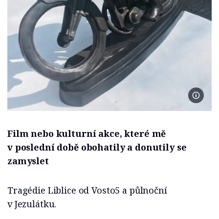
Foto se
Film nebo kulturní akce, které mě
v poslední době obohatily a donutily se
zamyslet
Tragédie Liblice od Vosto5 a půlnoční
v Jezulátku.