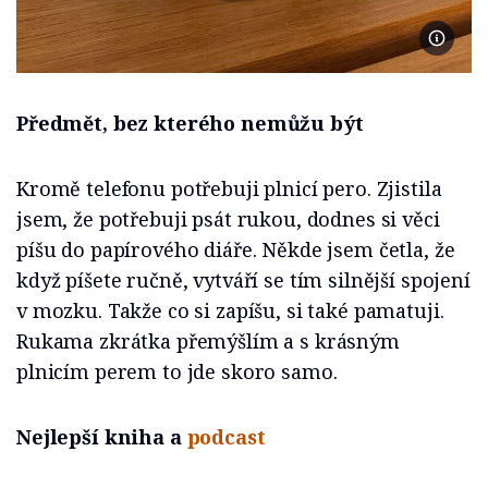
Foto se
Předmět, bez kterého nemůžu být
Kromě telefonu potřebuji plnicí pero. Zjistila
jsem, že potřebuji psát rukou, dodnes si věci
píšu do papírového diáře. Někde jsem četla, že
když píšete ručně, vytváří se tím silnější spojení
v mozku. Takže co si zapíšu, si také pamatuji.
Rukama zkrátka přemýšlím a s krásným
plnicím perem to jde skoro samo.
Nejlepší kniha a
podcast