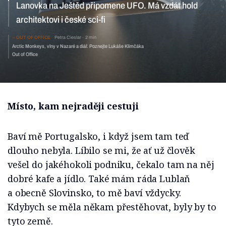
Lanovka na Ještěd připomene UFO. Má vzdát hold
architektovi i české sci-fi
OUT OF OFFICE
Petra Cieslar
2 min
Arctic Monkeys, vlny v Nazaré a diář. Poznejte Lukáše Klimčáka
Out of Office
Místo, kam nejraději cestuji
Baví mě Portugalsko, i když jsem tam teď
dlouho nebyla. Líbilo se mi, že ať už člověk
vešel do jakéhokoli podniku, čekalo tam na něj
dobré kafe a jídlo. Také mám ráda Lublaň
a obecně Slovinsko, to mě baví vždycky.
Kdybych se měla někam přestěhovat, byly by to
tyto země.