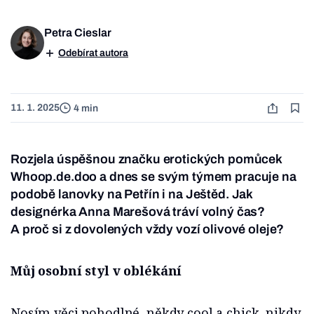
Petra Cieslar
Odebírat autora
11. 1. 2025
4 min
Rozjela úspěšnou značku erotických pomůcek
Whoop.de.doo a dnes se svým týmem pracuje na
podobě lanovky na Petřín i na Ještěd. Jak
designérka Anna Marešová tráví volný čas?
A proč si z dovolených vždy vozí olivové oleje?
Můj osobní styl v oblékání
Nosím věci pohodlné, někdy cool a chick, nikdy