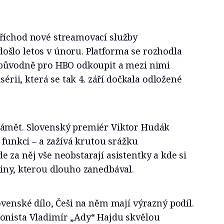
říchod nové streamovací služby
šlo letos v únoru. Platforma se rozhodla
 původně pro HBO odkoupit a mezi nimi
sérii, která se tak 4. září dočkala odložené
námět. Slovenský premiér Viktor Hudák
e funkci – a zažívá krutou srážku
 za něj vše neobstarají asistentky a kde si
iny, kterou dlouho zanedbával.
ovenské dílo, Češi na něm mají výrazný podíl.
onista Vladimír „Ady“ Hajdu skvělou