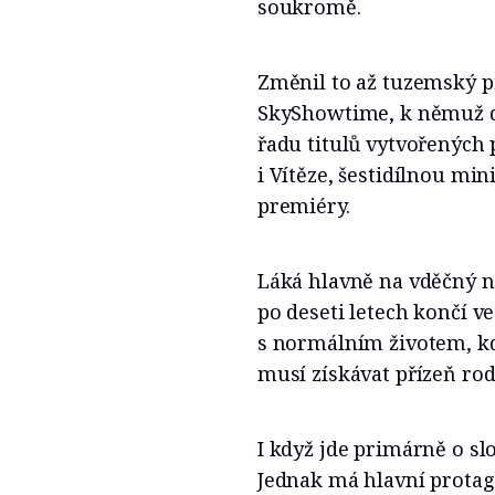
soukromě.
Změnil to až tuzemský p
SkyShowtime, k němuž do
řadu titulů vytvořených
i Vítěze, šestidílnou mini
premiéry.
Láká hlavně na vděčný 
po deseti letech končí v
s normálním životem, kde
musí získávat přízeň rod
I když jde primárně o sl
Jednak má hlavní protag