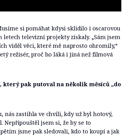
usíme si pomáhat kdysi sklidilo i oscarovou
h letech televizní projekty získaly. „Sám jsem
ch viděl věci, které mě naprosto ohromily,“
etý režisér, proč ho láká i jiná než filmová
l, který pak putoval na několik měsíců „do
, nás zastihla ve chvíli, kdy už byl hotový,
. Nepřipouštěl jsem si, že by se to
pětím jsme pak sledovali, kdo to koupí a jak