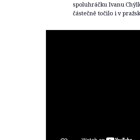
spoluhráčku Ivanu Chýlk
částečně točilo i v pražs