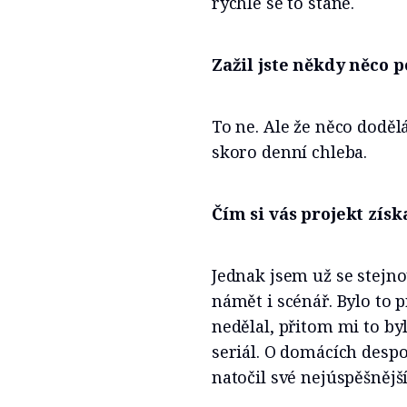
rychle se to stane.
Zažil jste někdy něco
To ne. Ale že něco dodělá
skoro denní chleba.
Čím si vás projekt získ
Jednak jsem už se stejn
námět i scénář. Bylo to 
nedělal, přitom mi to by
seriál. O domácích desp
natočil své nejúspěšnější