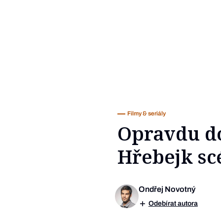
Filmy & seriály
Opravdu do
Hřebejk sc
Ondřej Novotný
Odebírat autora