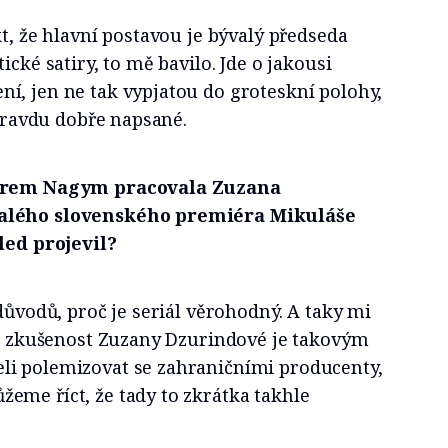
kt, že hlavní postavou je bývalý předseda
ické satiry, to mě bavilo. Jde o jakousi
í, jen ne tak vypjatou do groteskní polohy,
opravdu dobře napsané.
terem Nagym pracovala Zuzana
alého slovenského premiéra Mikuláše
led projevil?
 důvodů, proč je seriál věrohodný. A taky mi
bní zkušenost Zuzany Dzurindové je takovým
i polemizovat se zahraničními producenty,
eme říct, že tady to zkrátka takhle