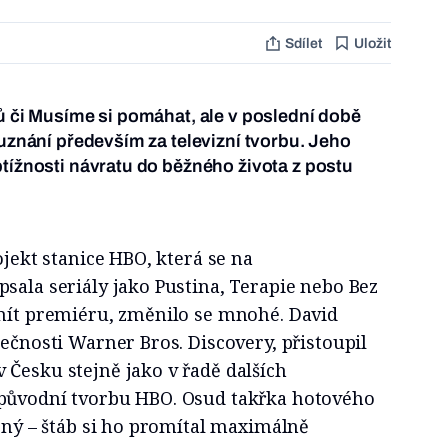
Sdílet
Uložit
ků či Musíme si pomáhat, ale v poslední době
 uznání především za televizní tvorbu. Jeho
btížnosti návratu do běžného života z postu
ojekt stanice HBO, která se na
sala seriály jako Pustina, Terapie nebo Bez
 mít premiéru, změnilo se mnohé. David
lečnosti Warner Bros. Discovery, přistoupil
Česku stejně jako v řadě dalších
 původní tvorbu HBO. Osud takřka hotového
asný – štáb si ho promítal maximálně