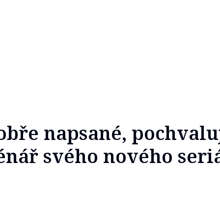
bře napsané, pochvaluj
énář svého nového seri