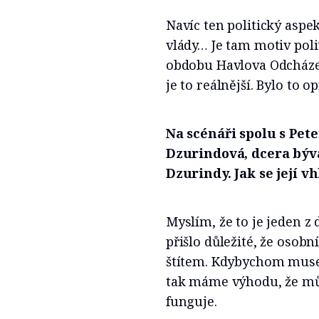
Navíc ten politický aspe
vlády… Je tam motiv polit
obdobu Havlova Odcházen
je to reálnější. Bylo to 
Na scénáři spolu s Pe
Dzurindová, dcera býv
Dzurindy. Jak se její vh
Myslím, že to je jeden z
přišlo důležité, že oso
štítem. Kdybychom musel
tak máme výhodu, že můž
funguje.