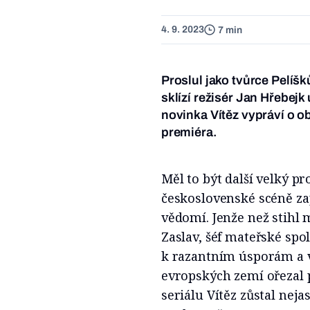
4. 9. 2023
7 min
Proslul jako tvůrce Pelíš
sklízí režisér Jan Hřebejk
novinka Vítěz vypráví o o
premiéra.
Měl to být další velký pr
československé scéně zap
vědomí. Jenže než stihl
Zaslav, šéf mateřské spo
k razantním úsporám a v 
evropských zemí ořezal
seriálu Vítěz zůstal nej