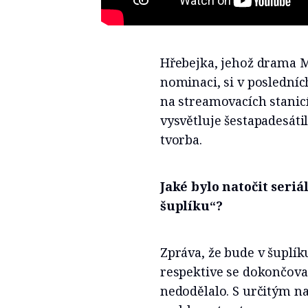
Hřebejka, jehož drama M
nominaci, si v posledníc
na streamovacích stanicí
vysvětluje šestapadesátil
tvorba.
Jaké bylo natočit seriá
šuplíku“?
Zpráva, že bude v šuplíku
respektive se dokončoval
nedodělalo. S určitým na