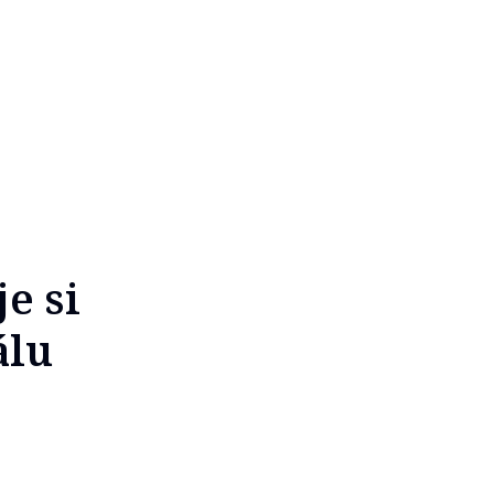
e si
álu