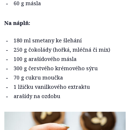
60 g másla
Na náplň:
180 ml smetany ke šlehání
250 g čokolády (hořká, mléčná či mix)
100 g arašídového másla
300 g čerstvého krémového sýru
70 g cukru moučka
1 lžičku vanilkového extraktu
arašídy na ozdobu