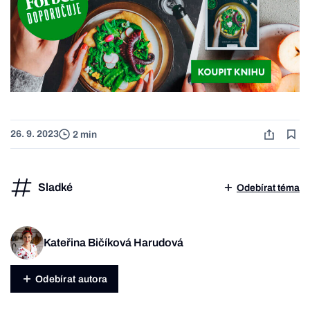
26. 9. 2023
2 min
Sladké
Odebírat téma
Kateřina Bičíková Harudová
Odebírat autora