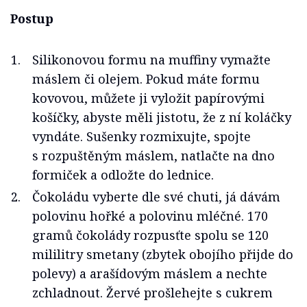
Postup
Silikonovou formu na muffiny vymažte
máslem či olejem. Pokud máte formu
kovovou, můžete ji vyložit papírovými
košíčky, abyste měli jistotu, že z ní koláčky
vyndáte. Sušenky rozmixujte, spojte
s rozpuštěným máslem, natlačte na dno
formiček a odložte do lednice.
Čokoládu vyberte dle své chuti, já dávám
polovinu hořké a polovinu mléčné. 170
gramů čokolády rozpusťte spolu se 120
mililitry smetany (zbytek obojího přijde do
polevy) a arašídovým máslem a nechte
zchladnout. Žervé prošlehejte s cukrem