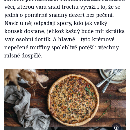
věci, kterou vám snad trochu vyváží i to, že se
jedná o poměrně snadný dezert bez pečení.
Navíc u něj odpadají spory, kdo jak velký
kousek dostane, jelikož každý bude mít zkrátka
svůj osobní dortík. A hlavně – tyto krémové
nepečené muffiny spolehlivě potěší i všechny
mlsné dospělé.
Foto T