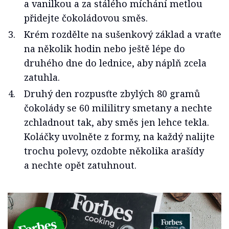
a vanilkou a za stálého míchání metlou
přidejte čokoládovou směs.
Krém rozdělte na sušenkový základ a vraťte
na několik hodin nebo ještě lépe do
druhého dne do lednice, aby náplň zcela
zatuhla.
Druhý den rozpusťte zbylých 80 gramů
čokolády se 60 mililitry smetany a nechte
zchladnout tak, aby směs jen lehce tekla.
Koláčky uvolněte z formy, na každý nalijte
trochu polevy, ozdobte několika arašídy
a nechte opět zatuhnout.