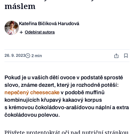
máslem
Kateřina Bičíková Harudová
Odebírat autora
26. 9. 2023
2 min
Pokud je u vašich dětí ovoce v podstatě sprosté
slovo, známe dezert, který je rozhodně potěší:
nepečený cheesecake
v podobě muffinů
kombinujících křupavý kakaový korpus
s krémovou čokoládovo-arašídovou náplní a extra
čokoládovou polevou.
Přivřete protentokrát oči nad nutriční stránkou