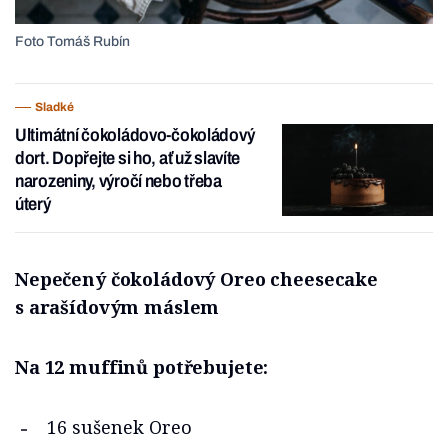
Foto Tomáš Rubín
Sladké
Ultimátní čokoládovo-čokoládový
dort. Dopřejte si ho, ať už slavíte
narozeniny, výročí nebo třeba
úterý
Nepečený čokoládový Oreo cheesecake
s arašídovým máslem
Na 12 muffinů potřebujete:
16 sušenek Oreo