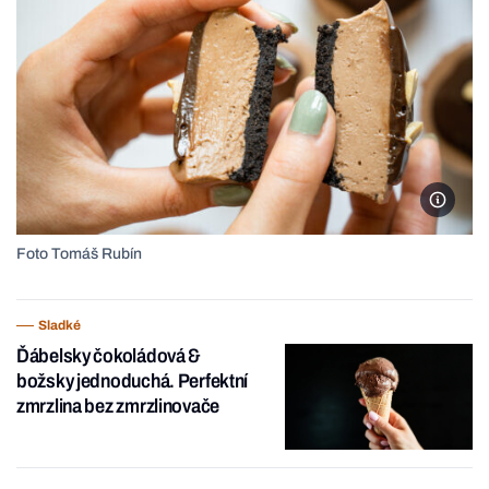
Foto T
Foto Tomáš Rubín
Sladké
Ďábelsky čokoládová &
božsky jednoduchá. Perfektní
zmrzlina bez zmrzlinovače