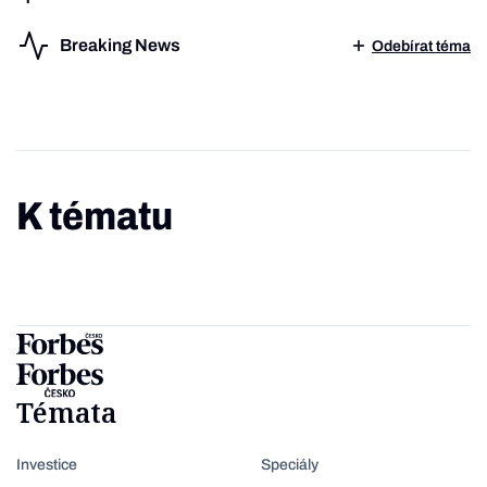
Breaking News
Odebírat téma
K tématu
Témata
Investice
Speciály