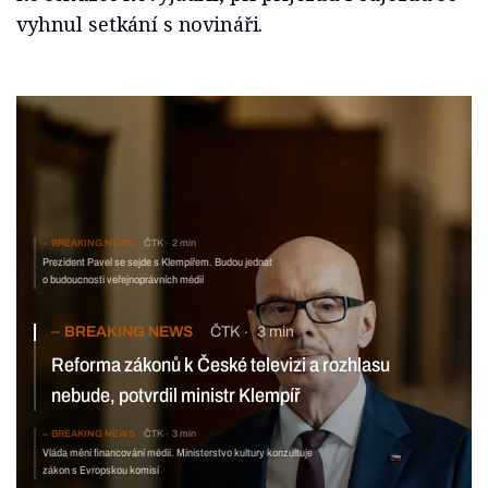
vyhnul setkání s novináři.
BREAKING NEWS
ČTK
2 min
Prezident Pavel se sejde s Klempířem. Budou jednat
o budoucnosti veřejnoprávních médií
BREAKING NEWS
ČTK
3 min
Reforma zákonů k České televizi a rozhlasu
nebude, potvrdil ministr Klempíř
BREAKING NEWS
ČTK
3 min
Vláda mění financování médií. Ministerstvo kultury konzultuje
zákon s Evropskou komisí