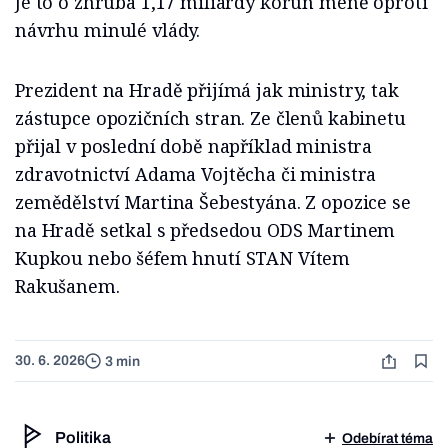
Je to o zhruba 1,17 miliardy korun méně oproti
návrhu minulé vlády.
Prezident na Hradě přijímá jak ministry, tak
zástupce opozičních stran. Ze členů kabinetu
přijal v poslední době například ministra
zdravotnictví Adama Vojtěcha či ministra
zemědělství Martina Šebestyána. Z opozice se
na Hradě setkal s předsedou ODS Martinem
Kupkou nebo šéfem hnutí STAN Vítem
Rakušanem.
30. 6. 2026
3 min
Politika
Odebírat téma