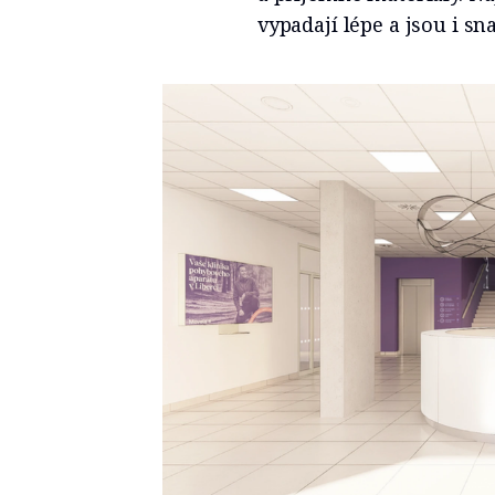
vypadají lépe a jsou i s