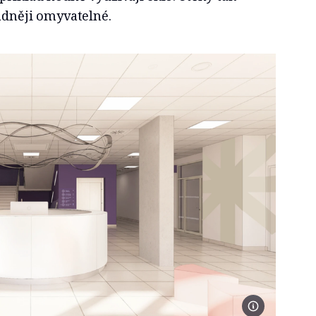
nadněji omyvatelné.
Foto se souhlase