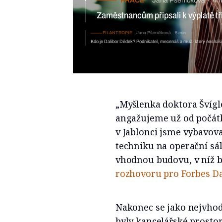
PRÁCE
Jana Pšeničková
4 
Zaměstnancům připsali k výplatě tři 
FILANTROPIE
Jana Pšeničková
5 min
Kdo je Dalibor Dědek? Podnikatel, mecenáš a muž, který nesnáší
„Myšlenka doktora Švígle
angažujeme už od počát
v Jablonci jsme vybavova
techniku na operační sál
vhodnou budovu, v níž b
rozhovoru pro Forbes
Da
Nakonec se jako nejvhod
byly kancelářské prostory