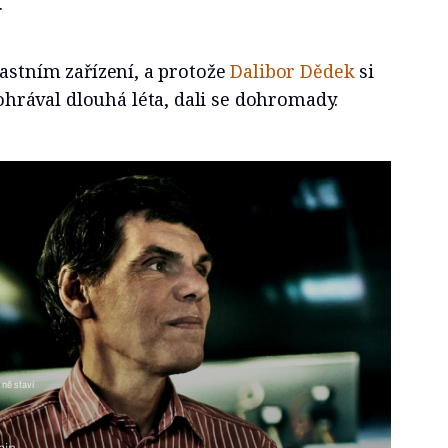
.
lastním zařízení, a protože
Dalibor Dědek
si
rával dlouhá léta, dali se dohromady.
 ně staví