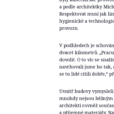
a podle architektky Mic
Respektovat musí jak lim
hygienické a technolog
provozu.
V podhledech je schováno
dvacet kilometrů. „Prac
dovolit. O to víc se snaž
navrhovali jsme ho tak,
se tu lidé cítili dobře,“ p
Uvnitř budovy vymysleli 
mnohdy nejsou běžným o
architekti rovněž součas
a příjemné materiály. Na