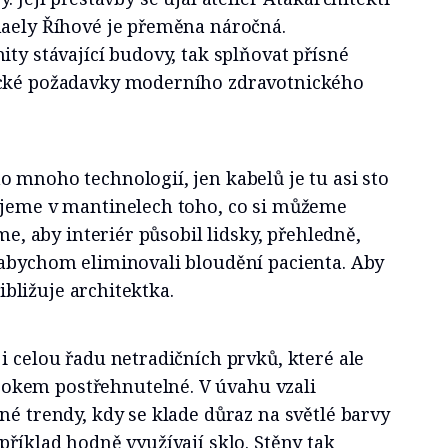
haely Říhové je přeměna náročná.
ity stávající budovy, tak splňovat přísné
ické požadavky moderního zdravotnického
 mnoho technologií, jen kabelů je tu asi sto
ujeme v mantinelech toho, co si můžeme
íme, aby interiér působil lidsky, přehledně,
 abychom eliminovali bloudění pacienta. Aby
řibližuje architektka.
i celou řadu netradičních prvků, které ale
kem postřehnutelné. V úvahu vzali
né trendy, kdy se klade důraz na světlé barvy
příklad hodně využívají sklo. Stěny tak