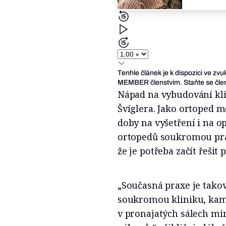
Tenhle článek je k dispozici ve zv
MEMBER členstvím. Staňte se člen
Nápad na vybudování kli
Švíglera. Jako ortoped mě
doby na vyšetření i na o
ortopedů soukromou praxi
že je potřeba začít řešit
„Současná praxe je takov
soukromou kliniku, kam 
v pronajatých sálech mi