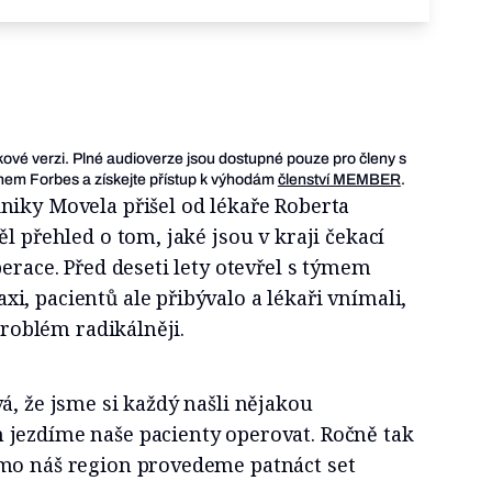
ukové verzi. Plné audioverze jsou dostupné pouze pro členy s
em Forbes a získejte přístup k výhodám
členství MEMBER
.
niky Movela přišel od lékaře Roberta
l přehled o tom, jaké jsou v kraji čekací
perace. Před deseti lety otevřel s týmem
, pacientů ale přibývalo a lékaři vnímali,
 problém radikálněji.
á, že jsme si každý našli nějakou
jezdíme naše pacienty operovat. Ročně tak
mo náš region provedeme patnáct set