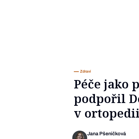
Zdraví
Péče jako p
podpořil D
v ortopedi
Jana Pšeničková