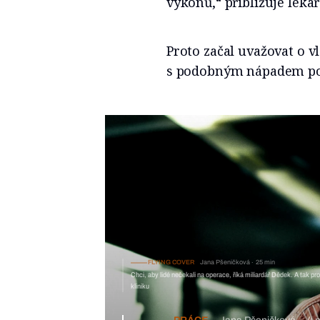
výkonů,“ přibližuje lékař
Proto začal uvažovat o v
s podobným nápadem poh
FLYING COVER
Jana Pšeničková
25 min
Chci, aby lidé nečekali na operace, říká miliardář Dědek. A tak pro
kliniku