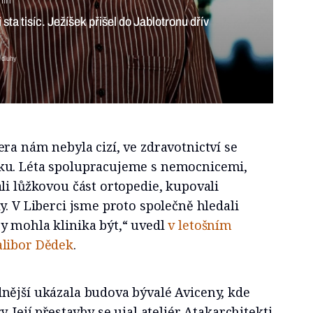
min
sta tisíc. Ježíšek přišel do Jablotronu dřív
 dluhy
ra nám nebyla cizí, ve zdravotnictví se
ku. Léta spolupracujeme s nemocnicemi,
li lůžkovou část ortopedie, kupovali
y. V Liberci jsme proto společně hledali
y mohla klinika být,“ uvedl
v letošním
libor Dědek
.
nější ukázala budova bývalé Aviceny, kde
. Její přestavby se ujal ateliér Atakarchitekti