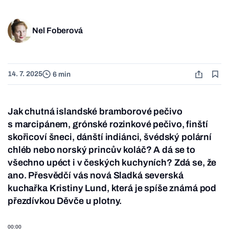
Nel Foberová
14. 7. 2025
6 min
Jak chutná islandské bramborové pečivo
s marcipánem, grónské rozinkové pečivo, finští
skořicoví šneci, dánští indiánci, švédský polární
chléb nebo norský princův koláč? A dá se to
všechno upéct i v českých kuchyních? Zdá se, že
ano. Přesvědčí vás nová Sladká severská
kuchařka Kristiny Lund, která je spíše známá pod
přezdívkou Děvče u plotny.
00:00