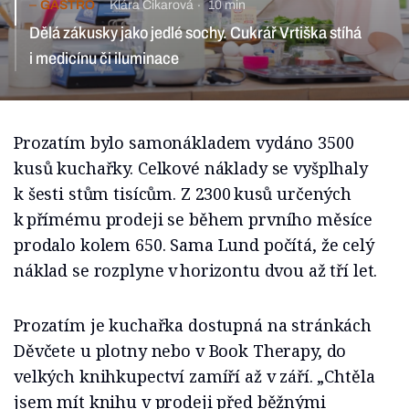
GASTRO
Klára Čikarová
10 min
Dělá zákusky jako jedlé sochy. Cukrář Vrtiška stíhá
i medicínu či iluminace
Prozatím bylo samonákladem vydáno 3500
kusů kuchařky. Celkové náklady se vyšplhaly
k šesti stům tisícům. Z 2300 kusů určených
k přímému prodeji se během prvního měsíce
prodalo kolem 650. Sama Lund počítá, že celý
náklad se rozplyne v horizontu dvou až tří let.
Prozatím je kuchařka dostupná na stránkách
Děvčete u plotny nebo v Book Therapy, do
velkých knihkupectví zamíří až v září. „Chtěla
jsem mít knihu v prodeji před běžnými