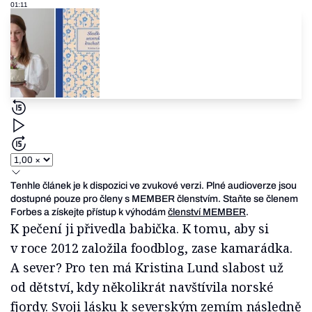
01:11
Tenhle článek je k dispozici ve zvukové verzi. Plné audioverze jsou
dostupné pouze pro členy s MEMBER členstvím. Staňte se členem
Forbes a získejte přístup k výhodám
členství MEMBER
.
K pečení ji přivedla babička. K tomu, aby si
v roce 2012 založila foodblog, zase kamarádka.
A sever? Pro ten má Kristina Lund slabost už
od dětství, kdy několikrát navštívila norské
fjordy. Svoji lásku k severským zemím následně