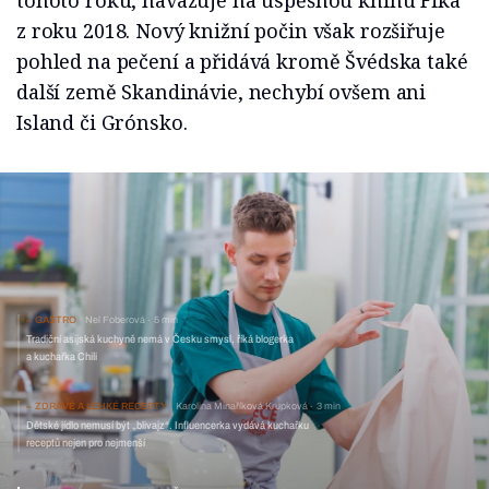
tohoto roku, navazuje na úspěšnou knihu Fika
z roku 2018. Nový knižní počin však rozšiřuje
pohled na pečení a přidává kromě Švédska také
další země Skandinávie, nechybí ovšem ani
Island či Grónsko.
GASTRO
Nel Foberová
5 min
Tradiční asijská kuchyně nemá v Česku smysl, říká blogerka
a kuchařka Chili
ZDRAVÉ A LEHKÉ RECEPTY
Karolina Minaříková Krupková
3 min
Dětské jídlo nemusí být „blivajz“. Influencerka vydává kuchařku
receptů nejen pro nejmenší