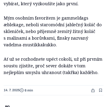
vybírat, který vyzkoušíte jako první.
Mým osobním favoritem je gammeldags
æblekage, neboli staromódní jablečný koláč do
skleniček, nebo příjemně zemitý žitný koláč
s malinami a borůvkami, finsky nazvaný
vadelma-mustikkakukko.
Ať už se rozhodnete upéct cokoli, už při prvním
soustu zjistíte, proč sever dokáže v tom
nejlepším smyslu uhranout (takřka) každého.
14. 7. 2025
6 min