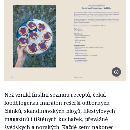
Foto se
Než vznikl finální seznam receptů, čekal
foodblogerku maraton rešerší odborných
článků, skandinávských blogů, lifestylových
magazínů i tištěných kuchařek, převážně
švédských a norských. Každé zemi nakonec