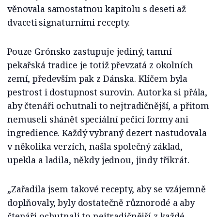
věnovala samostatnou kapitolu s deseti až
dvaceti signaturními recepty.
Pouze Grónsko zastupuje jediný, tamní
pekařská tradice je totiž převzatá z okolních
zemí, především pak z Dánska. Klíčem byla
pestrost i dostupnost surovin. Autorka si přála,
aby čtenáři ochutnali to nejtradičnější, a přitom
nemuseli shánět speciální pečicí formy ani
ingredience. Každý vybraný dezert nastudovala
v několika verzích, našla společný základ,
upekla a ladila, někdy jednou, jindy třikrát.
„Zařadila jsem takové recepty, aby se vzájemně
doplňovaly, byly dostatečně různorodé a aby
čtenáři ochutnali to nejtradičnější z každé