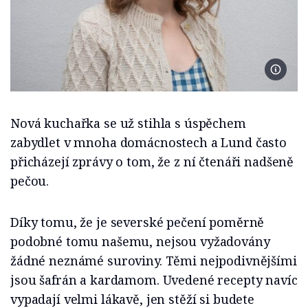
Foto se
Nová kuchařka se už stihla s úspěchem
zabydlet v mnoha domácnostech a Lund často
přicházejí zprávy o tom, že z ní čtenáři nadšeně
pečou.
Díky tomu, že je severské pečení poměrně
podobné tomu našemu, nejsou vyžadovány
žádné neznámé suroviny. Těmi nejpodivnějšími
jsou šafrán a kardamom. Uvedené recepty navíc
vypadají velmi lákavě, jen stěží si budete