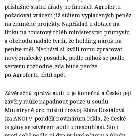
příslušné státní úřady po firmách Agrofertu
požadovat vrácení již státem vyplacených peněz
na zmíněné projekty. Například u dotace na
linku na toustový chléb ministerstvo průmyslu
a obchodu nadále tvrdí, že holding nárok na
peníze měl. Nechává si kvůli tomu zpracovat
nový znalecký posudek, podle něhož se podle
serveru rozhodne, zda bude peníze
po Agrofertu chtít zpět.
Závěrečná zpráva auditu je konečná a Česko její
závěry může napadnout pouze u soudu.
Ministryně pro místní rozvoj Klára Dostálová
(za ANO) v pondělí novinářům řekla, že České
orgány se závěrem auditu nesouhlasí. Stojí
proti sobě podle ní dva právní názory a úřady