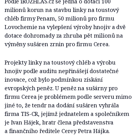
Podle iROZHLAS.cz se jedná o dotaci 100
milionů korun na stavbu linky na toustový
chléb firmy Penam, 50 milionů pro firmu
Lovochemie na vylepšení výroby hnojiv a dvě
dotace dohromady za zhruba pět milionů na
výměny sušáren zrnin pro firmu Cerea.
Projekty linky na toustový chléb a výrobu
hnojiv podle auditu nepřinášejí dostatečné
inovace, což bylo podmínkou získání
evropských peněz. U peněz na sušárny pro
firmu Cerea je problémem podle serveru mimo
jiné to, že tendr na dodání sušáren vyhrála
firma TIS-CR, jejímž jednatelem a společníkem
je Ivan Hájek, bratr člena představenstva
a finančního ředitele Cerey Petra Hájka.