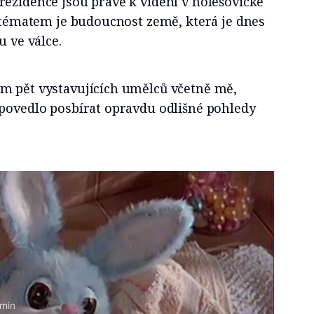
ezidence jsou právě k vidění v holešovické
m tématem je budoucnost země, která je dnes
u ve válce.
m pět vystavujících umělců včetně mě,
 povedlo posbírat opravdu odlišné pohledy