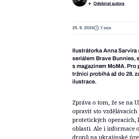
Odebírat autora
25. 9. 2024
7 min
Ilustrátorka Anna Sarvir
seriálem Brave Bunnies, 
s magazínem MoMA. Pro pr
tržnici probíhá až do 28. 
ilustrace.
Zpráva o tom, že se na
opravit sto vzdělávacích 
protetických operacích,
oblasti. Ale i informace
dronů na ukrajinské úz