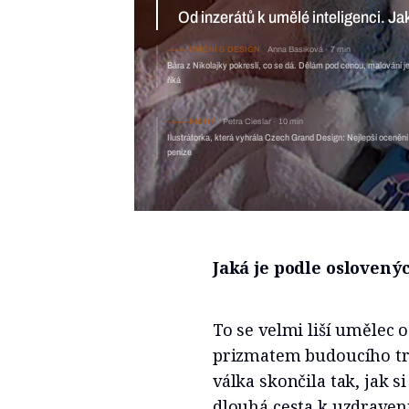
KULTURA
Anna Basiková
8 min
Od inzerátů k umělé inteligenci. Jak se změnila reklama v Česku 
UMĚNÍ & DESIGN
Anna Basik
Bára z Nikolajky pokreslí, co se d
KNIHY
Petra Cieslar
10 min
Ilustrátorka, která vyhrála Czech Grand Design: Nejlepší ocenění
peníze
Jaká je podle oslovený
To se velmi liší umělec 
prizmatem budoucího tra
válka skončila tak, jak s
dlouhá cesta k uzdravení.