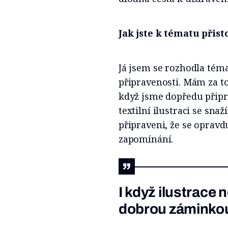
Jak jste k tématu přis
Já jsem se rozhodla téma
připravenosti. Mám za to
když jsme dopředu připr
textilní ilustraci se sn
připraveni, že se opravd
zapomínání.
I když ilustrace
dobrou záminkou