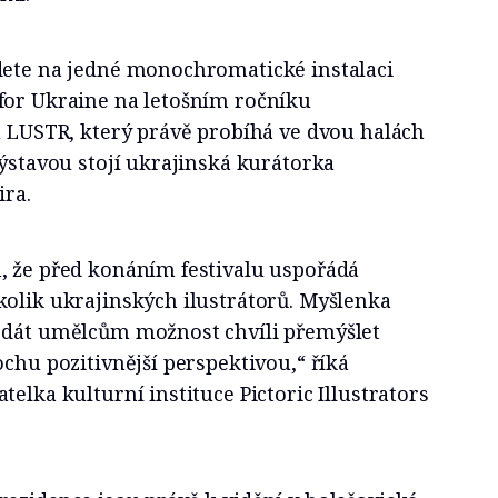
dete na jedné monochromatické instalaci
for Ukraine na letošním ročníku
u LUSTR, který právě probíhá ve dvou halách
výstavou stojí ukrajinská kurátorka
ira.
, že před konáním festivalu uspořádá
kolik ukrajinských ilustrátorů. Myšlenka
 dát umělcům možnost chvíli přemýšlet
ochu pozitivnější perspektivou,“ říká
elka kulturní instituce Pictoric Illustrators