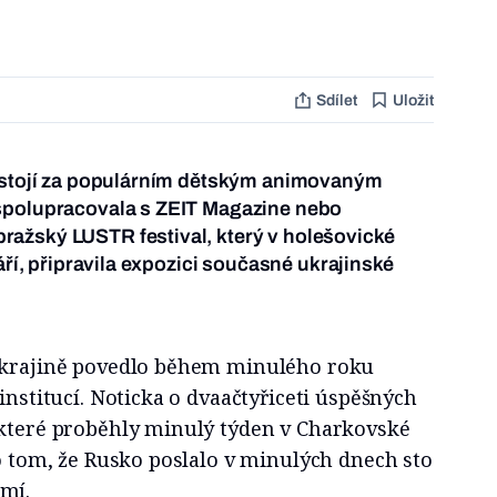
Sdílet
Uložit
a stojí za populárním dětským animovaným
spolupracovala s ZEIT Magazine nebo
ažský LUSTR festival, který v holešovické
září, připravila expozici současné ukrajinské
 Ukrajině povedlo během minulého roku
institucí. Noticka o dvaačtyřiceti úspěšných
 které proběhly minulý týden v Charkovské
 o tom, že Rusko poslalo v minulých dnech sto
emí.