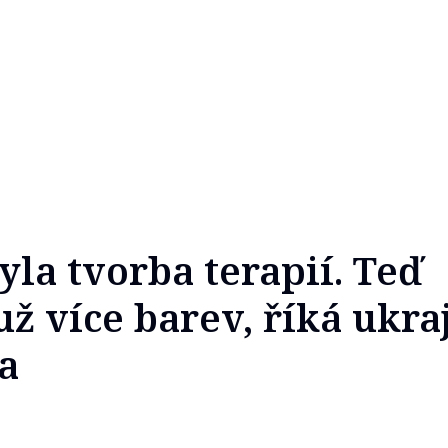
yla tvorba terapií. Teď
ž více barev, říká ukra
a