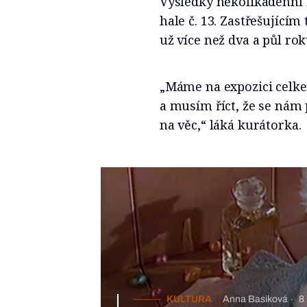
Výsledky několikadenní r
hale č. 13. Zastřešující
už více než dva a půl rok
„Máme na expozici celke
a musím říct, že se nám
na věc,“ láká kurátorka.