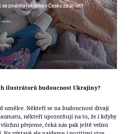
za 30 let?
ová
7 min
á. Dělám pod cenou, malování je odměna, říká
 by byly
ch ilustrátorů budoucnost Ukrajiny?
od umělce. Někteří se na budoucnost dívají
umatu, někteří upozorňují na to, že i kdyby
i všichni přejeme, čeká nás pak ještě velmi
 Na výstavě ale najdeme i pozitivní vize.