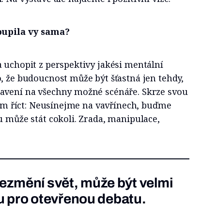
toupila vy sama?
 uchopit z perspektivy jakési mentální
, že budoucnost může být šťastná jen tehdy,
avení na všechny možné scénáře. Skrze svou
ažím říct: Neusínejme na vavřínech, buďme
u může stát cokoli. Zrada, manipulace,
 nezmění svět, může být velmi
 pro otevřenou debatu.