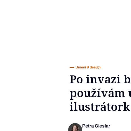
Umění & design
Po invazi b
používám u
ilustrátork
Petra Cieslar