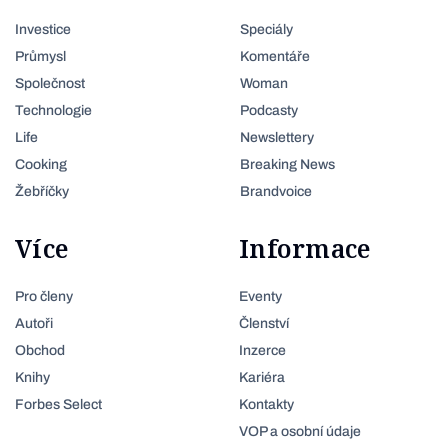
Investice
Speciály
Průmysl
Komentáře
Společnost
Woman
Technologie
Podcasty
Life
Newslettery
Cooking
Breaking News
Žebříčky
Brandvoice
Více
Informace
Pro členy
Eventy
Autoři
Členství
Obchod
Inzerce
Knihy
Kariéra
Forbes Select
Kontakty
VOP a osobní údaje