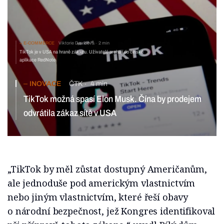
E-COMMERCE
Viktorie Davidová
2 min
TikTok je v USA na hraně zákazu. Uživatelé prchají do čínské
aplikace RedNote
INOVACE
ČTK
4 min
TikTok možná spasí Elon Musk. Čína by prodejem
odvrátila zákaz sítě v USA
„TikTok by měl zůstat dostupný Američanům,
ale jednoduše pod americkým vlastnictvím
nebo jiným vlastnictvím, které řeší obavy
o národní bezpečnost, jež Kongres identifikoval