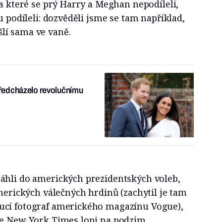
na které se prý Harry a Meghan nepodíleli,
u podíleli: dozvěděli jsme se tam například,
lí sama ve vaně.
předcházelo revolučnímu
áhli do amerických prezidentských voleb,
amerických válečných hrdinů (zachytil je tam
ucí fotograf amerického magazínu Vogue),
he New York Times loni na podzim