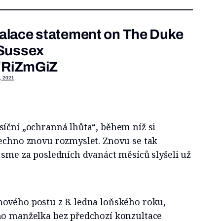
lace statement on The Duke
 Sussex
l7RiZmGiZ
, 2021
síční „ochranná lhůta“, během níž si
šechno znovu rozmyslet. Znovu se tak
jsme za posledních dvanáct měsíců slyšeli už
ového postu z 8. ledna loňského roku,
ho manželka bez předchozí konzultace