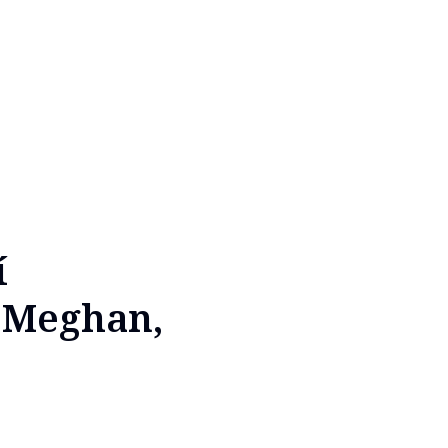
í
a Meghan,