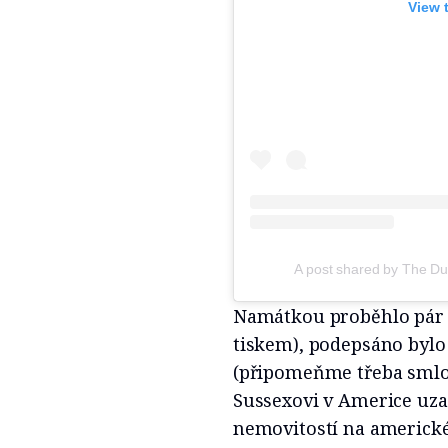
View 
A post shared by The D
Namátkou proběhlo pár 
tiskem), podepsáno bylo
(připomeňme třeba smlou
Sussexovi v Americe uza
nemovitostí na americk