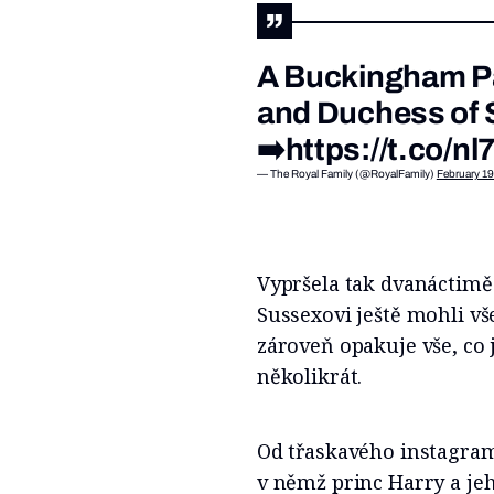
A Buckingham Pa
and Duchess of
➡️
https://t.co/n
— The Royal Family (@RoyalFamily)
February 19
Vypršela tak dvanáctimě
Sussexovi ještě mohli v
zároveň opakuje vše, co 
několikrát.
Od třaskavého instagram
v němž princ Harry a je