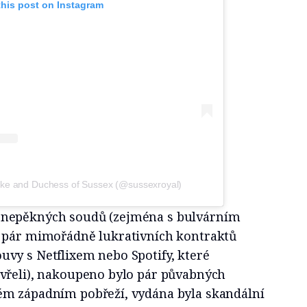
this post on Instagram
uke and Duchess of Sussex (@sussexroyal)
nepěkných soudů (zejména s bulvárním
 pár mimořádně lukrativních kontraktů
vy s Netflixem nebo Spotify, které
vřeli), nakoupeno bylo pár půvabných
ém západním pobřeží, vydána byla skandální