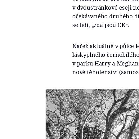
v dvoustránkové eseji ne
očekávaného druhého dítě
se lidí, „zda jsou OK“.
Načež aktuálně v půlce 
láskyplného černobílého
v parku Harry a Meghan s
nové těhotenství (samo