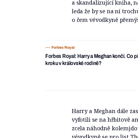
a skandalizující kniha, 
leda že by se na ní troch
o čem vévodkyně přemýš
Forbes Royal
Forbes Royal: Harry a Meghan končí. Co 
kroku v královské rodině?
Harry a Meghan dále zas
vyfotili se na hřbitově 
zcela náhodně kolemjdo
vévodkyně se pro list T