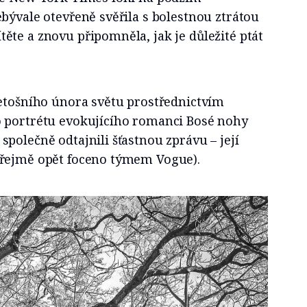
bývale otevřeně svěřila s bolestnou ztrátou
te a znovu připomněla, jak je důležité ptát
letošního února světu prostřednictvím
 portrétu evokujícího romanci Bosé nohy
polečně odtajnili šťastnou zprávu – její
zřejmě opět foceno týmem Vogue).