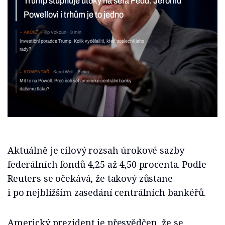
i trhům je to jedno
AKCIE
Filip Vokoun
8 min
Investiční poradce Trump. Kolik vydělali ti, kteří
poslechli jeho rady?
KOMENTÁŘ
Karel Wolf
6 min
Mít to na Powell. Proč čelí šéf americké centrální banky
dalšímu tlaku?
Aktuálně je cílový rozsah úrokové sazby
federálních fondů 4,25 až 4,50 procenta. Podle
Reuters se očekává, že takový zůstane
i po nejbližším zasedání centrálních bankéřů.
Americký prezident je přesvědčen, že se