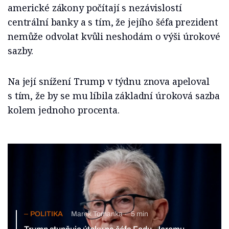
americké zákony počítají s nezávislostí
centrální banky a s tím, že jejího šéfa prezident
nemůže odvolat kvůli neshodám o výši úrokové
sazby.
Na její snížení Trump v týdnu znova apeloval
s tím, že by se mu líbila základní úroková sazba
kolem jednoho procenta.
POLITIKA
Marek Tomanka
5 min
Trump stupňuje útoky na šéfa Fedu. Jeromu Powellovi