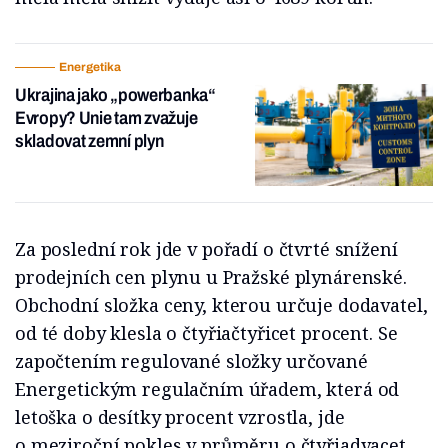
Energetika
Ukrajina jako „powerbanka“
Evropy? Unie tam zvažuje
skladovat zemní plyn
Za poslední rok jde v pořadí o čtvrté snížení
prodejních cen plynu u Pražské plynárenské.
Obchodní složka ceny, kterou určuje dodavatel,
od té doby klesla o čtyřiačtyřicet procent. Se
započtením regulované složky určované
Energetickým regulačním úřadem, která od
letoška o desítky procent vzrostla, jde
o meziroční pokles v průměru o čtyřiadvacet