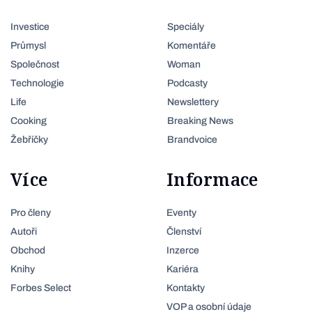
Investice
Speciály
Průmysl
Komentáře
Společnost
Woman
Technologie
Podcasty
Life
Newslettery
Cooking
Breaking News
Žebříčky
Brandvoice
Více
Informace
Pro členy
Eventy
Autoři
Členství
Obchod
Inzerce
Knihy
Kariéra
Forbes Select
Kontakty
VOP a osobní údaje