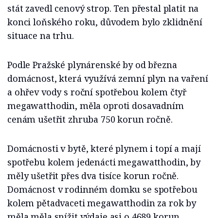
stát zavedl cenový strop. Ten přestal platit na
konci loňského roku, důvodem bylo zklidnění
situace na trhu.
Podle Pražské plynárenské by od března
domácnost, která využívá zemní plyn na vaření
a ohřev vody s roční spotřebou kolem čtyř
megawatthodin, měla oproti dosavadním
cenám ušetřit zhruba 750 korun ročně.
Domácnosti v bytě, které plynem i topí a mají
spotřebu kolem jedenácti megawatthodin, by
měly ušetřit přes dva tisíce korun ročně.
Domácnost v rodinném domku se spotřebou
kolem pětadvaceti megawatthodin za rok by
měla měla snížit výdaje asi o 4689 korun.