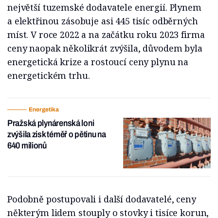
největší tuzemské dodavatele energií. Plynem
a elektřinou zásobuje asi 445 tisíc odběrných
míst. V roce 2022 a na začátku roku 2023 firma
ceny naopak několikrát zvýšila, důvodem byla
energetická krize a rostoucí ceny plynu na
energetickém trhu.
Energetika
Pražská plynárenská loni
zvýšila zisk téměř o pětinu na
640 milionů
Podobně postupovali i další dodavatelé, ceny
některým lidem stouply o stovky i tisíce korun,