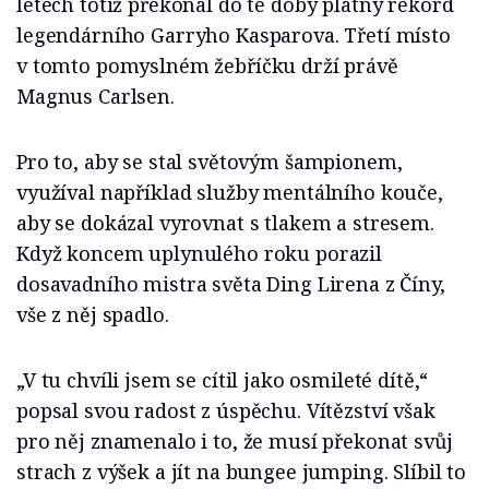
letech totiž překonal do té doby platný rekord
legendárního Garryho Kasparova. Třetí místo
v tomto pomyslném žebříčku drží právě
Magnus Carlsen.
Pro to, aby se stal světovým šampionem,
využíval například služby mentálního kouče,
aby se dokázal vyrovnat s tlakem a stresem.
Když koncem uplynulého roku porazil
dosavadního mistra světa Ding Lirena z Číny,
vše z něj spadlo.
„V tu chvíli jsem se cítil jako osmileté dítě,“
popsal svou radost z úspěchu. Vítězství však
pro něj znamenalo i to, že musí překonat svůj
strach z výšek a jít na bungee jumping. Slíbil to