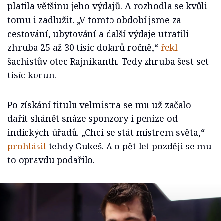
platila většinu jeho výdajů. A rozhodla se kvůli
tomu i zadlužit. „V tomto období jsme za
cestování, ubytování a další výdaje utratili
zhruba 25 až 30 tisíc dolarů ročně,“
řekl
šachistův otec Rajnikanth. Tedy zhruba šest set
tisíc korun.
Po získání titulu velmistra se mu už začalo
dařit shánět snáze sponzory i peníze od
indických úřadů. „Chci se stát mistrem světa,“
prohlásil
tehdy Gukeš. A o pět let později se mu
to opravdu podařilo.