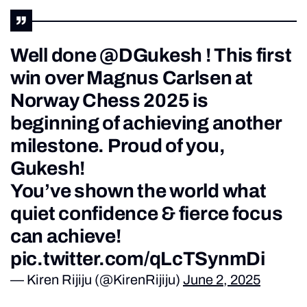
Well done
@DGukesh
! This first
win over Magnus Carlsen at
Norway Chess 2025 is
beginning of achieving another
milestone. Proud of you,
Gukesh!
You’ve shown the world what
quiet confidence & fierce focus
can achieve!
pic.twitter.com/qLcTSynmDi
— Kiren Rijiju (@KirenRijiju)
June 2, 2025