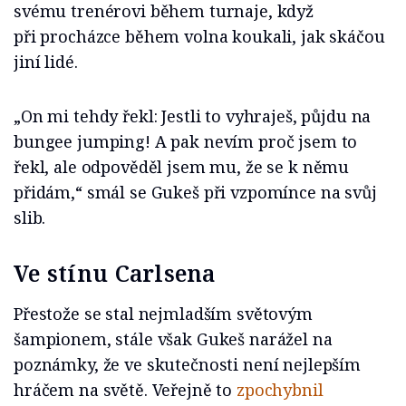
svému trenérovi během turnaje, když
při procházce během volna koukali, jak skáčou
jiní lidé.
„On mi tehdy řekl: Jestli to vyhraješ, půjdu na
bungee jumping! A pak nevím proč jsem to
řekl, ale odpověděl jsem mu, že se k němu
přidám,“ smál se Gukeš při vzpomínce na svůj
slib.
Ve stínu Carlsena
Přestože se stal nejmladším světovým
šampionem, stále však Gukeš narážel na
poznámky, že ve skutečnosti není nejlepším
hráčem na světě. Veřejně to
zpochybnil