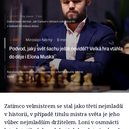
SPORT
Filip Saiver
7 min
Dostal šach, dal mat. Jak Carlsen v džínách vybudoval říši
v hodnotě 50 milionů dolarů
HRY
Miroslav Němý
6 min
Podvod, jaký svět šachu ještě neviděl? Velká hra vtáhla
do děje i Elona Muska
KULTURA
Tom Procházka
min
Nečekaný karanténní mat. Jak pandemie a Netflix naučily lidi hrát
šachy
Zatímco velmistrem se stal jako třetí nejmladší
v historii, v případě titulu mistra světa je jeho
vůbec nejmladším držitelem. Loni v osmnácti