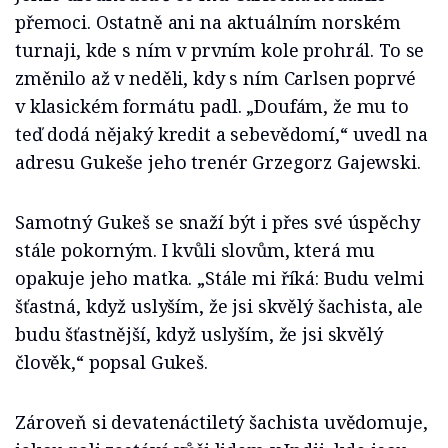
přemoci. Ostatně ani na aktuálním norském
turnaji, kde s ním v prvním kole prohrál. To se
změnilo až v neděli, kdy s ním Carlsen poprvé
v klasickém formátu padl. „Doufám, že mu to
teď dodá nějaký kredit a sebevědomí,“ uvedl na
adresu Gukeše jeho trenér Grzegorz Gajewski.
Samotný Gukeš se snaží být i přes své úspěchy
stále pokorným. I kvůli slovům, která mu
opakuje jeho matka. „Stále mi říká: Budu velmi
šťastná, když uslyším, že jsi skvělý šachista, ale
budu šťastnější, když uslyším, že jsi skvělý
člověk,“ popsal Gukeš.
Zároveň si devatenáctiletý šachista uvědomuje,