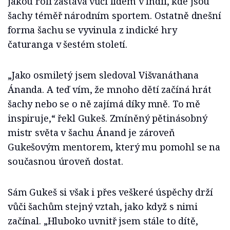
jakou roli zastává vůči lidem v Indii, kde jsou
šachy téměř národním sportem. Ostatně dnešní
forma šachu se vyvinula z indické hry
čaturanga v šestém století.
„Jako osmiletý jsem sledoval Višvanáthana
Ánanda. A teď vím, že mnoho dětí začíná hrát
šachy nebo se o ně zajímá díky mně. To mě
inspiruje,“ řekl Gukeš. Zmíněný pětinásobný
mistr světa v šachu Ánand je zároveň
Gukešovým mentorem, který mu pomohl se na
současnou úroveň dostat.
Sám Gukeš si však i přes veškeré úspěchy drží
vůči šachům stejný vztah, jako když s nimi
začínal. „Hluboko uvnitř jsem stále to dítě,