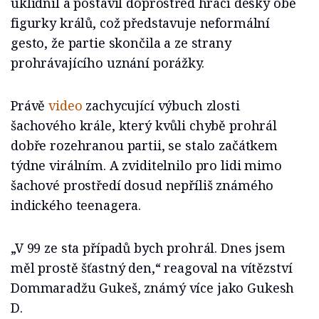
uklidnil a postavil doprostřed hrací desky obě
figurky králů, což představuje neformální
gesto, že partie skončila a ze strany
prohrávajícího uznání porážky.
Právě
video
zachycující výbuch zlosti
šachového krále, který kvůli chybě prohrál
dobře rozehranou partii, se stalo začátkem
týdne virálním. A zviditelnilo pro lidi mimo
šachové prostředí dosud nepříliš známého
indického teenagera.
„V 99 ze sta případů bych prohrál. Dnes jsem
měl prostě šťastný den,“ reagoval na vítězství
Dommaradžu Gukeš, známý více jako Gukesh
D.