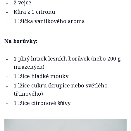
2 vejce
Kůra z 1 citronu
1 lžička vanilkového aroma
Na borůvky:
1 plný hrnek lesních borůvek (nebo 200 g
mrazených)
1 lžíce hladké mouky
1 lžíce cukru (krupice nebo světlého
třtinového)
1 lžíce citronové šťávy