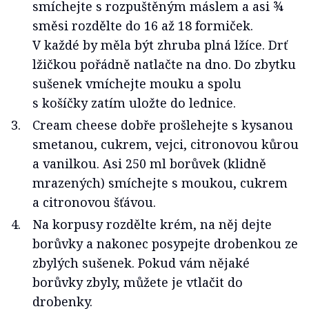
smíchejte s rozpuštěným máslem a asi ¾
směsi rozdělte do 16 až 18 formiček.
V každé by měla být zhruba plná lžíce. Drť
lžičkou pořádně natlačte na dno. Do zbytku
sušenek vmíchejte mouku a spolu
s košíčky zatím uložte do lednice.
Cream cheese dobře prošlehejte s kysanou
smetanou, cukrem, vejci, citronovou kůrou
a vanilkou. Asi 250 ml borůvek (klidně
mrazených) smíchejte s moukou, cukrem
a citronovou šťávou.
Na korpusy rozdělte krém, na něj dejte
borůvky a nakonec posypejte drobenkou ze
zbylých sušenek. Pokud vám nějaké
borůvky zbyly, můžete je vtlačit do
drobenky.