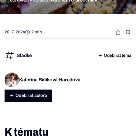
20. 7. 2024
2 min
Sladké
Odebírat téma
Kateřina Bičíková Harudová
Odebírat autora
K tématu