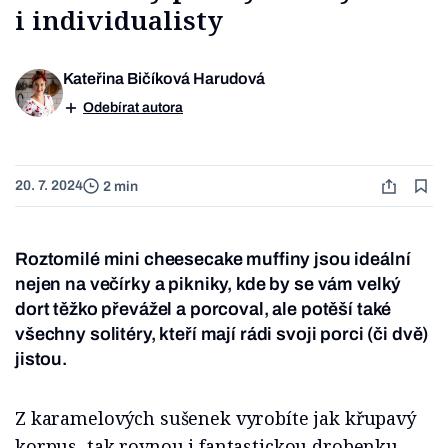
i individualisty
Kateřina Bičíková Harudová
Odebírat autora
20. 7. 2024
2 min
Roztomilé mini cheesecake muffiny jsou ideální
nejen na večírky a pikniky, kde by se vám velký
dort těžko převážel a porcoval, ale potěší také
všechny solitéry, kteří mají rádi svoji porci (či dvě)
jistou.
Z karamelových sušenek vyrobíte jak křupavý
korpus, tak rovnou i fantastickou drobenku,