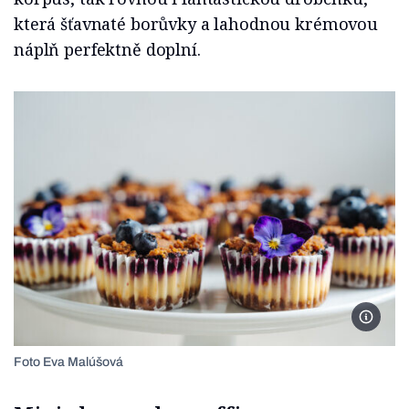
která šťavnaté borůvky a lahodnou krémovou
náplň perfektně doplní.
Foto E
Foto Eva Malúšová