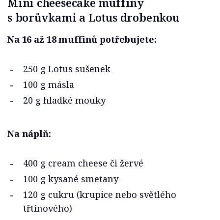
Mini cheesecake muffiny
s borůvkami a Lotus drobenkou
Na 16 až 18 muffinů potřebujete:
250 g Lotus sušenek
100 g másla
20 g hladké mouky
Na náplň:
400 g cream cheese či žervé
100 g kysané smetany
120 g cukru (krupice nebo světlého
třtinového)