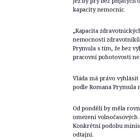
jež by prý bez přijatýc
kapacity nemocnic.
„Kapacita zdravotnickýc
nemocností zdravotníků 
Prymula s tím, že bez v
pracovní pohotovosti n
Vláda má právo vyhlásit
podle Romana Prymula na
Od pondělí by měla rovně
omezení volnočasových a
Konkrétní podobu ministe
odtajní.