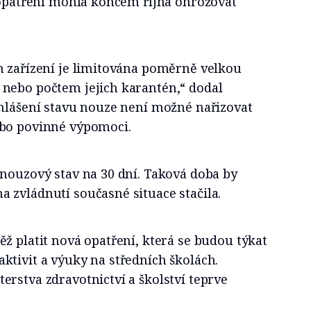
h opatření mohla koncem října ohrožovat
h zařízení je limitována poměrně velkou
nebo počtem jejich karantén,“ dodal
yhlášení stavu nouze není možné nařizovat
ebo povinné výpomoci.
 nouzový stav na 30 dní. Taková doba by
 zvládnutí současné situace stačila.
ž platit nová opatření, která se budou týkat
ktivit a výuky na středních školách.
rstva zdravotnictví a školství teprve