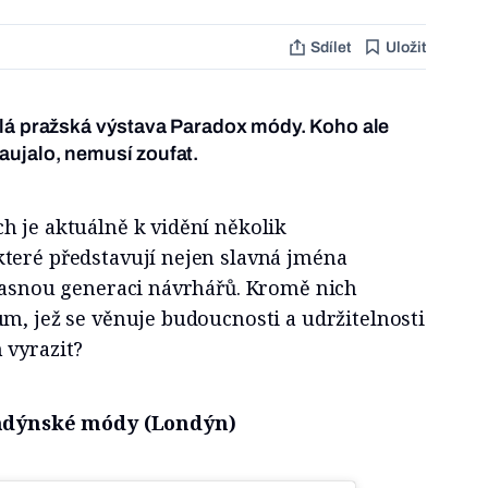
Sdílet
Uložit
ělá pražská výstava Paradox módy. Koho ale
aujalo, nemusí zoufat.
h je aktuálně k vidění několik
teré představují nejen slavná jména
učasnou generaci návrhářů. Kromě nich
m, jež se věnuje budoucnosti a udržitelnosti
 vyrazit?
londýnské módy (Londýn)