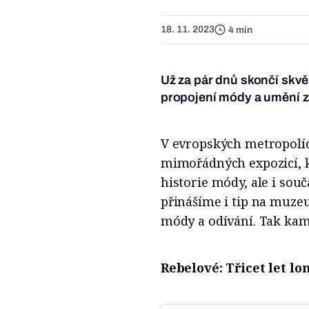
18. 11. 2023
4 min
Už za pár dnů skončí skv
propojení módy a umění z
V evropských metropolíc
mimořádných expozicí, k
historie módy, ale i so
přinášíme i tip na muzeu
módy a odívání. Tak kam
Rebelové: Třicet let 