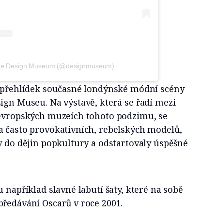
 the Design Museum (@designmuseum)
h přehlídek současné londýnské módní scény
ign Museu. Na výstavě, která se řadí mezi
 evropských muzeích tohoto podzimu, se
a často provokativních, rebelských modelů,
y do dějin popkultury a odstartovaly úspěšné
 například slavné labutí šaty, které na sobě
předávání Oscarů v roce 2001.