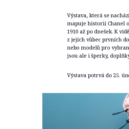
Výstava, která se nacház
mapuje historii Chanel o
1910 až po dnešek. K vid
z jejích vůbec prvních 
nebo modelů pro vybrané
jsou ale i šperky, doplň
Výstava potrvá do 25. ún