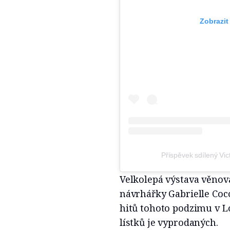
Zobrazit
Příspěvek sdílený V
Velkolepá výstava věnov
návrhářky Gabrielle Coco
hitů tohoto podzimu v L
lístků je vyprodaných.