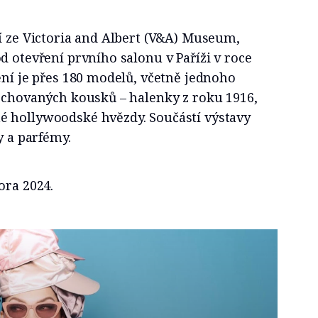
í ze Victoria and Albert (V&A) Museum,
d otevření prvního salonu v Paříži v roce
ění je přes 180 modelů, včetně jednoho
dochovaných kousků – halenky z roku 1916,
 hollywoodské hvězdy. Součástí výstavy
ky a parfémy.
ora 2024.