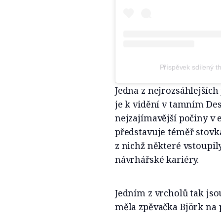
Příspěvek sdílený
Jedna z nejrozsáhlejšíc
je k vidění v tamním Des
nejzajímavější počiny v
představuje téměř stovk
z nichž některé vstoupil
návrhářské kariéry.
Jedním z vrcholů tak jsou
měla zpěvačka Björk na 