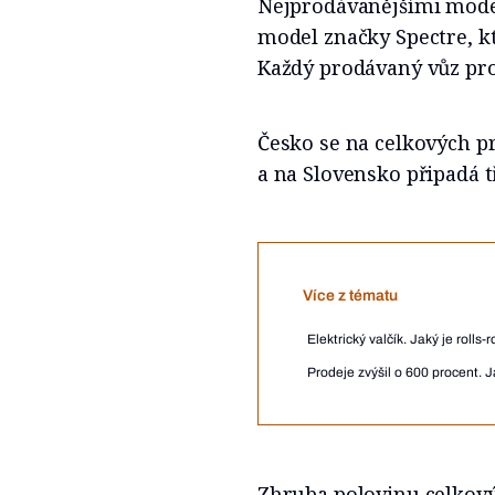
Nejprodávanějšími model
model značky Spectre, k
Každý prodávaný vůz proš
Česko se na celkových p
a na Slovensko připadá t
Více z tématu
Elektrický valčík. Jaký je roll
Prodeje zvýšil o 600 procent. 
Zhruba polovinu celkovýc