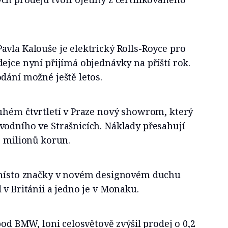
vla Kalouše je elektrický Rolls-Royce pro
ejce nyní přijímá objednávky na příští rok.
dání možné ještě letos.
ruhém čtvrtletí v Praze nový showrom, který
vodního ve Strašnicích. Náklady přesahují
5 milionů korun.
 místo značky v novém designovém duchu
 v Británii a jedno je v Monaku.
pod BMW, loni celosvětově zvýšil prodej o 0,2