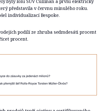
y byly loni SUV Cullinan a první elektrický
terý představila v červnu minulého roku.
el individualizací Bespoke.
rodejích podílí ze zhruba sedmdesáti procent
řicet procent.
s-royce do zásuvky za jedenáct milionů?
Jak přemýšlí šéf Rolls-Royce Torsten Müller-Ötvös?
h prodejů tvoří ojetiny z certifikovaného