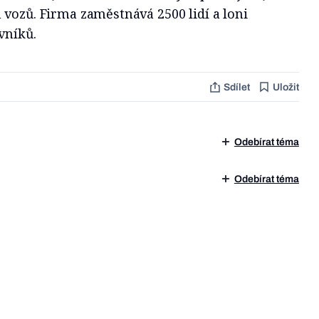
vozů. Firma zaměstnává 2500 lidí a loni
vníků.
Sdílet
Uložit
Odebírat téma
Odebírat téma