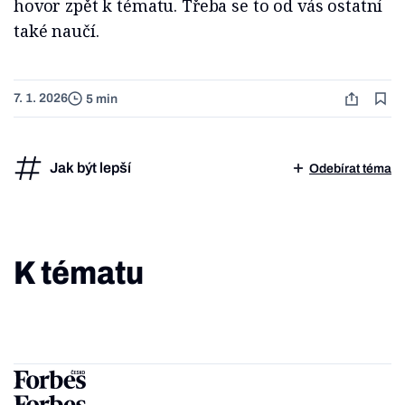
hovor zpět k tématu. Třeba se to od vás ostatní
také naučí.
7. 1. 2026
5 min
Jak být lepší
Odebírat téma
K tématu