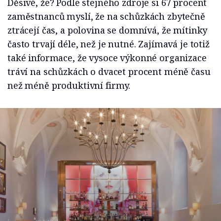
Děsivé, že? Podle stejného zdroje si 67 procent
zaměstnanců myslí, že na schůzkách zbytečně
ztrácejí čas, a polovina se domnívá, že mítinky
často trvají déle, než je nutné. Zajímavá je totiž
také informace, že vysoce výkonné organizace
tráví na schůzkách o dvacet procent méně času
než méně produktivní firmy.
PRÁCE
Jak být lepší
min