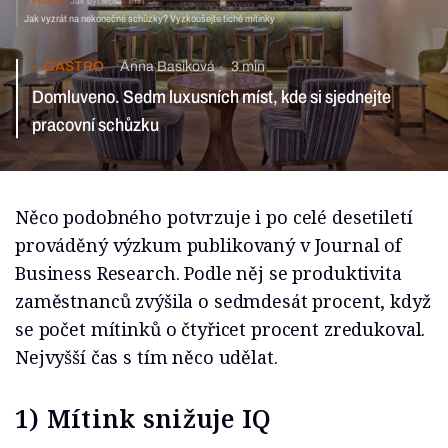
Jak vyzrát na nekonečné schůzky? Vyzkoušejte tiché
mítinky
GASTRO
Anna Basiková
3 min
Domluveno. Sedm luxusních míst, kde si sjednejte pracovní
schůzku
Něco podobného potvrzuje i po celé desetiletí
prováděný výzkum publikovaný v Journal of
Business Research. Podle něj se produktivita
zaměstnanců zvýšila o sedmdesát procent, když
se počet mítinků o čtyřicet procent zredukoval.
Nejvyšší čas s tím něco udělat.
1) Mítink snižuje IQ