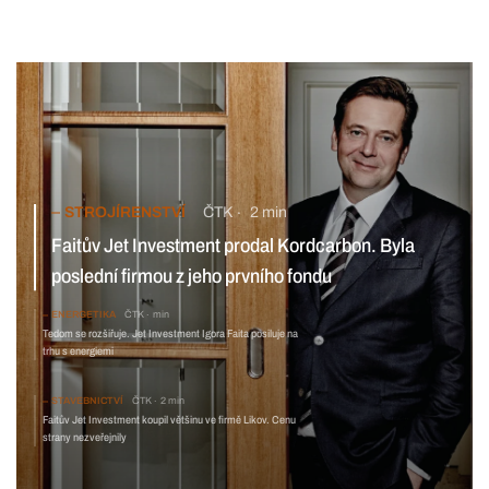
STROJÍRENSTVÍ
ČTK
2 min
Faitův Jet Investment prodal Kordcarbon. Byla poslední
firmou z jeho prvního fondu
ENERGETIKA
ČTK
min
Tedom se rozšiřuje. Jet Investment Igora Faita
posiluje na trhu s energiemi
STAVEBNICTVÍ
ČTK
2 min
Faitův Jet Investment koupil většinu ve firmě Likov. Cenu
strany nezveřejnily