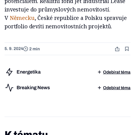
potenciálem. Realitní fond Jet Industrial Lease
investuje do průmyslových nemovitostí.
V
Německu
, České republice a Polsku spravuje
portfolio devíti nemovitostních projektů.
5. 9. 2024
2 min
Energetika
Odebírat téma
Breaking News
Odebírat téma