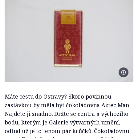
Foto A
Máte cestu do Ostravy? Skoro povinnou
zastávkou by měla být čokoládovna Aztec Man.
Najdete ji snadno. Držte se centra a výchozího
bodu, kterým je Galerie výtvarných umění,
odtud už je to jenom pár krůčků. Čokoládovnu