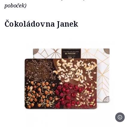
poboček)
Čokoládovna Janek
Foto Č