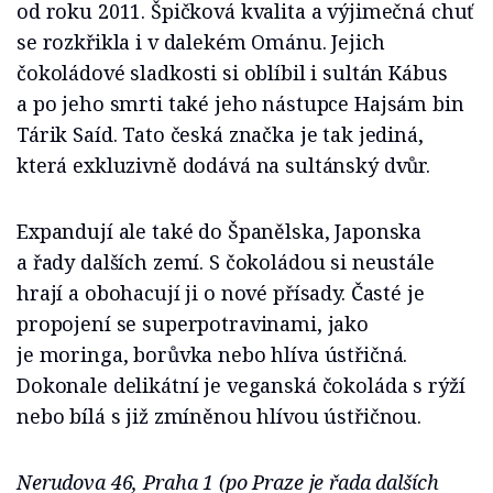
od roku 2011. Špičková kvalita a výjimečná chuť
se rozkřikla i v dalekém Ománu. Jejich
čokoládové sladkosti si oblíbil i sultán Kábus
a po jeho smrti také jeho nástupce Hajsám bin
Tárik Saíd. Tato česká značka je tak jediná,
která exkluzivně dodává na sultánský dvůr.
Expandují ale také do Španělska, Japonska
a řady dalších zemí. S čokoládou si neustále
hrají a obohacují ji o nové přísady. Časté je
propojení se superpotravinami, jako
je moringa, borůvka nebo hlíva ústřičná.
Dokonale delikátní je veganská čokoláda s rýží
nebo bílá s již zmíněnou hlívou ústřičnou.
Nerudova 46, Praha 1 (po Praze je řada dalších