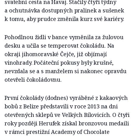
svatební cesta na Havaj. Stačily čtyři týdny
a ochutnávka dostupných pralinek a sušenek
k tomu, aby prudce změnila kurz své kariéry.
Pohodlnou židli v bance vyměnila za žulovou
desku a učila se temperovat čokoládu. Na
okraji jihomoravské Čejče, již objímají
vinohrady. Počáteční pokusy byly krušné,
nevzdala se a s manželem si nakonec opravdu
otevřeli čokoládovnu.
První čokolády (dodnes) vyráběné z kakaových
bobů z Belize představili v roce 2013 na dni
otevřených sklepů ve Velkých Bílovicích. O čtyři
roky později Herufek získal bronzovou medaili
v rámci prestižní Academy of Chocolate