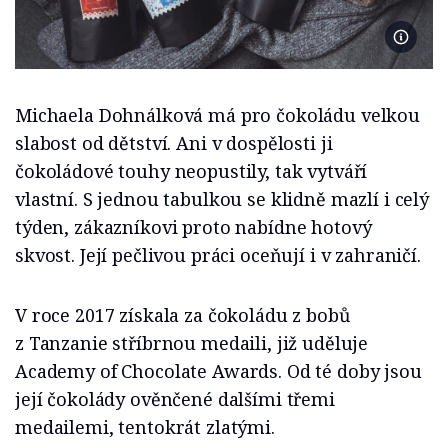
Foto Mí
Michaela Dohnálková má pro čokoládu velkou
slabost od dětství. Ani v dospělosti ji
čokoládové touhy neopustily, tak vytváří
vlastní. S jednou tabulkou se klidně mazlí i celý
týden, zákazníkovi proto nabídne hotový
skvost. Její pečlivou práci oceňují i v zahraničí.
V roce 2017 získala za čokoládu z bobů
z Tanzanie stříbrnou medaili, již uděluje
Academy of Chocolate Awards. Od té doby jsou
její čokolády ověnčené dalšími třemi
medailemi, tentokrát zlatými.