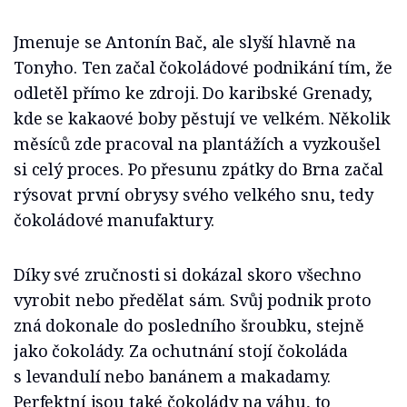
Jmenuje se Antonín Bač, ale slyší hlavně na
Tonyho. Ten začal čokoládové podnikání tím, že
odletěl přímo ke zdroji. Do karibské Grenady,
kde se kakaové boby pěstují ve velkém. Několik
měsíců zde pracoval na plantážích a vyzkoušel
si celý proces. Po přesunu zpátky do Brna začal
rýsovat první obrysy svého velkého snu, tedy
čokoládové manufaktury.
Díky své zručnosti si dokázal skoro všechno
vyrobit nebo předělat sám. Svůj podnik proto
zná dokonale do posledního šroubku, stejně
jako čokolády. Za ochutnání stojí čokoláda
s levandulí nebo banánem a makadamy.
Perfektní jsou také čokolády na váhu, to