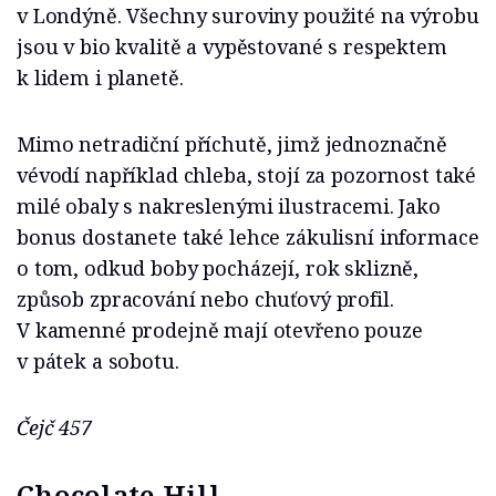
v Londýně. Všechny suroviny použité na výrobu
jsou v bio kvalitě a vypěstované s respektem
k lidem i planetě.
Mimo netradiční příchutě, jimž jednoznačně
vévodí například chleba, stojí za pozornost také
milé obaly s nakreslenými ilustracemi. Jako
bonus dostanete také lehce zákulisní informace
o tom, odkud boby pocházejí, rok sklizně,
způsob zpracování nebo chuťový profil.
V kamenné prodejně mají otevřeno pouze
v pátek a sobotu.
Čejč 457
Chocolate Hill