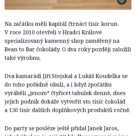
Foto Jo
Na začátku měli kapitál čtrnáct tisíc korun.
V roce 2010 otevřeli v Hradci Králové
specializovaný kamenný shop zaměřený na
Bean to Bar čokolády. O dva roky později založili
také výrobnu.
Dva kamarádi Jiří Stejskal a Lukáš Koudelka se
do toho pořádně obuli, a i když zpočátku
vyráběli „jenom“ čtyřicet tabulek denně, dnes
jejich podnik dokáže vytvořit sto tisíc čokolád
a 150 tisíc dalších doplňkových produktů ročně.
Do party se posléze ještě přidal Janek Jaros,