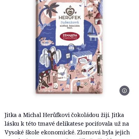
Foto He
Jitka a Michal Herůfkovi čokoládou žijí. Jitka
lásku k této tmavé delikatese pociťovala už na
Vysoké škole ekonomické. Zlomová byla jejich