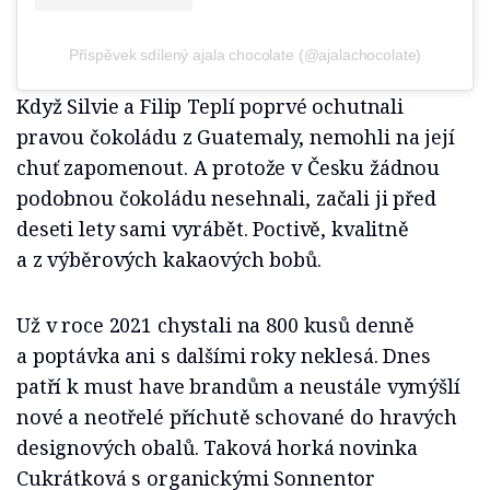
Příspěvek sdílený ajala chocolate (@ajalachocolate)
Když Silvie a Filip Teplí poprvé ochutnali
pravou čokoládu z Guatemaly, nemohli na její
chuť zapomenout. A protože v Česku žádnou
podobnou čokoládu nesehnali, začali ji před
deseti lety sami vyrábět. Poctivě, kvalitně
a z výběrových kakaových bobů.
Už v roce 2021 chystali na 800 kusů denně
a poptávka ani s dalšími roky neklesá. Dnes
patří k must have brandům a neustále vymýšlí
nové a neotřelé příchutě schované do hravých
designových obalů. Taková horká novinka
Cukrátková s organickými Sonnentor