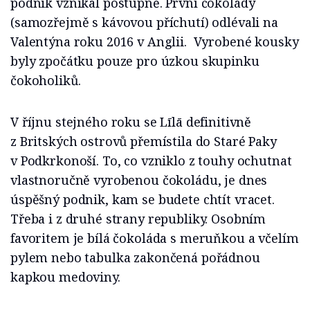
podnik vznikal postupně. První čokolády
(samozřejmě s kávovou příchutí) odlévali na
Valentýna roku 2016 v Anglii. Vyrobené kousky
byly zpočátku pouze pro úzkou skupinku
čokoholiků.
V říjnu stejného roku se Līlā definitivně
z Britských ostrovů přemístila do Staré Paky
v Podkrkonoší. To, co vzniklo z touhy ochutnat
vlastnoručně vyrobenou čokoládu, je dnes
úspěšný podnik, kam se budete chtít vracet.
Třeba i z druhé strany republiky. Osobním
favoritem je bílá čokoláda s meruňkou a včelím
pylem nebo tabulka zakončená pořádnou
kapkou medoviny.