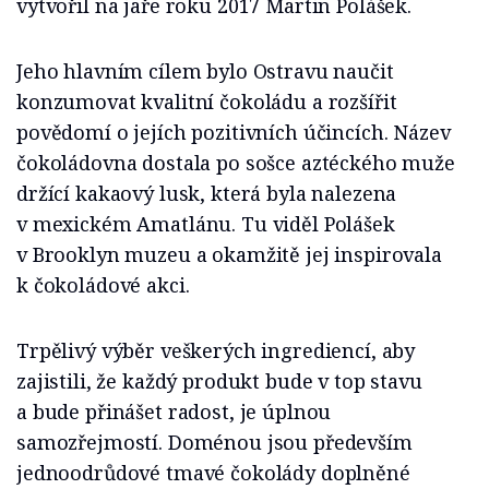
vytvořil na jaře roku 2017 Martin Polášek.
Jeho hlavním cílem bylo Ostravu naučit
konzumovat kvalitní čokoládu a rozšířit
povědomí o jejích pozitivních účincích. Název
čokoládovna dostala po sošce aztéckého muže
držící kakaový lusk, která byla nalezena
v mexickém Amatlánu. Tu viděl Polášek
v Brooklyn muzeu a okamžitě jej inspirovala
k čokoládové akci.
Trpělivý výběr veškerých ingrediencí, aby
zajistili, že každý produkt bude v top stavu
a bude přinášet radost, je úplnou
samozřejmostí. Doménou jsou především
jednoodrůdové tmavé čokolády doplněné