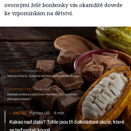
ovocnými želé bonbonky vás okamžitě dovede
ke vzpomínkám na dětství.
GASTRO
Pavla Francová
5 min
Touží po ní každý. Dubajská čokoláda pobláznila sítě
i Evropu
SHOPPING TIPS
Anna Nosková
4 min
Čokoláda od Mayů a tajný život mecenášů. Čím na Vánoce
překvapit požitkáře?
AKCIE
Forbes US
6 min
Kakao nad zlato? Tohle jsou tři čokoládové akcie, které se teď
vyplatí koupit