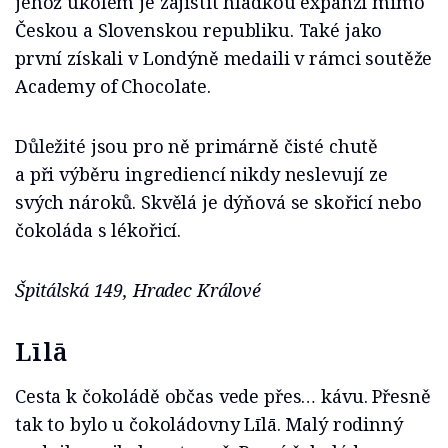
jehož úkolem je zajistit hladkou expanzi mimo
Českou a Slovenskou republiku. Také jako
první získali v Londýně medaili v rámci soutěže
Academy of Chocolate.
Důležité jsou pro ně primárně čisté chutě
a při výběru ingrediencí nikdy neslevují ze
svých nároků. Skvělá je dýňová se skořicí nebo
čokoláda s lékořicí.
Špitálská 149, Hradec Králové
Līlā
Cesta k čokoládě občas vede přes… kávu. Přesně
tak to bylo u čokoládovny Līlā. Malý rodinný