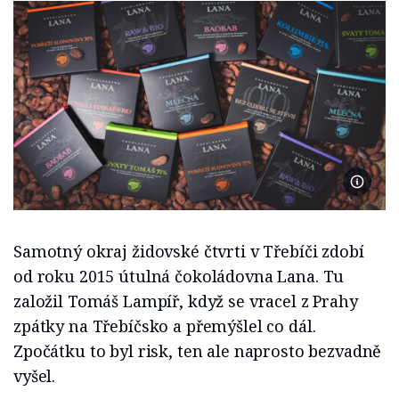
Foto Ja
Samotný okraj židovské čtvrti v Třebíči zdobí
od roku 2015 útulná čokoládovna Lana. Tu
založil Tomáš Lampíř, když se vracel z Prahy
zpátky na Třebíčsko a přemýšlel co dál.
Zpočátku to byl risk, ten ale naprosto bezvadně
vyšel.