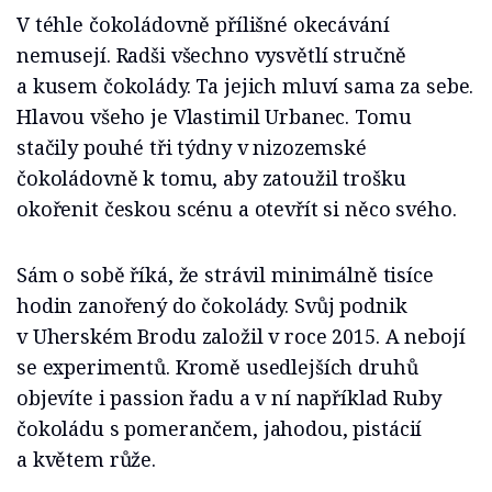
V téhle čokoládovně přílišné okecávání
nemusejí. Radši všechno vysvětlí stručně
a kusem čokolády. Ta jejich mluví sama za sebe.
Hlavou všeho je Vlastimil Urbanec. Tomu
stačily pouhé tři týdny v nizozemské
čokoládovně k tomu, aby zatoužil trošku
okořenit českou scénu a otevřít si něco svého.
Sám o sobě říká, že strávil minimálně tisíce
hodin zanořený do čokolády. Svůj podnik
v Uherském Brodu založil v roce 2015. A nebojí
se experimentů. Kromě usedlejších druhů
objevíte i passion řadu a v ní například Ruby
čokoládu s pomerančem, jahodou, pistácií
a květem růže.