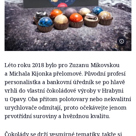
Foto M
Léto roku 2018 bylo pro Zuzanu Mikovskou
a Michala Kijonka přelomové. Původní profesí
personalistka a bankovní úředník se po hlavě
vrhli do vlastní čokoládové výroby v Hrabyni
u Opavy. Oba přitom polotovary nebo nekvalitní
urychlovače odmítají, proto očekávejte jenom
prvotřídní suroviny a hvězdnou kvalitu.
Čokolády se drží vesmírné tematiky, takže si