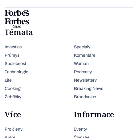
Témata
Investice
Speciály
Průmysl
Komentáře
Společnost
Woman
Technologie
Podcasty
Life
Newslettery
Cooking
Breaking News
Žebříčky
Brandvoice
Více
Informace
Pro členy
Eventy
Autoři
Členství