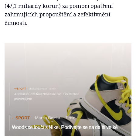
(47,1 miliardy korun) za pomoci opatření
zahrnujících propouštění a zefektivnění
činnosti.
SPORT
Michal Bernáth
8 min
Just lose it? Proč Nike ztrácí svou auru a investoři se
poohlížejí jinde
SPORT
Martin Bajtler
7 min
Woods se loučí s Nike. Podívejte se na další velké
smlouvy značek se sportovci