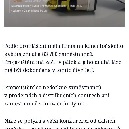
SPORT
Lukáš Grygar
min
Nejdražší tenisky světa. Legendární Air Jordan 1 z roku 1985
vydraženy za 14 milionů korun
Podle prohlášení měla firma na konci loňského
května zhruba 83 700 zaměstnanců.
Propouštění má začít v pátek a jeho druhá fáze
má být dokončena v tomto čtvrtletí.
Propouštění se nedotkne zaměstnanců
v prodejnách a distribučních centrech ani
zaměstnanců v inovačním týmu.
Nike se potýká s větší konkurencí od dalších
značek a společnost zasáhly i obavy zákazníků,