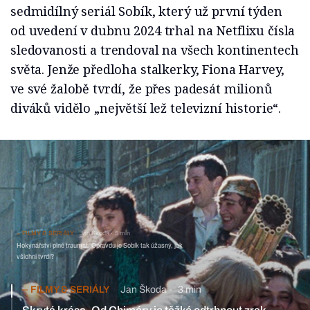
sedmidílný seriál Sobík, který už první týden
od uvedení v dubnu 2024 trhal na Netflixu čísla
sledovanosti a trendoval na všech kontinentech
světa. Jenže předloha stalkerky, Fiona Harvey,
ve své žalobě tvrdí, že přes padesát milionů
diváků vidělo „největší lež televizní historie“.
FILMY & SERIÁLY
Jan Škoda
5 min
Hokynářství plné traumat. Opravdu je Sobík tak úžasný, jak
všichni tvrdí?
FILMY & SERIÁLY
Jan Škoda
3 min