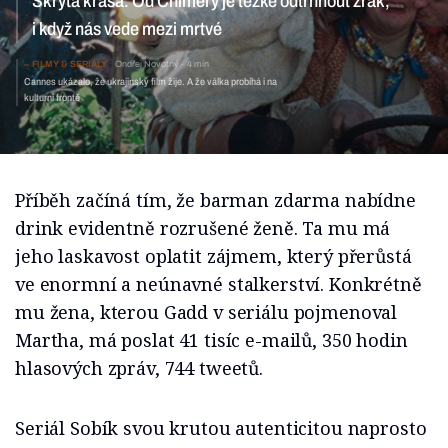
Skrytá krása. Od Chiméry je těžké odtrhnout zrak,
i když nás vede mezi mrtvé
FILMY & SERIÁLY
Ondřej Novotný
4 min
Cannes ukázalo, že ukrajinský film žije. A že válka probíhá i na
kulturní frontě
Příběh začíná tím, že barman zdarma nabídne
drink evidentně rozrušené ženě. Ta mu má
jeho laskavost oplatit zájmem, který přerůstá
ve enormní a neúnavné stalkerství. Konkrétně
mu žena, kterou Gadd v seriálu pojmenoval
Martha, má poslat 41 tisíc e-mailů, 350 hodin
hlasových zpráv, 744 tweetů.
Seriál Sobík svou krutou autenticitou naprosto