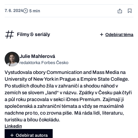
7. 6. 2024
5 min
Filmy & seriály
Odebírat téma
Julie Mahlerová
redaktorka Forbes Česko
Vystudovala obory Communication and Mass Media na
University of New York in Prague a Empire State College.
Po studiích dlouho žila v zahraničí a shodou náhod v
zemích se slovem „land“ v názvu. Zpátky v Česku pak čtyři
a půl roku pracovala v sekci iDnes Premium. Zajímají ji
společenská a zahraniční témata a vždy se maximálně
nadchne pro to, co zrovna píše. Má ráda lidi, literaturu,
turistiku a bílou čokoládu.
Linkedin
Odebírat autora