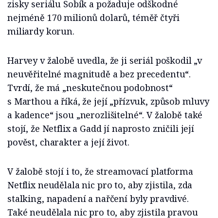
zisky seriálu Sobík a požaduje odškodné
nejméně 170 milionů dolarů, téměř čtyři
miliardy korun.
Harvey v žalobě uvedla, že ji seriál poškodil „v
neuvěřitelné magnitudě a bez precedentu“.
Tvrdí, že má „neskutečnou podobnost“
s Marthou a říká, že její „přízvuk, způsob mluvy
a kadence“ jsou „nerozlišitelné“. V žalobě také
stojí, že Netflix a Gadd jí naprosto zničili její
pověst, charakter a její život.
V žalobě stojí i to, že streamovací platforma
Netflix neudělala nic pro to, aby zjistila, zda
stalking, napadení a nařčení byly pravdivé.
Také neudělala nic pro to, aby zjistila pravou