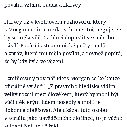
povahu vztahu Gadda a Harvey.
Harvey už v květnovém rozhovoru, který
s Morganem iniciovala, vehementně neguje, že
by se měla vůči Gaddovi dopustit sexuálního
násilí. Popírá i astronomické počty mailů
a zpráv, které mu měla posílat, a rovněž popírá,
že by kdy byla ve vězení.
I zmiňovaný novinář Piers Morgan se ke kauze
oficiálně vyjádřil. „Z právního hlediska vidím
velký rozdíl mezi člověkem, který by mohl být
vůči některým lidem posedlý a mohl je
dokonce obtěžovat. Ale ukázat tuto osobu
v seriálu jako usvědčeného zločince, to je vážné
selhání Netflixu,“ řekl.