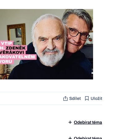
Sdílet
Uložit
Odebírat téma
Odebírat téma