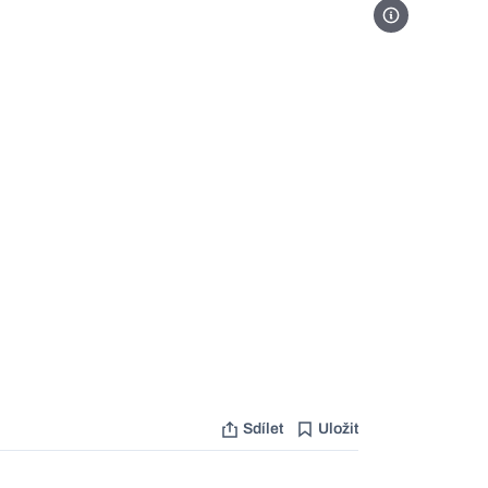
Foto Jarosław K
Sdílet
Uložit