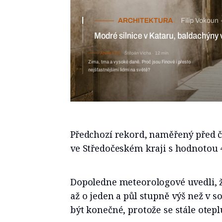
ARCHITEKTURA
Filip Vokoun
Modré silnice v Kataru, baldachýny v 
světě?
ANALÝZA
Štěpán Vícha
12 min
Zima, tma a vysoké daně. Proč jsou Finové i přesto
nejšťastnějšími lidmi na světě?
Předchozí rekord, naměřený před čt
ve Středočeském kraji s hodnotou 
Dopoledne meteorologové uvedli, ž
až o jeden a půl stupně výš než v 
být konečné, protože se stále otepl