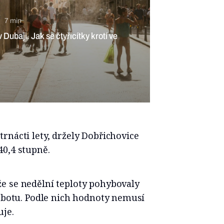
7 min
Dubaji. Jak se čtyřicítky krotí ve
rnácti lety, držely Dobřichovice
40,4 stupně.
e se nedělní teploty pohybovaly
sobotu. Podle nich hodnoty nemusí
uje.