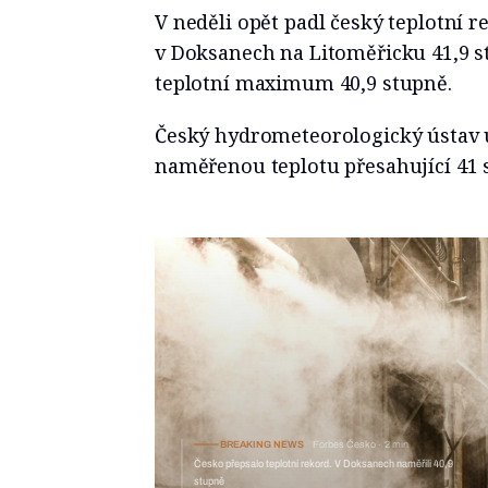
V neděli opět padl český teplotní 
v Doksanech na Litoměřicku 41,9 s
teplotní maximum 40,9 stupně.
Český hydrometeorologický ústav u
naměřenou teplotu přesahující 41 
BREAKING NEWS
Forbes Česko
2 min
Česko přepsalo teplotní rekord. V Doksanech naměřili 40,9
stupně