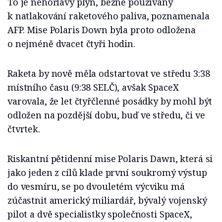
To je nehořlavý plyn, běžně používaný
k natlakování raketového paliva, poznamenala
AFP. Mise Polaris Down byla proto odložena
o nejméně dvacet čtyři hodin.
Raketa by nově měla odstartovat ve středu 3:38
místního času (9:38 SELČ), avšak SpaceX
varovala, že let čtyřčlenné posádky by mohl být
odložen na pozdější dobu, buď ve středu, či ve
čtvrtek.
Riskantní pětidenní mise Polaris Dawn, která si
jako jeden z cílů klade první soukromý výstup
do vesmíru, se po dvouletém výcviku má
zúčastnit americký miliardář, bývalý vojenský
pilot a dvě specialistky společnosti SpaceX,