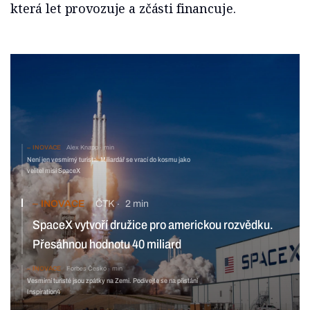
která let provozuje a zčásti financuje.
INOVACE
Alex Knapp
min
Není jen vesmírný turista. Miliardář se vrací do kosmu jako
velitel misí SpaceX
INOVACE
ČTK
2 min
SpaceX vytvoří družice pro americkou rozvědku.
Přesáhnou hodnotu 40 miliard
INOVACE
Forbes Česko
min
Vesmírní turisté jsou zpátky na Zemi. Podívejte se na přistání
Inspiration4