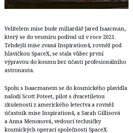
Velitelem mise bude miliardář Jared Isaacman,
který se do vesmíru podíval už v roce 2021.
Tehdejší mise zvaná Inspiration4, rovněž pod
hlavičkou SpaceX, se stala vůbec první
výpravou do kosmu bez účasti profesionálního
astronauta.
Spolu s Isaacmanem se do kosmického plavidla
nalodí Scott Poteet, pilot s dvacetiletou
zkušeností z amerického letectva a rovněž
účastník mise Inspiration4, a Sarah Gillisová
a Anna Menonová, vedoucí techničky
kosmických operací společnosti SpaceX.