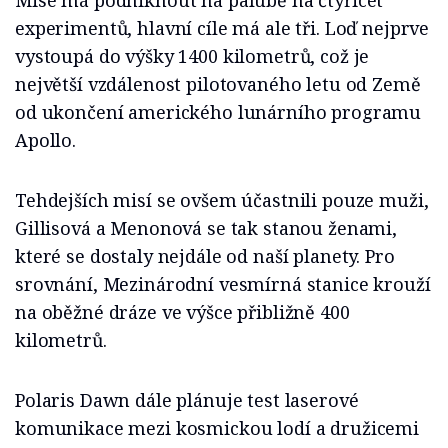
Mise má podniknout na palubě na čtyřicet
experimentů, hlavní cíle má ale tři. Loď nejprve
vystoupá do výšky 1400 kilometrů, což je
největší vzdálenost pilotovaného letu od Země
od ukončení amerického lunárního programu
Apollo.
Tehdejších misí se ovšem účastnili pouze muži,
Gillisová a Menonová se tak stanou ženami,
které se dostaly nejdále od naší planety. Pro
srovnání, Mezinárodní vesmírná stanice krouží
na oběžné dráze ve výšce přibližně 400
kilometrů.
Polaris Dawn dále plánuje test laserové
komunikace mezi kosmickou lodí a družicemi