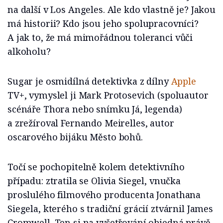
na další v Los Angeles. Ale kdo vlastně je? Jakou
má historii? Kdo jsou jeho spolupracovníci?
A jak to, že má mimořádnou toleranci vůči
alkoholu?
Sugar je osmidílná detektivka z dílny
Apple
TV+, vymyslel ji Mark Protosevich (spoluautor
scénáře Thora nebo snímku Já, legenda)
a zrežíroval Fernando Meirelles, autor
oscarového bijáku Město bohů.
Točí se pochopitelně kolem detektivního
případu: ztratila se Olivia Siegel, vnučka
proslulého filmového producenta Jonathana
Siegela, kterého s tradiční grácií ztvárnil James
Cromwell. Ten si na vyšetřování objedná právě