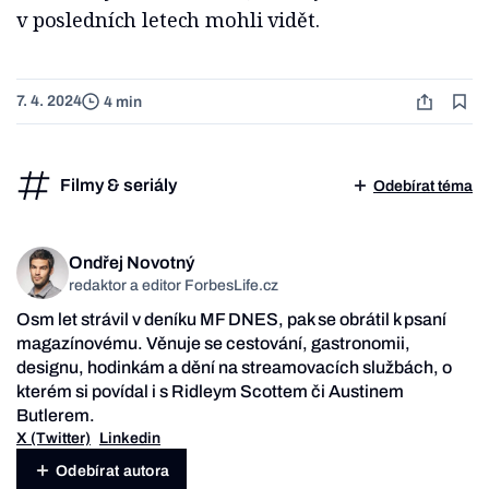
v posledních letech mohli vidět.
7. 4. 2024
4 min
Filmy & seriály
Odebírat téma
Ondřej Novotný
redaktor a editor ForbesLife.cz
Osm let strávil v deníku MF DNES, pak se obrátil k psaní
magazínovému. Věnuje se cestování, gastronomii,
designu, hodinkám a dění na streamovacích službách, o
kterém si povídal i s Ridleym Scottem či Austinem
Butlerem.
X (Twitter)
Linkedin
Odebírat autora