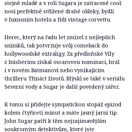
stejně mladě a v roli Sugara je zatraceně cool:
nosí perfektně střižené drahé obleky, bydlí
v luxusním hotelu a řídí vintage corvettu.
Herec, který na řadu let zmizel z nejlepších
snímků, tak potvrzuje svůj comeback do
hollywoodské extraligy. Za předloňské Víly
z Inisherinu získal oscarovou nominaci, hrál
i v novém Batmanovi nebo vynikajícím
thrilleru Třináct životů. Blýskl se také v seriálu
Severní vody a Sugar je další povedený zářez.
K tomu si přidejte sympatickou stopáž epizod
kolem čtyřiceti minut a máte jasný jarní tip.
John Sugar patří k těm nejzajímavějším
soukromým detektivům, které jste