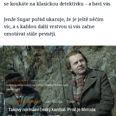
se koukáte na klasickou detektivku – a baví vás.
Jenže Sugar pořád ukazuje, že je ještě něčím
víc, a s každou další vrstvou si vás začne
omotávat stále pevněji.
FILMY & SERIÁLY
Ondřej Novotný
4 min
Velkolepý návrat tvůrců Hry o trůny? Problém tří těles zatím
nepřesvědčil
FILMY & SERIÁLY
Jan Škoda
5 min
Takový normální český kanibal. Proč je Metoda