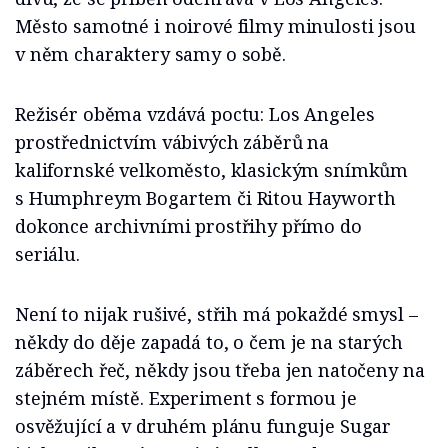
Město samotné i noirové filmy minulosti jsou
v něm charaktery samy o sobě.
Režisér oběma vzdává poctu: Los Angeles
prostřednictvím vábivých záběrů na
kalifornské velkoměsto, klasickým snímkům
s Humphreym Bogartem či Ritou Hayworth
dokonce archivními prostřihy přímo do
seriálu.
Není to nijak rušivé, střih má pokaždé smysl –
někdy do děje zapadá to, o čem je na starých
záběrech řeč, někdy jsou třeba jen natočeny na
stejném místě. Experiment s formou je
osvěžující a v druhém plánu funguje Sugar