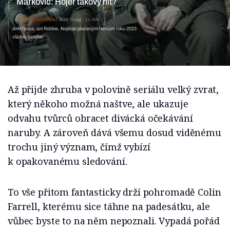
Markovič: Hojer takový hit?
FILMY & SERIÁLY
Matt Craig
11 min
Ani Cruise, ani Robbie. Nejlépe placeným hercům roku 2023
vládne Sandler
Až přijde zhruba v polovině seriálu velký zvrat,
který někoho možná naštve, ale ukazuje
odvahu tvůrců obracet divácká očekávání
naruby. A zároveň dává všemu dosud viděnému
trochu jiný význam, čímž vybízí
k opakovanému sledování.
To vše přitom fantasticky drží pohromadě Colin
Farrell, kterému sice táhne na padesátku, ale
vůbec byste to na něm nepoznali. Vypadá pořád