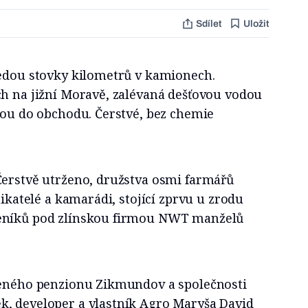
Sdílet
Uložit
jedou stovky kilometrů v kamionech.
ch na jižní Moravě, zalévaná dešťovou vodou
nou do obchodu. Čerstvé, bez chemie
Čerstvě utrženo, družstva osmi farmářů
nikatelé a kamarádi, stojící zprvu u zrodu
eníků pod zlínskou firmou NWT manželů
šeného penzionu Zikmundov a společnosti
, developer a vlastník Agro Maryša David