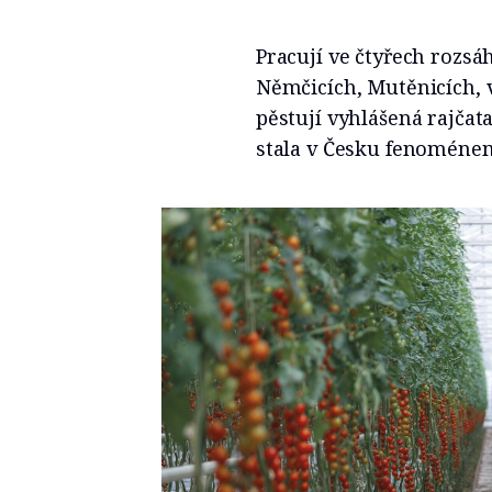
Pracují ve čtyřech rozs
Němčicích, Mutěnicích, v
pěstují vyhlášená rajčat
stala v Česku fenoméne