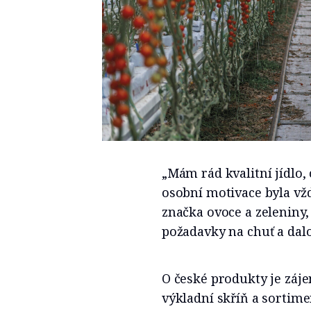
„Mám rád kvalitní jídlo,
osobní motivace byla vžd
značka ovoce a zeleniny,
požadavky na chuť a dalo
O české produkty je záje
výkladní skříň a sortimen