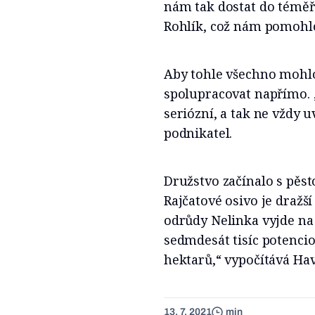
nám tak dostat do téměř
Rohlík, což nám pomohlo
Aby tohle všechno mohlo
spolupracovat napřímo. „
seriózní, a tak ne vždy 
podnikatel.
Družstvo začínalo s pěst
Rajčatové osivo je dražš
odrůdy Nelinka vyjde na
sedmdesát tisíc potencio
hektarů,“ vypočítává Hav
13. 7. 2021
min