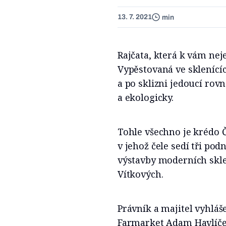
13. 7. 2021
min
Rajčata, která k vám ne
Vypěstovaná ve sklenící
a po sklizni jedoucí rov
a ekologicky.
Tohle všechno je krédo 
v jehož čele sedí tři pod
výstavby moderních skl
Vítkových.
Právník a majitel vyhlá
Farmarket Adam Havlíček