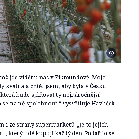
Foto Čerstvě utr
 což jde vidět u nás v Zikmundově. Moje
y kvalita a chtěl jsem, aby byla v Česku
 která bude splňovat ty nejnáročnější
 se na ně spolehnout,“ vysvětluje Havlíček.
m i ze strany supermarketů. „Je to jejich
t, který lidé kupují každý den. Podařilo se