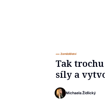
Zemědělství
Tak trochu 
síly a vytv
Michaela Židlický