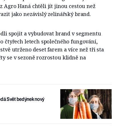
z Agro Haná chtěli jít jinou cestou než
azit jako nezávislý zelinářský brand.
odli spojit a vybudovat brand v segmentu
po čtyřech letech společného fungování,
stvě utrženo deset farem a více než tři sta
ty se v sezoně rozrostou klidně na
ledá Svět bedýnek nový