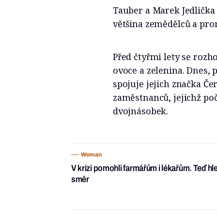
Tauber a Marek Jedlička 
většina zemědělců a pror
Před čtyřmi lety se rozh
ovoce a zelenina. Dnes, 
spojuje jejich značka Čer
zaměstnanců, jejichž poč
dvojnásobek.
Woman
V krizi pomohli farmářům i lékařům. Teď h
směr