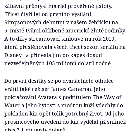
zábavní průmysl má rád prověřené jistoty.
Třicet čtyři let od prvního vysílání
Simpsonových debutují v našem žebříčku na
5. místě tvůrci oblíbené americké žluté rodinky.
A to díky streamovací smlouvě na rok 2019,
která přestěhovala všech třicet sezon seriálu na
Disney+ a přinesla jim do kapes dosud
nezveřejněných 105 milionů dolarů ročně.
Do první desítky se po dvanáctileté odmlce
vrátil také režisér James Cameron. Jeho
pokračování Avatara s podtitulem The Way of
Water a jeho bytosti s modrou kůží vdechly do
pokladen kin opět tolik potřebný život. Od jeho
prosincového uvedení do kin vydělal již snímek
přes 2,1 miliardy dolarů.