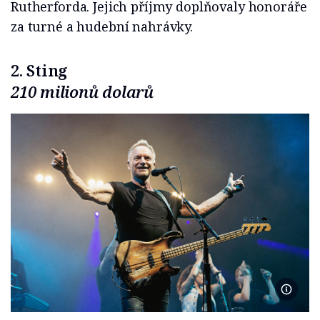
Rutherforda. Jejich příjmy doplňovaly honoráře
za turné a hudební nahrávky.
2. Sting
210 milionů dolarů
AMY HA