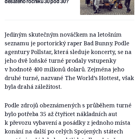
desátého ročníku 30 pod 30?
Jediným skutečným nováčkem na letošním
seznamu je portorický raper Bad Bunny. Podle
agentury Pollstar, která sleduje koncerty, se na
jeho dvě loňské turné prodaly vstupenky
v hodnotě 400 milionů dolarů. Zejména jeho
druhé turné, nazvané The World’s Hottest, však
byla drahá záležitost.
Podle zdrojů obeznámených s průběhem turné
bylo potřeba 35 až čtyřicet nákladních aut
k převozu vybavení a posádky z jednoho místa
konání na další po celých Spojených státech