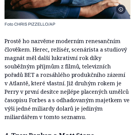
Foto Ch
Foto CHRIS PIZZELLO/AP
Prostě ho nazvěme moderním renesančním
člověkem. Herec, režisér, scenárista a studiový
magnát měl další lukrativní rok díky
souběžným příjmům z filmů, televizních
pořadů BET a rozsáhlého produkčního zázemí
v Atlantě, které vlastní. Již druhým rokem je
Perry v první desítce nejlépe placených umělců
časopisu Forbes a s odhadovaným majetkem ve
výši jedné miliardy dolarů je jediným
miliardářem v tomto seznamu.