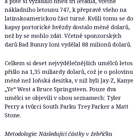
a poté si vyžádalo hned tři letadla, včetně
nákladního letounu 747, k přepravě všeho na
latinskoamerickou část turné. Kvůli tomu se do
kapsy portorické hvězdy dostalo méně dolarů,
než by se mohlo zdát. Včetně sponzorských
darů Bad Bunny loni vydělal 88 milionů dolarů.
Celkem si deset nejvýdělečnějších umělců letos
přišlo na 1,35 miliardy dolarů, což je o polovinu
méně než loňská desítka, v níž byli Jay-Z, Kanye
„Ye“ West a Bruce Springsteen. Pouze dva
umělci se objevili v obou seznamech: Tyler
Perry a tvůrci South Parku Trey Parker a Matt
Stone.
Metodologie: Následující částky v žebříčku