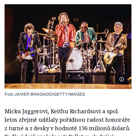
JAVIE
Foto JAVIER BRAGADO/GETTY IMAGES
Micku Jaggerovi, Keithu Richardsovi a spol.
letos zřejmě udělaly pořádnou radost honoráře
z turné a z desky v hodnotě 136 milionů dolarů.