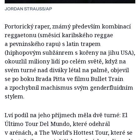
JORDAN STRAUSS/AP
Portorický raper, známý především kombinací
reggaetonu (směsicí karibského reggae
a pevninského rapu) s latin trapem
(hiphopovým subžánrem s kořeny na jihu USA),
okouzlil miliony lidí po celém světě, když na
svém turné nad diváky létal na palmě, objevil
se po boku Brada Pitta ve filmu Bullet Train
a zpochybnil machismus svým genderfluidním
stylem.
Lví podíl na jeho příjmech měla dvě turné: El
Último Tour Del Mundo, které odehrál
v arénách, a The World’s Hottest Tour, které se