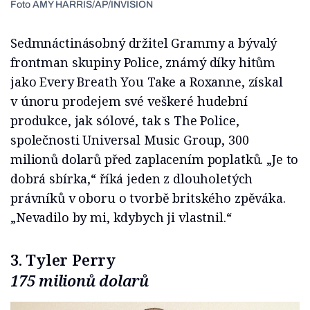
Foto AMY HARRIS/AP/INVISION
Sedmnáctinásobný držitel Grammy a bývalý
frontman skupiny Police, známý díky hitům
jako Every Breath You Take a Roxanne, získal
v únoru prodejem své veškeré hudební
produkce, jak sólové, tak s The Police,
společnosti Universal Music Group, 300
milionů dolarů před zaplacením poplatků. „Je to
dobrá sbírka,“ říká jeden z dlouholetých
právníků v oboru o tvorbě britského zpěváka.
„Nevadilo by mi, kdybych ji vlastnil.“
3. Tyler Perry
175 milionů dolarů