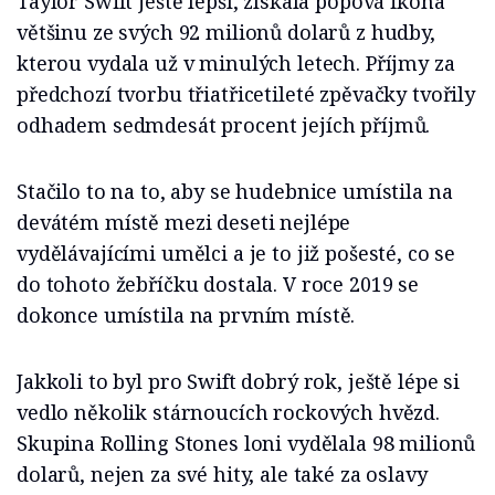
Taylor Swift ještě lepší, získala popová ikona
většinu ze svých 92 milionů dolarů z hudby,
kterou vydala už v minulých letech. Příjmy za
předchozí tvorbu třiatřicetileté zpěvačky tvořily
odhadem sedmdesát procent jejích příjmů.
Stačilo to na to, aby se hudebnice umístila na
devátém místě mezi deseti nejlépe
vydělávajícími umělci a je to již pošesté, co se
do tohoto žebříčku dostala. V roce 2019 se
dokonce umístila na prvním místě.
Jakkoli to byl pro Swift dobrý rok, ještě lépe si
vedlo několik stárnoucích rockových hvězd.
Skupina Rolling Stones loni vydělala 98 milionů
dolarů, nejen za své hity, ale také za oslavy