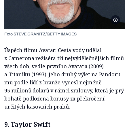
STEVE
Foto STEVE GRANITZ/GETTY IMAGES
Úspěch filmu Avatar: Cesta vody udělal
z Camerona režiséra tří nejvýdělečnějších filmů
všech dob, vedle prvního Avatara (2009)
a Titaniku (1997). Jeho druhý výlet na Pandoru
mu podle lidí z branže vynesl nejméně
95 milionů dolarů v rámci smlouvy, která je prý
bohatě podložena bonusy za překročení
určitých kasovních prahů.
9. Taylor Swift