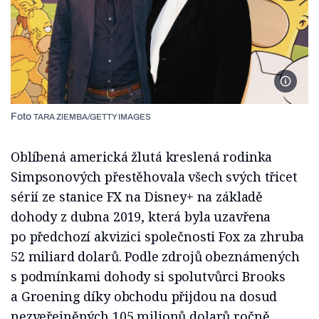
Foto F
Foto
TARA ZIEMBA/GETTY IMAGES
Oblíbená americká žlutá kreslená rodinka
Simpsonových přestěhovala všech svých třicet
sérií ze stanice FX na Disney+ na základě
dohody z dubna 2019, která byla uzavřena
po předchozí akvizici společnosti Fox za zhruba
52 miliard dolarů. Podle zdrojů obeznámených
s podmínkami dohody si spolutvůrci Brooks
a Groening díky obchodu přijdou na dosud
nezveřejněných 105 milionů dolarů ročně