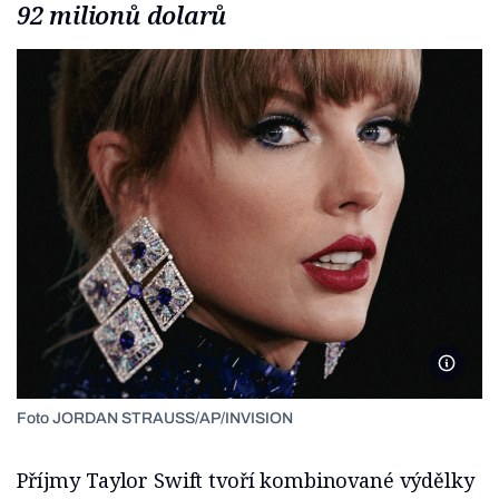
92 milionů dolarů
JORDA
Foto JORDAN STRAUSS/AP/INVISION
Příjmy Taylor Swift tvoří kombinované výdělky