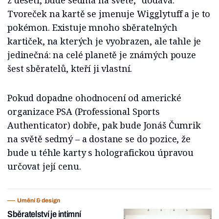
z deseti, bude sedmá na světě,“ dodává.
Tvoreček na kartě se jmenuje Wigglytuff a je to
pokémon. Existuje mnoho sběratelných
kartiček, na kterých je vyobrazen, ale tahle je
jedinečná: na celé planetě je známých pouze
šest sběratelů, kteří ji vlastní.
Pokud dopadne ohodnocení od americké
organizace PSA (Professional Sports
Authenticator) dobře, pak bude Jonáš Čumrik
na světě sedmý – a dostane se do pozice, že
bude u téhle karty s holografickou úpravou
určovat její cenu.
Umění & design
Sběratelství je intimní