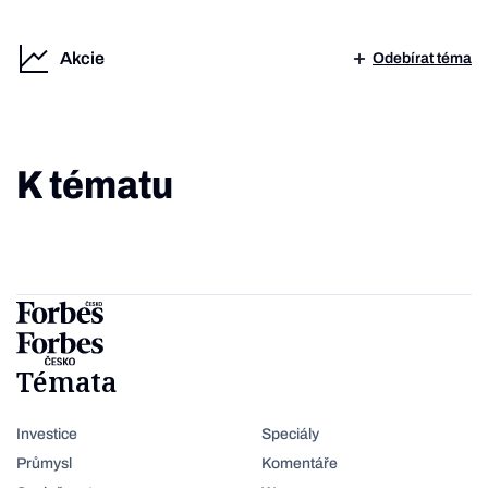
Akcie
Odebírat téma
K tématu
Témata
Investice
Speciály
Průmysl
Komentáře