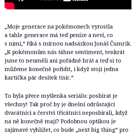
„Moje generace na pokémonech vyrostla
a tahle generace má teď peníze a neví, co
s nimi,“ říká s mírnou nadsázkou Jonáš Čumrik.
„K pokémonům nás táhne sentiment, tenkrát
jsme to neuměli ani pořádně hrát a teď si to
můžeme konečně pořídit, i když stojí jedna
kartička pár desítek tisíc.“
To byla přece myšlenka seriálu: posbírat je
všechny! Tak proč by je dnešní odrůstající
dvacátníci a čerství třicátníci neposbírali, když
na ně konečně mají? Podobnou optikou je
zajímavé vyhlížet, co bude „next big thing“ pro