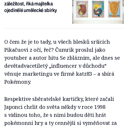
záležitost, říká majitelka
ojedinělé umělecké sbírky
O čem že je to tady, u všech blesků sršících
Pikačuovi z očí, řeč? Čumrik proslul jako
youtuber a autor hitu Se zbláznim, ale dnes se
devětadvacetiletý „influencer v důchodu“
věnuje marketingu ve firmě katz83 – a sbírá
Pokémony.
Respektive sběratelské kartičky, které začali
Japonci chrlit do světa někdy v roce 1998
s vidinou toho, že s nimi budou děti hrát
pokémonní hry a ty cennější si vyměňovat za