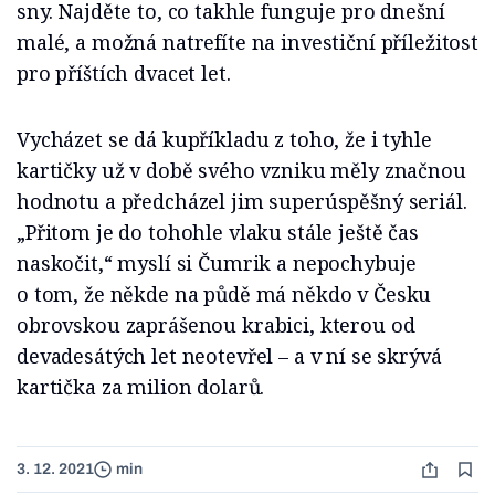
sny. Najděte to, co takhle funguje pro dnešní
malé, a možná natrefíte na investiční příležitost
pro příštích dvacet let.
Vycházet se dá kupříkladu z toho, že i tyhle
kartičky už v době svého vzniku měly značnou
hodnotu a předcházel jim superúspěšný seriál.
„Přitom je do tohohle vlaku stále ještě čas
naskočit,“ myslí si Čumrik a nepochybuje
o tom, že někde na půdě má někdo v Česku
obrovskou zaprášenou krabici, kterou od
devadesátých let neotevřel – a v ní se skrývá
kartička za milion dolarů.
3. 12. 2021
min