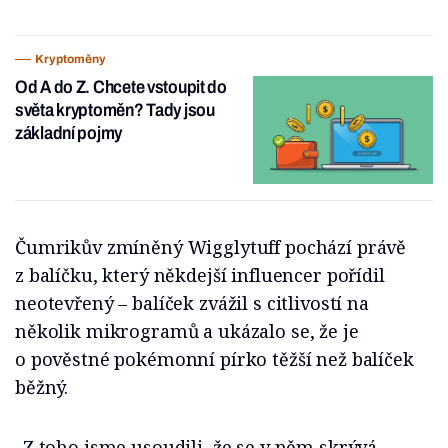
Kryptoměny
Od A do Z. Chcete vstoupit do
světa kryptoměn? Tady jsou
základní pojmy
Čumrikův zmíněný Wigglytuff pochází právě
z balíčku, který někdejší influencer pořídil
neotevřený – balíček zvážil s citlivostí na
několik mikrogramů a ukázalo se, že je
o pověstné pokémonní pírko těžší než balíček
běžný.
„Z toho jsme usoudili, že se v něm skrývá