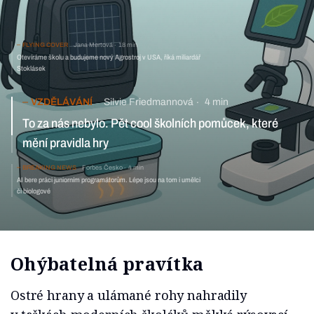
FLYING COVER
Jana Mertová
18 min
Otevíráme školu a budujeme nový Agrostroj v USA, říká miliardář
Stoklásek
VZDĚLÁVÁNÍ
Silvie Friedmannová
4 min
To za nás nebylo. Pět cool školních pomůcek, které
mění pravidla hry
BREAKING NEWS
Forbes Česko
4 min
AI bere práci juniorním programátorům. Lépe jsou na tom i umělci
či biologové
Ohýbatelná pravítka
Ostré hrany a ulámané rohy nahradily