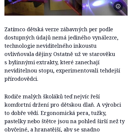
Foto J
Zatímco dětská verze zábavných per podle
dostupných údajů nemá jediného vynálezce,
technologie neviditelného inkoustu
ovlivňovala dějiny. Ostatně už ve starověku
s bylinnými extrakty, které zanechají
neviditelnou stopu, experimentovali tehdejší
přírodovědci.
Rodiče malých školáků teď nejvíc řeší
komfortní držení pro dětskou dlaň. A výrobci
to dobře vědí. Ergonomická pera, tužky,
pastelky nebo štětce jsou na pohled širší než ty
obyčejné, a hranatější, aby se snadno