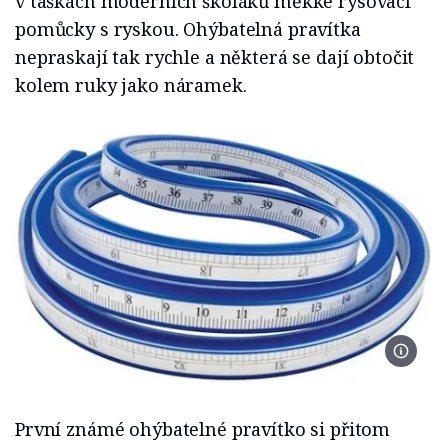
v taškách moderních školáků měkké rýsovací
pomůcky s ryskou. Ohýbatelná pravítka
nepraskají tak rychle a některá se dají obtočit
kolem ruky jako náramek.
Foto I
První známé ohýbatelné pravítko si přitom