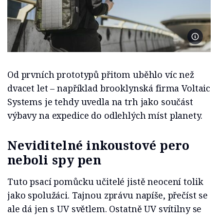
Foto S
Od prvních prototypů přitom uběhlo víc než
dvacet let – například brooklynská firma Voltaic
Systems je tehdy uvedla na trh jako součást
výbavy na expedice do odlehlých míst planety.
Neviditelné inkoustové pero
neboli spy pen
Tuto psací pomůcku učitelé jistě neocení tolik
jako spolužáci. Tajnou zprávu napíše, přečíst se
ale dá jen s UV světlem. Ostatně UV svítilny se