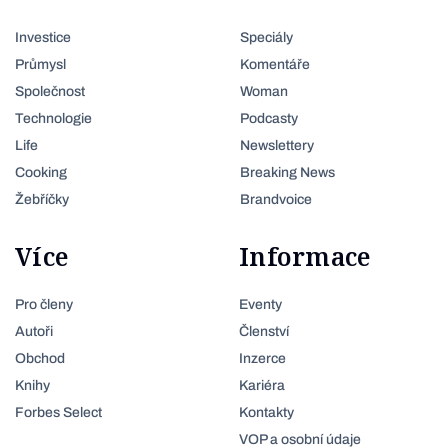
Investice
Speciály
Průmysl
Komentáře
Společnost
Woman
Technologie
Podcasty
Life
Newslettery
Cooking
Breaking News
Žebříčky
Brandvoice
Více
Informace
Pro členy
Eventy
Autoři
Členství
Obchod
Inzerce
Knihy
Kariéra
Forbes Select
Kontakty
VOP a osobní údaje