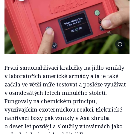
Foto L
První samonahřívací krabičky na jídlo vznikly
v laboratořích americké armády a ta je také
začala ve větší míře testovat a posléze využívat
v osmdesátých letech minulého století.
Fungovaly na chemickém principu,
využívajícím exotermickou reakci. Elektrické
nahřívací boxy pak vznikly v Asii zhruba
o deset let později a sloužily v továrnách jako