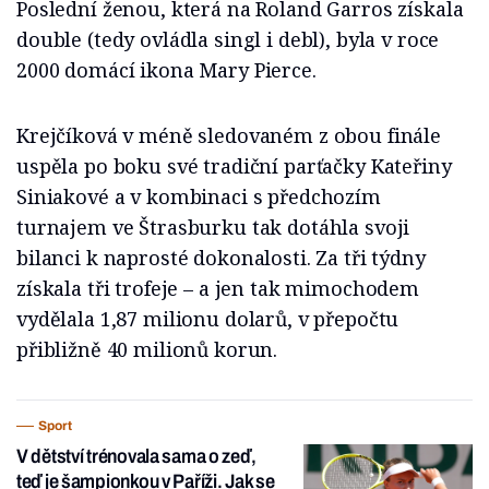
Poslední ženou, která na Roland Garros získala
double (tedy ovládla singl i debl), byla v roce
2000 domácí ikona Mary Pierce.
Krejčíková v méně sledovaném z obou finále
uspěla po boku své tradiční parťačky Kateřiny
Siniakové a v kombinaci s předchozím
turnajem ve Štrasburku tak dotáhla svoji
bilanci k naprosté dokonalosti. Za tři týdny
získala tři trofeje – a jen tak mimochodem
vydělala 1,87 milionu dolarů, v přepočtu
přibližně 40 milionů korun.
Sport
V dětství trénovala sama o zeď,
teď je šampionkou v Paříži. Jak se