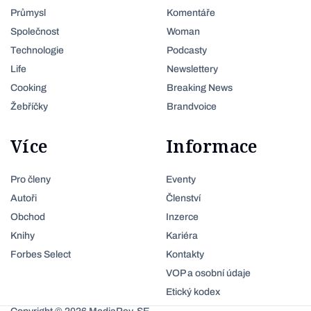
Průmysl
Komentáře
Společnost
Woman
Technologie
Podcasty
Life
Newslettery
Cooking
Breaking News
Žebříčky
Brandvoice
Více
Informace
Pro členy
Eventy
Autoři
Členství
Obchod
Inzerce
Knihy
Kariéra
Forbes Select
Kontakty
VOP a osobní údaje
Etický kodex