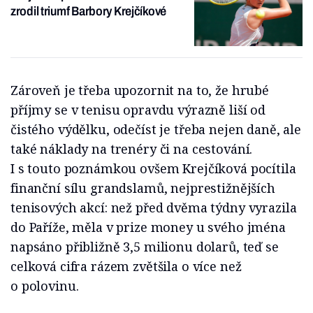
zrodil triumf Barbory Krejčíkové
Zároveň je třeba upozornit na to, že hrubé
příjmy se v tenisu opravdu výrazně liší od
čistého výdělku, odečíst je třeba nejen daně, ale
také náklady na trenéry či na cestování.
I s touto poznámkou ovšem Krejčíková pocítila
finanční sílu grandslamů, nejprestižnějších
tenisových akcí: než před dvěma týdny vyrazila
do Paříže, měla v prize money u svého jména
napsáno přibližně 3,5 milionu dolarů, teď se
celková cifra rázem zvětšila o více než
o polovinu.