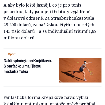
A aby bylo ještě jasněji, co je pro tenis
prioritou, tady jsou její tři tituly vyjádřené
v dolarové odměně. Za Štrasburk inkasovala
29 200 dolarů, za pařížskou čtyřhru necelých
145 tisíc dolarů – a za individuální triumf 1,69
milionu dolarů…
Sport
Další splněný sen Krejčíkové.
S parťačkou mají jistou
medaili z Tokia
Fantastická forma Krejčíkové navíc vybízí
k dalšímu optimismu, protože právě probíhá