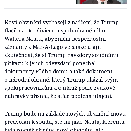
Nová obvinění vycházejí z nařčení, že Trump
tlačil na De Olivieru a spoluobviněného
Waltera Nautu, aby zničili bezpečnostní
záznamy z Mar-A-Lago ve snaze utajit
skutečnost, že si Trump navzdory soudnímu
příkazu k jejich odevzdání ponechal
dokumenty Bílého domu a také dokument
o národní obraně, který Trump ukázal svým
spolupracovníkům a o němž podle zvukové
nahrávky přiznal, že stále podléhá utajení.
Trump bude na základě nových obvinění znovu
předvolán k soudu, stejně jako Nauta, kterému
byla rovněž přidána nová obvinění, ale