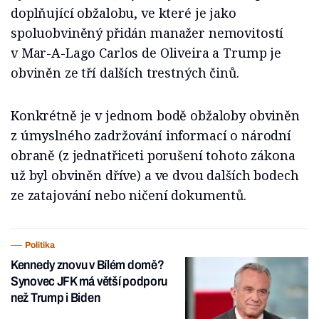
doplňující obžalobu, ve které je jako
spoluobviněný přidán manažer nemovitostí
v Mar-A-Lago Carlos de Oliveira a Trump je
obviněn ze tří dalších trestných činů.
Konkrétně je v jednom bodě obžaloby obviněn
z úmyslného zadržování informací o národní
obraně (z jednatřiceti porušení tohoto zákona
už byl obviněn dříve) a ve dvou dalších bodech
ze zatajování nebo ničení dokumentů.
Politika
Kennedy znovu v Bílém domě?
Synovec JFK má větší podporu
než Trump i Biden