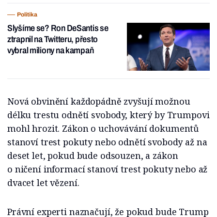
Politika
Slyšíme se? Ron DeSantis se
ztrapnil na Twitteru, přesto
vybral miliony na kampaň
Nová obvinění každopádně zvyšují možnou
délku trestu odnětí svobody, který by Trumpovi
mohl hrozit. Zákon o uchovávání dokumentů
stanoví trest pokuty nebo odnětí svobody až na
deset let, pokud bude odsouzen, a zákon
o ničení informací stanoví trest pokuty nebo až
dvacet let vězení.
Právní experti naznačují, že pokud bude Trump