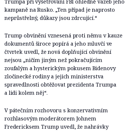
Trumpa při vyšetřování FBI ohledně vazeb jeho
kampaně na Rusko. „Ten případ je naprosto
neprůstřelný, důkazy jsou zdrcující.“
Trump obvinění vznesená proti němu v kauze
dokumentů široce popírá a jeho mluvčí ve
čtvrtek uvedl, že nová doplňující obvinění
nejsou „ničím jiným než pokračujícím
zoufalým a hysterickým pokusem Bidenovy
zločinecké rodiny a jejich ministerstva
spravedlnosti obtěžovat prezidenta Trumpa
a lidi kolem něj“.
V pátečním rozhovoru s konzervativním
rozhlasovým moderátorem Johnem
Fredericksem Trump uvedl, že nahrávky