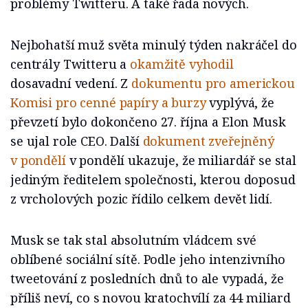
problémy Twitteru. A také řada nových.
Nejbohatší muž světa minulý týden nakráčel do
centrály Twitteru a
okamžitě vyhodil
dosavadní vedení. Z
dokumentu pro americkou
Komisi pro cenné papíry a burzy
vyplývá, že
převzetí bylo dokončeno 27. října a Elon Musk
se ujal role CEO. Další
dokument zveřejněný
v pondělí
v pondělí ukazuje, že miliardář se stal
jediným ředitelem společnosti, kterou doposud
z vrcholových pozic řídilo celkem devět lidí.
Musk se tak stal absolutním vládcem své
oblíbené sociální sítě. Podle jeho intenzivního
tweetování z posledních dnů to ale vypadá, že
příliš neví, co s novou kratochvílí za 44 miliard