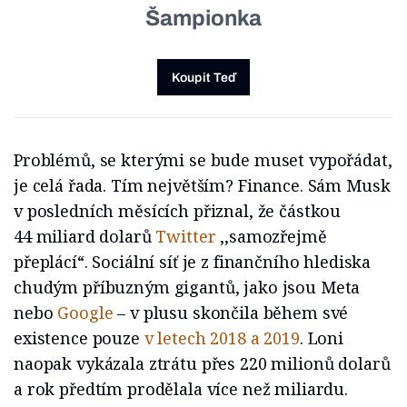
Šampionka
Koupit Teď
Problémů, se kterými se bude muset vypořádat,
je celá řada. Tím největším? Finance. Sám Musk
v posledních měsících přiznal, že částkou
44 miliard dolarů
Twitter
‚‚samozřejmě
přeplácí“. Sociální síť je z finančního hlediska
chudým příbuzným gigantů, jako jsou Meta
nebo
Google
– v plusu skončila během své
existence pouze
v letech 2018 a 2019
. Loni
naopak vykázala ztrátu přes 220 milionů dolarů
a rok předtím prodělala více než miliardu.