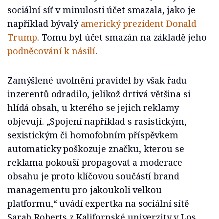
sociální síť v minulosti účet smazala, jako je
například bývalý
americký prezident Donald
Trump
. Tomu byl účet smazán na základě jeho
podněcování k násilí
.
Zamýšlené uvolnění pravidel by však řadu
inzerentů odradilo, jelikož drtivá většina si
hlídá obsah, u kterého se jejich reklamy
objevují. „Spojení například s rasistickým,
sexistickým či homofobním příspěvkem
automaticky poškozuje značku, kterou se
reklama pokouší propagovat a moderace
obsahu je proto klíčovou součástí brand
managementu pro jakoukoli velkou
platformu,“ uvádí expertka na sociální sítě
Sarah Roberts z Kalifornské univerzity v Los