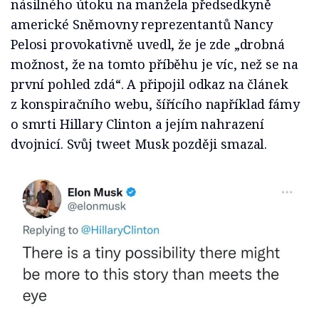
násilného útoku na manžela předsedkyně
americké Sněmovny reprezentantů Nancy
Pelosi provokativně uvedl, že je zde „drobná
možnost, že na tomto příběhu je víc, než se na
první pohled zdá“. A připojil odkaz na článek
z konspiračního webu, šířícího například fámy
o smrti Hillary Clinton a jejím nahrazení
dvojnicí. Svůj tweet Musk později smazal.