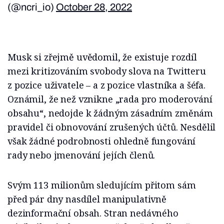
(@ncri_io)
October 28, 2022
Musk si zřejmě uvědomil, že existuje rozdíl
mezi kritizováním svobody slova na Twitteru
z pozice uživatele – a z pozice vlastníka a šéfa.
Oznámil, že než vznikne „rada pro moderování
obsahu“, nedojde k žádným zásadním změnám
pravidel či obnovování zrušených účtů. Nesdělil
však žádné podrobnosti ohledně fungování
rady nebo jmenování jejích členů.
Svým 113 milionům sledujícím přitom sám
před pár dny nasdílel manipulativně
dezinformační obsah. Stran nedávného