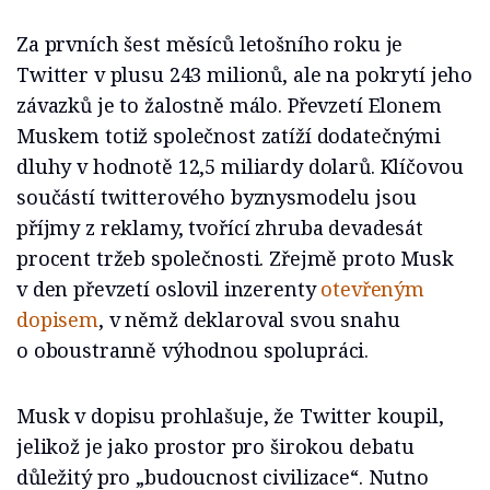
Za prvních šest měsíců letošního roku je
Twitter v plusu 243 milionů, ale na pokrytí jeho
závazků je to žalostně málo. Převzetí Elonem
Muskem totiž společnost zatíží dodatečnými
dluhy v hodnotě 12,5 miliardy dolarů. Klíčovou
součástí twitterového byznysmodelu jsou
příjmy z reklamy, tvořící zhruba devadesát
procent tržeb společnosti. Zřejmě proto Musk
v den převzetí oslovil inzerenty
otevřeným
dopisem
, v němž deklaroval svou snahu
o oboustranně výhodnou spolupráci.
Musk v dopisu prohlašuje, že Twitter koupil,
jelikož je jako prostor pro širokou debatu
důležitý pro „budoucnost civilizace“. Nutno