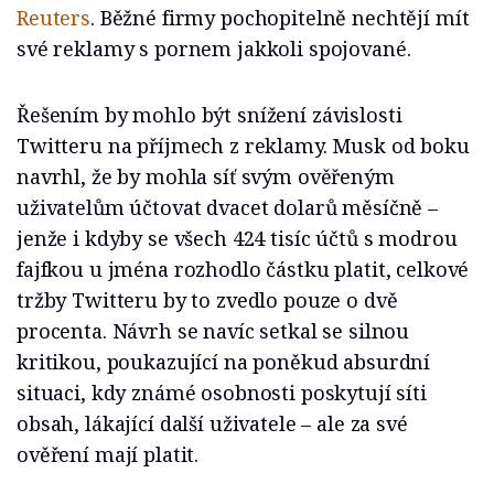
Reuters
. Běžné firmy pochopitelně nechtějí mít
své reklamy s pornem jakkoli spojované.
Řešením by mohlo být snížení závislosti
Twitteru na příjmech z reklamy. Musk od boku
navrhl, že by mohla síť svým ověřeným
uživatelům účtovat dvacet dolarů měsíčně –
jenže i kdyby se všech 424 tisíc účtů s modrou
fajfkou u jména rozhodlo částku platit, celkové
tržby Twitteru by to zvedlo pouze o dvě
procenta. Návrh se navíc setkal se silnou
kritikou, poukazující na poněkud absurdní
situaci, kdy známé osobnosti poskytují síti
obsah, lákající další uživatele – ale za své
ověření mají platit.