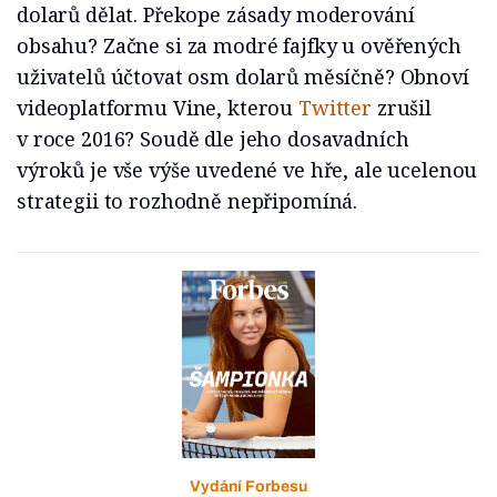
dolarů dělat. Překope zásady moderování
obsahu? Začne si za modré fajfky u ověřených
uživatelů účtovat osm dolarů měsíčně? Obnoví
videoplatformu Vine, kterou
Twitter
zrušil
v roce 2016? Soudě dle jeho dosavadních
výroků je vše výše uvedené ve hře, ale ucelenou
strategii to rozhodně nepřipomíná.
Vydání Forbesu