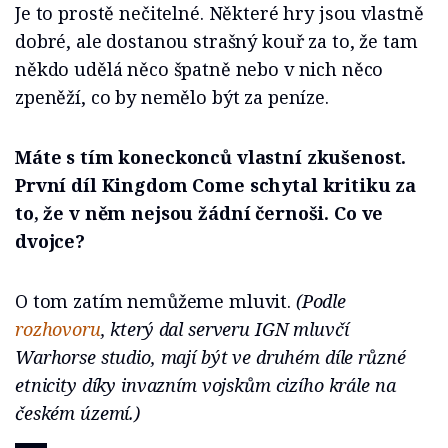
Je to prostě nečitelné. Některé hry jsou vlastně
dobré, ale dostanou strašný kouř za to, že tam
někdo udělá něco špatně nebo v nich něco
zpeněží, co by nemělo být za peníze.
Máte s tím koneckonců vlastní zkušenost.
První díl Kingdom Come schytal kritiku za
to, že v něm nejsou žádní černoši. Co ve
dvojce?
O tom zatím nemůžeme mluvit.
(Podle
rozhovoru
, který dal serveru
IGN
mluvčí
Warhorse studio, mají být ve druhém díle různé
etnicity díky invazním vojskům cizího krále na
českém území.)