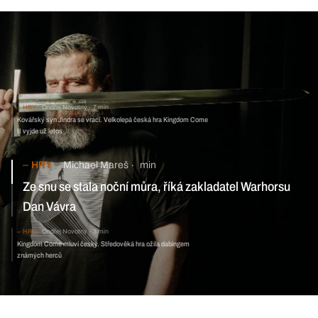
HRY
Ondřej Novotný
7 min
Kovářský syn Jindra se vrací. Velkolepá česká hra Kingdom Come
II vyjde už letos
HRY
Michael Mareš
min
Ze snu se stala noční můra, říká zakladatel Warhorsu
Dan Vávra
HRY
Ondřej Novotný
3 min
Kingdom Come mluví česky. Středověká hra ožila dabingem
známých herců