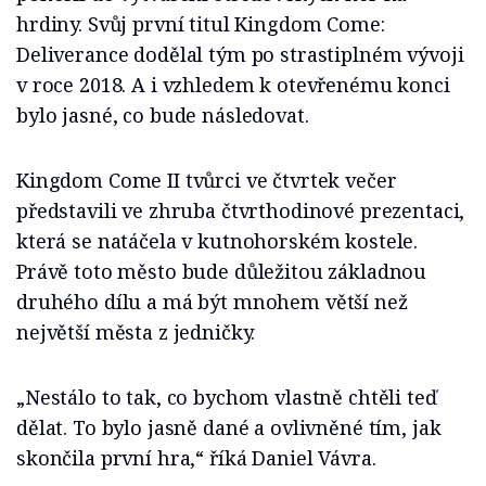
hrdiny. Svůj první titul Kingdom Come:
Deliverance dodělal tým po strastiplném vývoji
v roce 2018. A i vzhledem k otevřenému konci
bylo jasné, co bude následovat.
Kingdom Come II tvůrci ve čtvrtek večer
představili ve zhruba čtvrthodinové prezentaci,
která se natáčela v kutnohorském kostele.
Právě toto město bude důležitou základnou
druhého dílu a má být mnohem větší než
největší města z jedničky.
„Nestálo to tak, co bychom vlastně chtěli teď
dělat. To bylo jasně dané a ovlivněné tím, jak
skončila první hra,“ říká Daniel Vávra.