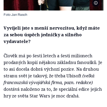
Warhors
Foto Jan Rasch
Vyvíjeli jste s menší nervozitou, když máte
za sebou úspěch jedničky a silného
vydavatele?
Člověk má po šesti letech a šesti milionech
prodaných kopií nějakou základnu fanoušků. Je
to asi docela dobrá výchozí pozice. Na druhou
stranu svět je takový, že třeba Ubisoft
(velká
francouzská vývojářská firma, pozn. redakce)
dostává naloženo za to, že speciální edice jejich
hry ze světa Star Wars je moc drahá.