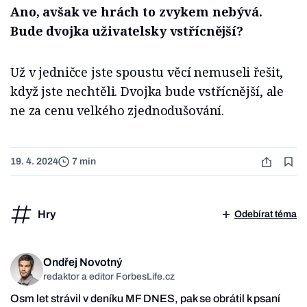
Ano, avšak ve hrách to zvykem nebývá.
Bude dvojka uživatelsky vstřícnější?
Už v jedničce jste spoustu věcí nemuseli řešit,
když jste nechtěli. Dvojka bude vstřícnější, ale
ne za cenu velkého zjednodušování.
19. 4. 2024
7 min
Hry
Odebírat téma
Ondřej Novotný
redaktor a editor ForbesLife.cz
Osm let strávil v deníku MF DNES, pak se obrátil k psaní