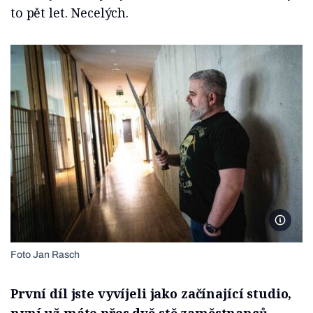
to pět let. Necelých.
Warhors
Foto Jan Rasch
První díl jste vyvíjeli jako začínající studio,
nyní už máte přes dvě stě zaměstnanců