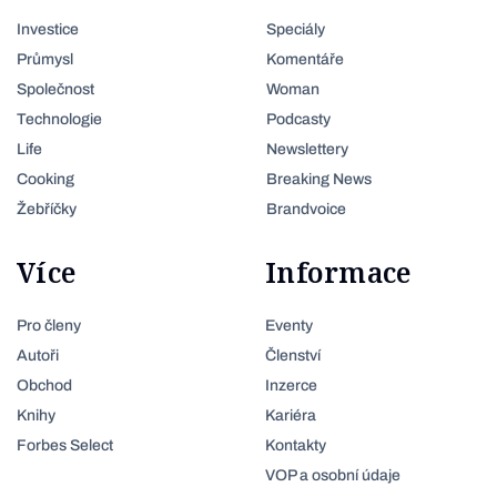
Investice
Speciály
Průmysl
Komentáře
Společnost
Woman
Technologie
Podcasty
Life
Newslettery
Cooking
Breaking News
Žebříčky
Brandvoice
Více
Informace
Pro členy
Eventy
Autoři
Členství
Obchod
Inzerce
Knihy
Kariéra
Forbes Select
Kontakty
VOP a osobní údaje