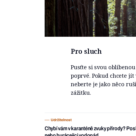
Pro sluch
Pusťte si svou oblíbenou 
poprvé. Pokud chcete jít
neberte je jako něco ruš
zážitku.
Udržitelnost
Chybí vám v karanténě zvuky přírody? Posle
nebo burácející vodopád