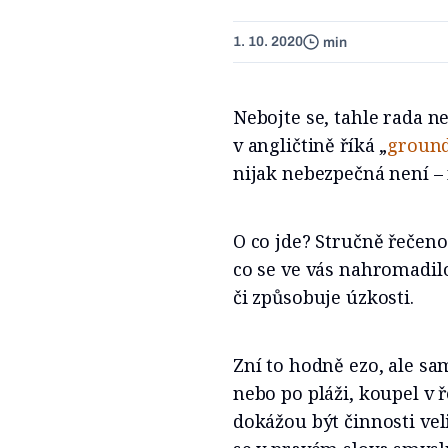
1. 10. 2020
min
Nebojte se, tahle rada ne
v angličtině říká „
groun
nijak nebezpečná není –
O co jde? Stručně řečeno
co se ve vás nahromadil
či způsobuje úzkosti.
Zní to hodně ezo, ale sam
nebo po pláži, koupel v 
dokážou být činnosti vel