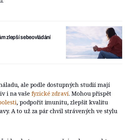
u.
vám zlepší sebeovládání
 náladu, ale podle dostupných studií mají
iv i na vaše
fyzické zdraví
. Mohou přispět
bolesti
, podpořit imunitu, zlepšit kvalitu
vy. A to už za pár chvil strávených ve stylu