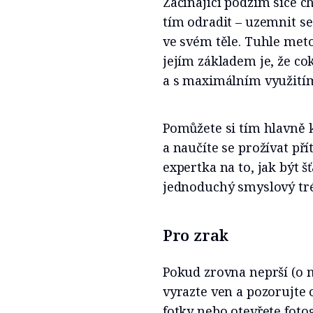
Začínající podzim sice c
tím odradit – uzemnit se
ve svém těle. Tuhle met
jejím základem je, že co
a s maximálním využití
Pomůžete si tím hlavně k
a naučíte se prožívat p
expertka na to, jak být 
jednoduchý smyslový tr
Pro zrak
Pokud zrovna neprší (o n
vyrazte ven a pozorujte o
fotky nebo otevřete foto