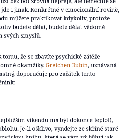
hůzi bez bot zrovna nepřeje, ale nenechte se
 jde i jinak. Konkrétně v emocionální rovině,
odu můžete praktikovat kdykoliv, protože
koliv budete dělat, budete dělat vědomě
m svých smyslů.
 tomu, že se zbavíte psychické zátěže
řítomné okamžiky.
Gretchen Rubin
, uznávaná
šťastný, doporučuje pro začátek tento
énink:
ejbližším víkendu má být dokonce teplo!),
blohu. Je-li ošklivo, vyndejte ze skříně staré
grafickou knihu, která se vám už bůhví jak