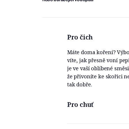
Pro čich
Máte doma koření? Výborn
víte, jak přesně voní pe
je ve vaší oblíbené směs
že přivoníte ke skořici
tak dobře.
Pro chuť