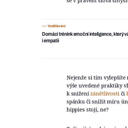
se v pravém slova smysl
Vzdělávání
Domácí trénink emoční inteligence, který 
i empatii
Nejenže si tím vylepšíte
výše uvedené praktiky vl
k snížení
zánětlivosti
či
spánku či snížit míru úna
hippies stojí, ne?