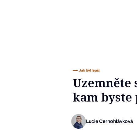
Jak být lepší
Uzemněte se
kam byste 
Lucie Černohlávková