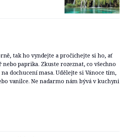
ě, tak ho vyndejte a pročichejte si ho, ať
př nebo paprika. Zkuste rozeznat, co všechno
i na dochucení masa. Udělejte si Vánoce tím,
 nebo vanilce. Ne nadarmo nám bývá v kuchyni